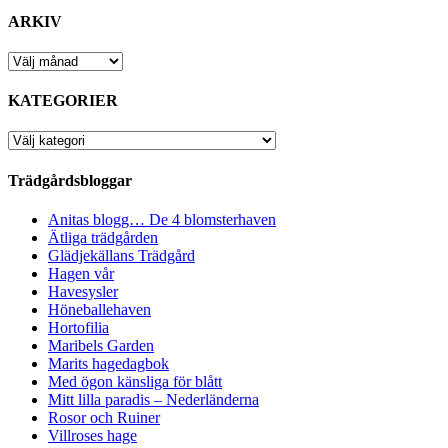
ARKIV
ARKIV
KATEGORIER
KATEGORIER
Trädgårdsbloggar
Anitas blogg… De 4 blomsterhaven
Ätliga trädgården
Glädjekällans Trädgård
Hagen vår
Havesysler
Höneballehaven
Hortofilia
Maribels Garden
Marits hagedagbok
Med ögon känsliga för blått
Mitt lilla paradis – Nederländerna
Rosor och Ruiner
Villroses hage