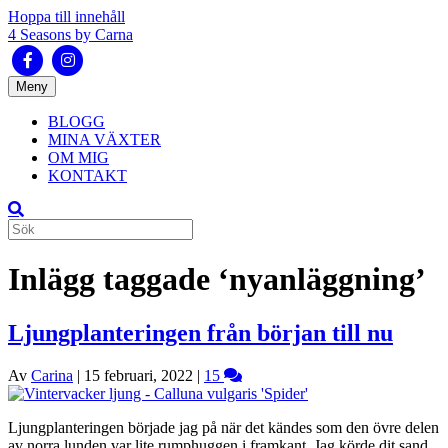
Hoppa till innehåll
4 Seasons by Carna
Facebook
Instagram
Meny
BLOGG
MINA VÄXTER
OM MIG
KONTAKT
Inlägg taggade ‘nyanläggning’
Ljungplanteringen från början till nu
Av
Carina
|
15 februari, 2022
|
15
Ljungplanteringen började jag på när det kändes som den övre delen
av norra lunden var lite rumphuggen i framkant. Jag körde dit sand