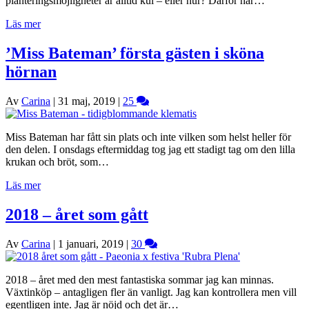
planteringsmöjligheter är alltid kul – eller hur? Därför har…
Läs mer
’Miss Bateman’ första gästen i sköna
hörnan
Av
Carina
|
31 maj, 2019
|
25
Miss Bateman har fått sin plats och inte vilken som helst heller för
den delen. I onsdags eftermiddag tog jag ett stadigt tag om den lilla
krukan och bröt, som…
Läs mer
2018 – året som gått
Av
Carina
|
1 januari, 2019
|
30
2018 – året med den mest fantastiska sommar jag kan minnas.
Växtinköp – antagligen fler än vanligt. Jag kan kontrollera men vill
egentligen inte. Jag är nöjd och det är…