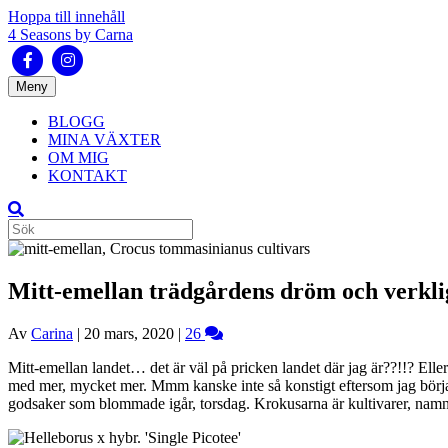
Hoppa till innehåll
4 Seasons by Carna
Facebook
Instagram
Meny
BLOGG
MINA VÄXTER
OM MIG
KONTAKT
Mitt-emellan trädgårdens dröm och verkli
Av
Carina
|
20 mars, 2020
|
26
Mitt-emellan landet… det är väl på pricken landet där jag är??!!? Eller 
med mer, mycket mer. Mmm kanske inte så konstigt eftersom jag började f
godsaker som blommade igår, torsdag. Krokusarna är kultivarer, nam