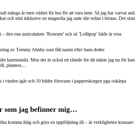
ag haft många år men vädret för bra för att vara inne. Så jag har varvat 
kar och träd inklusive en magnolia jag satte där redan i höstas. Det sista 
– den ena auriculatum ’Roseum’ och så ’Lollipop’ både är rosa
rsning av Tommy Ahnby som fått namn efter hans dotter
v det harmoniskt. Men det är också ett elände för dit måste jag nu för h
till, plantera…
 i vinden igår och 10 bilder försvann i papperskorgen pga oskärpa
är som jag befinner mig…
försöka komma ihåg och göra en uppföljning då – är verkligheten krassar