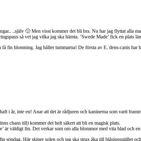
gar.. ..själv 🙂 Men visst kommer det bli bra. Nu har jag flyttat alla magn
teringspaus så vet jag vilka jag ska hämta. ’Swede Made’ fick en plats 
få fin blomning. Jag håller tummarna! De första av E. dens-canis har börj
t i år, inte en! Anar att det är rådjuren och kaninerna som varit framme.
inns chans till) kommer det helt säkert att bli en magisk plats.
är väldigt fin. Det verkar som om alla blommor med vita blad och en sm
in söndag. Här skiner solen och jag ska strax åka till blåsippsstället och