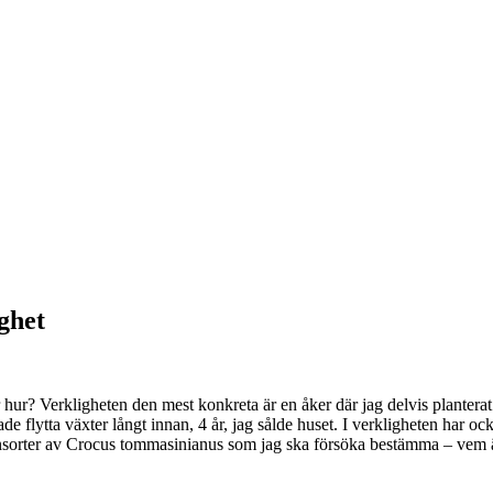
ghet
hur? Verkligheten den mest konkreta är en åker där jag delvis planterat a
lytta växter långt innan, 4 år, jag sålde huset. I verkligheten har ocks
nsorter av Crocus tommasinianus som jag ska försöka bestämma – vem 