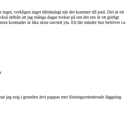
et, verkligen inget tillrättalagt när det kommer till jord. Det är ett
kså utifrån att jag många dagar tvekar på om det ens är ett görligt
tora kostnader är lika stora oavsett yta. Ett lite mindre hus behöver ca
r
n har jag nog i grunden ärvt pappas mer lösningsorienterade läggning