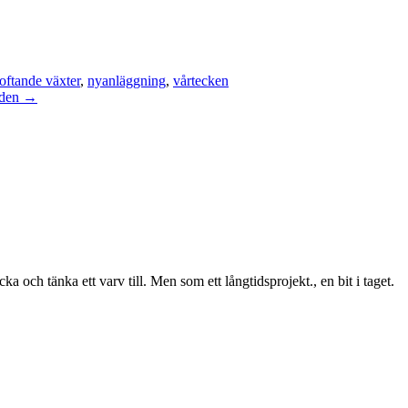
oftande växter
,
nyanläggning
,
vårtecken
ården →
ka och tänka ett varv till. Men som ett långtidsprojekt., en bit i taget.