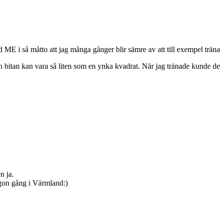
 med ME i så måtto att jag många gånger blir sämre av att till exempel tr
en bitan kan vara så liten som en ynka kvadrat. När jag tränade kunde d
n ja.
ågon gång i Värmland:)