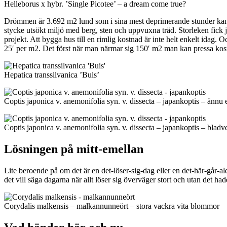
Helleborus x hybr. ’Single Picotee’ – a dream come true?
Drömmen är 3.692 m2 lund som i sina mest deprimerande stunder kan få mi
stycke utsökt miljö med berg, sten och uppvuxna träd. Storleken fick ja
projekt. Att bygga hus till en rimlig kostnad är inte helt enkelt idag. 
25′ per m2. Det först när man närmar sig 150′ m2 man kan pressa kostn
Hepatica transsilvanica ’Buis’
Coptis japonica v. anemonifolia syn. v. dissecta – japankoptis – ännu
Coptis japonica v. anemonifolia syn. v. dissecta – japankoptis – bladve
Lösningen på mitt-emellan
Lite beroende på om det är en det-löser-sig-dag eller en det-här-går-a
det vill säga dagarna när allt löser sig överväger stort och utan det had
Corydalis malkensis – malkannunneört – stora vackra vita blommor