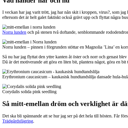
Vad händer här och nu
I veckan har jag varit trött, jag har nån skit i kroppen, virus?, som j
eftersom det är helt galet faktiskt också grävt upp och flyttat några bus
Norra lunden
och på stenen två doftande, senblommande rododendron 
Norra lunden – pinnen i förgrunden stöttar en Magnolia ’Lina’ en ko
Så nu har jag flyttat den yttre kanten åt öster och norr och genast ble
Då är det motiverande att göra en liten bit, plantera något, göra en bit 
Erythronium caucasicum – kaukasisk hundtandslilja dansade hula-hula
Corydalis solida pink seedling
Så mitt-emellan dröm och verklighet är d
Det ska bli spännande att se hur jag ser på det hela till hösten. Får 
Trädgårdsfägring
.