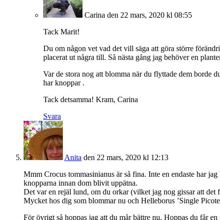
Carina
den 22 mars, 2020 kl 08:55
Tack Marit!
Du om någon vet vad det vill säga att göra större förändrin
placerat ut några till. Så nästa gång jag behöver en plan
Var de stora nog att blomma när du flyttade dem borde du 
har knoppar .
Tack detsamma! Kram, Carina
Svara
Anita
den 22 mars, 2020 kl 12:13
Mmm Crocus tommasinianus är så fina. Inte en endaste har jag haf
knopparna innan dom blivit uppätna.
Det var en rejäl lund, om du orkar (vilket jag nog gissar att det f
Mycket hos dig som blommar nu och Helleborus ’Single Picotee’ 
För övrigt så hoppas jag att du mår bättre nu. Hoppas du får en f