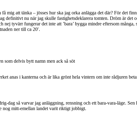
g att tänka – jösses hur ska jag orka anlägga det där? För det finns ing
g definitivt nu när jag skulle fastighetsdeklarera tomten. Dröm är det oc
Och nej tyvärr fungerar det inte att ’bara’ bygga mindre eftersom många, s
aden ner till ca 20′.
 en som delvis bytt namn men ack så söt
rket anas i kanterna och är lika grönt hela vintern om inte rådjuren beta
ldrig-dag så varvar jag anläggning, rensning och ett bara-vara-läge. Se
e nog mitt-emellan landet varit riktigt jobbigt.