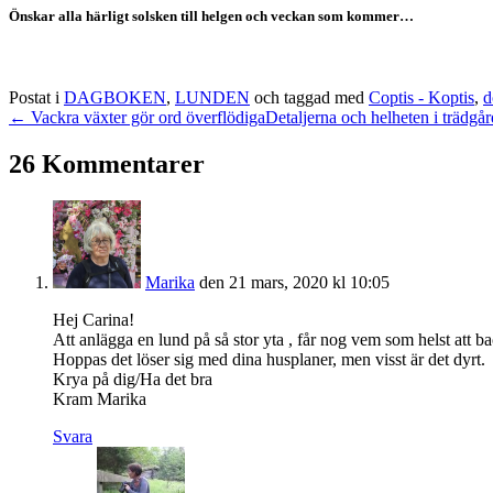
Önskar alla härligt solsken till helgen och veckan som kommer…
Postat i
DAGBOKEN
,
LUNDEN
och taggad med
Coptis - Koptis
,
d
← Vackra växter gör ord överflödiga
Detaljerna och helheten i trädg
26 Kommentarer
Marika
den 21 mars, 2020 kl 10:05
Hej Carina!
Att anlägga en lund på så stor yta , får nog vem som helst att bac
Hoppas det löser sig med dina husplaner, men visst är det dyrt.
Krya på dig/Ha det bra
Kram Marika
Svara