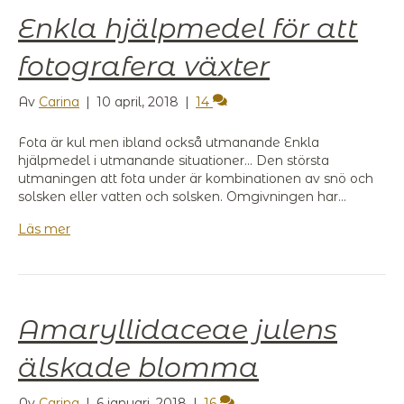
Enkla hjälpmedel för att
fotografera växter
Av
Carina
|
10 april, 2018
|
14
Fota är kul men ibland också utmanande Enkla
hjälpmedel i utmanande situationer… Den största
utmaningen att fota under är kombinationen av snö och
solsken eller vatten och solsken. Omgivningen har…
Läs mer
Amaryllidaceae julens
älskade blomma
Av
Carina
|
6 januari, 2018
|
16