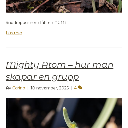
Snödroppar som fått en AGM
Läs mer
Mighty Atom – hur man
skapar en grupp
Av
Carina
|
18 november, 2025
|
4