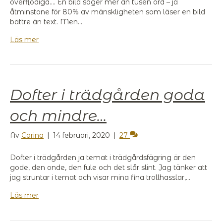
överflödiga…. En bild säger mer än tusen ord – ja
åtminstone för 80% av mänskligheten som läser en bild
bättre än text. Men…
Läs mer
Dofter i trädgården goda
och mindre…
Av
Carina
|
14 februari, 2020
|
27
Dofter i trädgården ja temat i trädgårdsfägring är den
gode, den onde, den fule och det slår slint. Jag tänker att
jag struntar i temat och visar mina fina trollhasslar,…
Läs mer