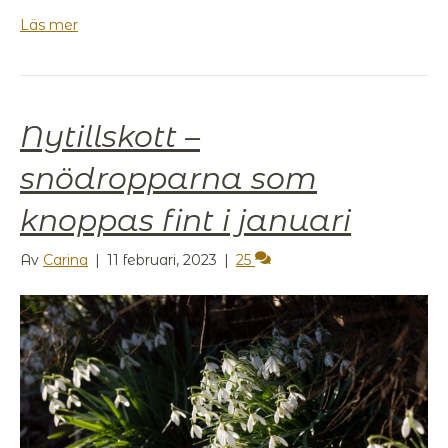
Läs mer
Nytillskott –
snödropparna som
knoppas fint i januari
Av
Carina
|
11 februari, 2023
|
25