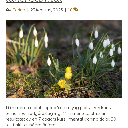
Av
Carina
|
25 februari, 2023
|
16
Min mentala plats apropå en mysig plats – veckans
tema hos Trädgårdsfägring. Min mentala plats är
resultatet av en 7-dagars kurs i mental träning tidigt 90-
tal. Faktiskt några år före…