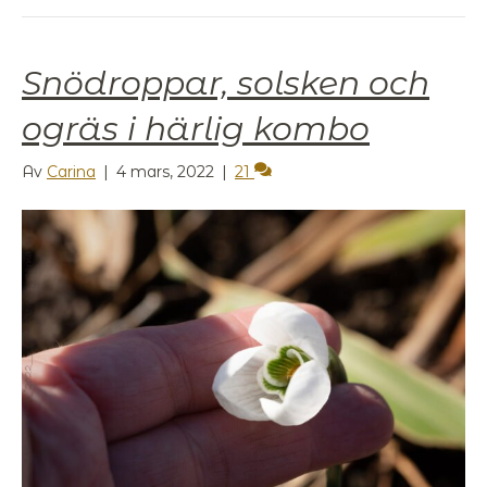
Snödroppar, solsken och
ogräs i härlig kombo
Av
Carina
|
4 mars, 2022
|
21