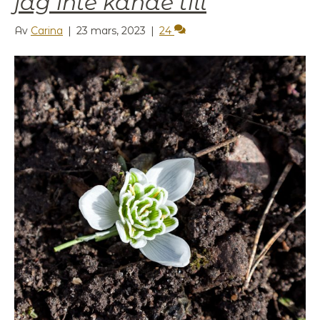
jag inte kände till
Av
Carina
|
23 mars, 2023
|
24