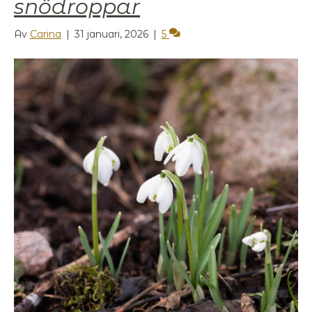
snödroppar
Av
Carina
|
31 januari, 2026
|
5