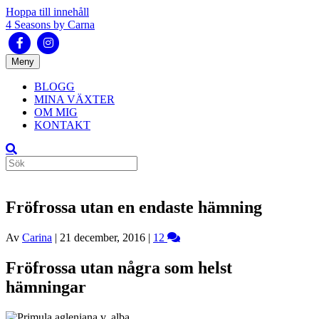
Hoppa till innehåll
4 Seasons by Carna
Facebook
Instagram
Meny
BLOGG
MINA VÄXTER
OM MIG
KONTAKT
Fröfrossa utan en endaste hämning
Av
Carina
|
21 december, 2016
|
12
Fröfrossa utan några som helst
hämningar