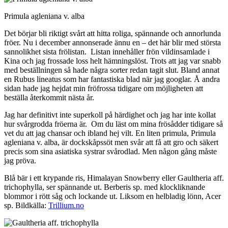
Primula agleniana v. alba
Det börjar bli riktigt svårt att hitta roliga, spännande och annorlunda
fröer. Nu i december annonserade ännu en – det här blir med största
sannolikhet sista frölistan. Listan innehåller frön vildinsamlade i
Kina och jag frossade loss helt hämningslöst. Trots att jag var snabb
med beställningen så hade några sorter redan tagit slut. Bland annat
en Rubus lineatus som har fantastiska blad när jag googlar. Å andra
sidan hade jag hejdat min fröfrossa tidigare om möjligheten att
beställa återkommit nästa år.
Jag har definitivt inte superkoll på härdighet och jag har inte kollat
hur svårgrodda fröerna är. Om du läst om mina frösådder tidigare så
vet du att jag chansar och ibland hej vilt. En liten primula, Primula
agleniana v. alba, är dockskåpssöt men svår att få att gro och säkert
precis som sina asiatiska systrar svårodlad. Men någon gång måste
jag pröva.
Blå bär i ett krypande ris, Himalayan Snowberry eller Gaultheria aff.
trichophylla, ser spännande ut. Berberis sp. med klockliknande
blommor i rött såg och lockande ut. Liksom en helbladig lönn, Acer
sp. Bildkälla:
Trillium.no