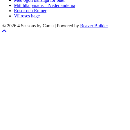
Med ögon känsliga för blått
Mitt lilla paradis – Nederländerna
Rosor och Ruiner
Villroses hage
© 2026 4 Seasons by Carna
|
Powered by
Beaver Builder
Skrolla
till
toppen