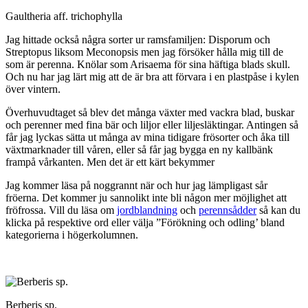
Gaultheria aff. trichophylla
Jag hittade också några sorter ur ramsfamiljen: Disporum och
Streptopus liksom Meconopsis men jag försöker hålla mig till de
som är perenna. Knölar som Arisaema för sina häftiga blads skull.
Och nu har jag lärt mig att de är bra att förvara i en plastpåse i kylen
över vintern.
Överhuvudtaget så blev det många växter med vackra blad, buskar
och perenner med fina bär och liljor eller liljesläktingar. Antingen så
får jag lyckas sätta ut många av mina tidigare frösorter och åka till
växtmarknader till våren, eller så får jag bygga en ny kallbänk
frampå vårkanten. Men det är ett kärt bekymmer
Jag kommer läsa på noggrannt när och hur jag lämpligast sår
fröerna. Det kommer ju sannolikt inte bli någon mer möjlighet att
fröfrossa. Vill du läsa om
jordblandning
och
perennsådder
så kan du
klicka på respektive ord eller välja ”Förökning och odling’ bland
kategorierna i högerkolumnen.
Berberis sp.