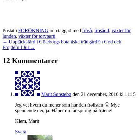
Postat i
FÖRÖKNING
och taggad med
fröså
,
frösådd
,
växter för
lunden
,
växter för torvparti
← Upptäcksfärd i Göteborgs botaniska trädgård
En God och
Fröjdefull Jul →
12 Kommentarer
Marit Sønstebø
den 21 december, 2016 kl 11:15
Jeg vet hvem du mener som har den frølisten 🙂 Mye
spennende der, ja. Håper du får spiring på frøene!
Klem, Marit
Svara