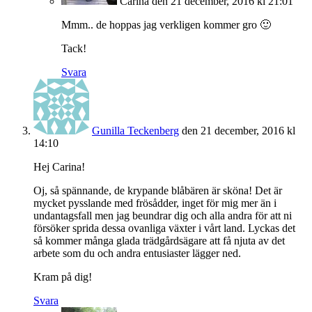
Carina
den 21 december, 2016 kl 21:01
Mmm.. de hoppas jag verkligen kommer gro 🙂
Tack!
Svara
Gunilla Teckenberg
den 21 december, 2016 kl
14:10
Hej Carina!
Oj, så spännande, de krypande blåbären är sköna! Det är
mycket pysslande med frösådder, inget för mig mer än i
undantagsfall men jag beundrar dig och alla andra för att ni
försöker sprida dessa ovanliga växter i vårt land. Lyckas det
så kommer många glada trädgårdsägare att få njuta av det
arbete som du och andra entusiaster lägger ned.
Kram på dig!
Svara