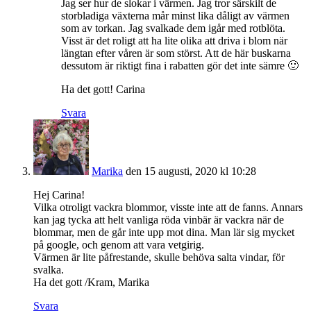
Jag ser hur de slokar i värmen. Jag tror särskilt de
storbladiga växterna mår minst lika dåligt av värmen
som av torkan. Jag svalkade dem igår med rotblöta.
Visst är det roligt att ha lite olika att driva i blom när
längtan efter våren är som störst. Att de här buskarna
dessutom är riktigt fina i rabatten gör det inte sämre 🙂
Ha det gott! Carina
Svara
Marika
den 15 augusti, 2020 kl 10:28
Hej Carina!
Vilka otroligt vackra blommor, visste inte att de fanns. Annars
kan jag tycka att helt vanliga röda vinbär är vackra när de
blommar, men de går inte upp mot dina. Man lär sig mycket
på google, och genom att vara vetgirig.
Värmen är lite påfrestande, skulle behöva salta vindar, för
svalka.
Ha det gott /Kram, Marika
Svara