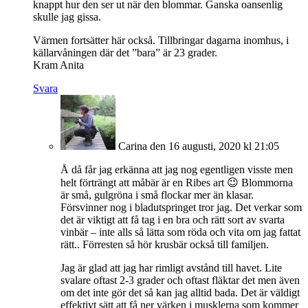
knappt hur den ser ut när den blommar. Ganska oansenlig
skulle jag gissa.
Värmen fortsätter här också. Tillbringar dagarna inomhus, i
källarvåningen där det ”bara” är 23 grader.
Kram Anita
Svara
Carina
den 16 augusti, 2020 kl 21:05
Å då får jag erkänna att jag nog egentligen visste men
helt förträngt att måbär är en Ribes art 😉 Blommorna
är små, gulgröna i små flockar mer än klasar.
Försvinner nog i bladutspringet tror jag. Det verkar som
det är viktigt att få tag i en bra och rätt sort av svarta
vinbär – inte alls så lätta som röda och vita om jag fattat
rätt.. Förresten så hör krusbär också till familjen.
Jag är glad att jag har rimligt avstånd till havet. Lite
svalare oftast 2-3 grader och oftast fläktar det men även
om det inte gör det så kan jag alltid bada. Det är väldigt
effektivt sätt att få ner värken i musklerna som kommer