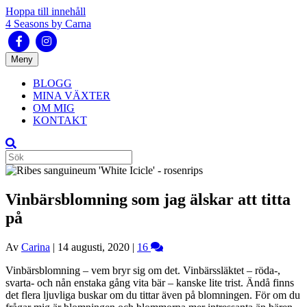
Hoppa till innehåll
4 Seasons by Carna
Facebook
Instagram
Meny
BLOGG
MINA VÄXTER
OM MIG
KONTAKT
Vinbärsblomning som jag älskar att titta
på
Av
Carina
|
14 augusti, 2020
|
16
Vinbärsblomning – vem bryr sig om det. Vinbärssläktet – röda-,
svarta- och nån enstaka gång vita bär – kanske lite trist. Ändå finns
det flera ljuvliga buskar om du tittar även på blomningen. För om du