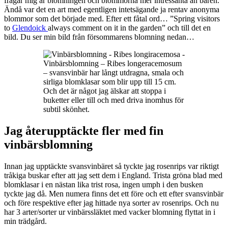
frågar mig är blomningen och blommorna mer intressanta än bären.
Ändå var det en art med egentligen intetsägande ja rentav anonyma
blommor som det började med. Efter ett fåtal ord… ”Spring visitors
to
Glendoick
always comment on it in the garden” och till det en
bild. Du ser min bild från försommarens blomning nedan…
Vinbärsblomning – Ribes longeracemosum
– svansvinbär har långt utdragna, smala och
sirliga blomklasar som blir upp till 15 cm.
Och det är något jag älskar att stoppa i
buketter eller till och med driva inomhus för
subtil skönhet.
Jag återupptäckte fler med fin
vinbärsblomning
Innan jag upptäckte svansvinbäret så tyckte jag rosenrips var riktigt
tråkiga buskar efter att jag sett dem i England. Trista gröna blad med
blomklasar i en nästan lika trist rosa, ingen umph i den busken
tyckte jag då. Men numera finns det ett före och ett efter svansvinbär
och före respektive efter jag hittade nya sorter av rosenrips. Och nu
har 3 arter/sorter ur vinbärssläktet med vacker blomning flyttat in i
min trädgård.