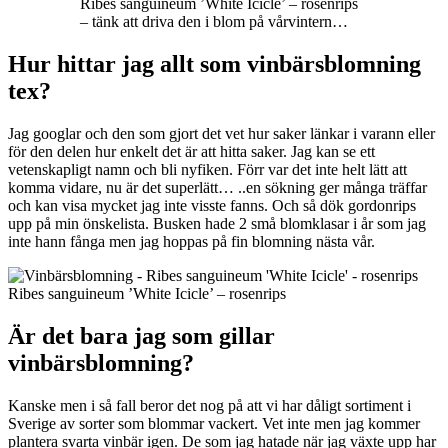
Ribes sanguineum ’White Icicle’ – rosenrips
– tänk att driva den i blom på vårvintern…
Hur hittar jag allt som vinbärsblomning
tex?
Jag googlar och den som gjort det vet hur saker länkar i varann eller
för den delen hur enkelt det är att hitta saker. Jag kan se ett
vetenskapligt namn och bli nyfiken. Förr var det inte helt lätt att
komma vidare, nu är det superlätt… ..en sökning ger många träffar
och kan visa mycket jag inte visste fanns. Och så dök gordonrips
upp på min önskelista. Busken hade 2 små blomklasar i år som jag
inte hann fånga men jag hoppas på fin blomning nästa vår.
Ribes sanguineum ’White Icicle’ – rosenrips
Är det bara jag som gillar
vinbärsblomning?
Kanske men i så fall beror det nog på att vi har dåligt sortiment i
Sverige av sorter som blommar vackert. Vet inte men jag kommer
plantera svarta vinbär igen. De som jag hatade när jag växte upp har