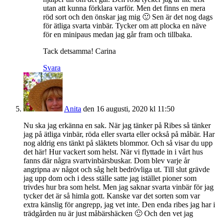
utan att kunna förklara varför. Men det finns en mera
röd sort och den önskar jag mig 🙂 Sen är det nog dags
för ätliga svarta vinbär. Tycker om att plocka en näve
för en minipaus medan jag går fram och tillbaka.
Tack detsamma! Carina
Svara
Anita
den 16 augusti, 2020 kl 11:50
Nu ska jag erkänna en sak. När jag tänker på Ribes så tänker
jag på ätliga vinbär, röda eller svarta eller också på måbär. Har
nog aldrig ens tänkt på släktets blommor. Och så visar du upp
det här! Hur vackert som helst. När vi flyttade in i vårt hus
fanns där några svartvinbärsbuskar. Dom blev varje år
angripna av något och såg helt bedrövliga ut. Till slut grävde
jag upp dom och i dess ställe satte jag istället pioner som
trivdes hur bra som helst. Men jag saknar svarta vinbär för jag
tycker det är så himla gott. Kanske var det sorten som var
extra känslig för angrepp, jag vet inte. Den enda ribes jag har i
trädgården nu är just måbärshäcken 🙂 Och den vet jag