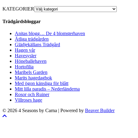
KATEGORIER
Trädgårdsbloggar
Anitas blogg… De 4 blomsterhaven
Ätliga trädgården
Glädjekällans Trädgård
Hagen vår
Havesysler
Höneballehaven
Hortofilia
Maribels Garden
Marits hagedagbok
Med ögon känsliga för blått
Mitt lilla paradis – Nederländerna
Rosor och Ruiner
Villroses hage
© 2026 4 Seasons by Carna
|
Powered by
Beaver Builder
Skrolla
till
toppen