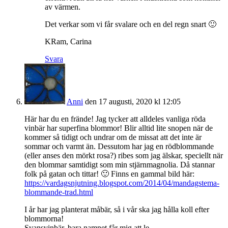
av värmen.
Det verkar som vi får svalare och en del regn snart 🙂
KRam, Carina
Svara
Anni
den 17 augusti, 2020 kl 12:05
Här har du en frände! Jag tycker att alldeles vanliga röda
vinbär har superfina blommor! Blir alltid lite snopen när de
kommer så tidigt och undrar om de missat att det inte är
sommar och varmt än. Dessutom har jag en rödblommande
(eller anses den mörkt rosa?) ribes som jag älskar, speciellt när
den blommar samtidigt som min stjärnmagnolia. Då stannar
folk på gatan och tittar! 🙂 Finns en gammal bild här:
https://vardagsnjutning.blogspot.com/2014/04/mandagstema-
blommande-trad.html
I år har jag planterat måbär, så i vår ska jag hålla koll efter
blommorna!
Svansvinbär, bara namnet får mig att le.