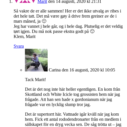
Marit
den 14 augusti, 2020 kl 21:31
Så vakre de er alle sammen! Her er det ikke utvalg av ribes i
det hele tatt. Det må være gøy å drive frem greiner av de i
mars måned, ja 🙂
Jeg har vannet j hele går, og i hele dag. Plutselig er det veldig
tørt igjen. Du må nok passe ekstra godt på 🙂
Klem, Marit
Svara
Carina
den 16 augusti, 2020 kl 10:05
Tack Marit!
Det är det nog inte här heller egentligen. En kom från
Skottland och White Icicle tog grossisten hem när jag
frågade. Att han sen hade x gordonianum när jag
frågade var en lycklig slump tror jag.
Det är supertorrt här. Vattnade igår kväll när jag kom
hem. Fick ett antal rododendronarter från en medlem i
sällskapet för en dryg vecka sen. De såg trötta ut – jag