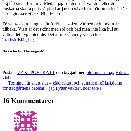
jag fått smak för nu… Medan jag funderar på var den eller de
buskarna ska få plats så plockar jag en näve björnbär nu och då. De
har tagit över efter vildhallonen.
Första veckan i augusti är förbi… ..solen, värmen och torkan är
tillbaka. Visst är det skönt med sol och bad men inte lika kul att
vattna det nyplanterade. Det är också en ny vecka hos
Trädgårdsfägring
!
Ha en fortsatt fin augusti!
Postat i
VÄXTPORTRÄTT
och taggad med
blommar i maj
,
Ribes -
vinbär
← Terminen är snart slut – glädjeskutt och summering
Plaskdamm
för trädgårdens bäbisar – jag flyttar växter under torka →
16 Kommentarer