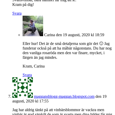
Kram på dig!
Svara
Carina
den 19 augusti, 2020 kl 18:59
Eller hur! Det är de små detaljerna som gör det 🙂 Jag
funderar också på att ha måbär någonstans. Du har nog
den vanliga rosaröda men den var finare, mycket, i
färgen än jag mindes.
Kram, Carina
Svara
maggansblogg-maggan.blogspot.com
den 19
augusti, 2020 kl 17:55
Jag har aldrig tänkt på att vinbärsblommor är vackra men
vinbär är god särskilt de som är svarta men dina bilder får mig