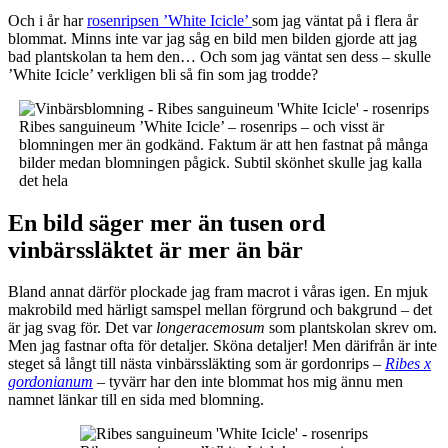
Och i år har
rosenripsen ’White Icicle’
som jag väntat på i flera år
blommat. Minns inte var jag såg en bild men bilden gjorde att jag
bad plantskolan ta hem den… Och som jag väntat sen dess – skulle
’White Icicle’ verkligen bli så fin som jag trodde?
Ribes sanguineum ’White Icicle’ – rosenrips – och visst är
blomningen mer än godkänd. Faktum är att hen fastnat på många
bilder medan blomningen pågick. Subtil skönhet skulle jag kalla
det hela
En bild säger mer än tusen ord
vinbärssläktet är mer än bär
Bland annat därför plockade jag fram macrot i våras igen. En mjuk
makrobild med härligt samspel mellan förgrund och bakgrund – det
är jag svag för. Det var
longeracemosum
som plantskolan skrev om.
Men jag fastnar ofta för detaljer. Sköna detaljer! Men därifrån är inte
steget så långt till nästa vinbärssläkting som är gordonrips –
Ribes x
gordonianum
– tyvärr har den inte blommat hos mig ännu men
namnet länkar till en sida med blomning.