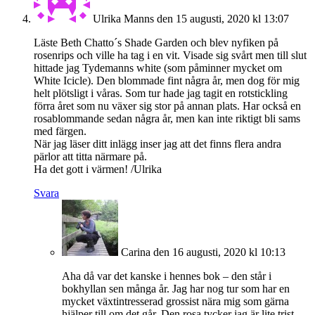
Ulrika Manns
den 15 augusti, 2020 kl 13:07
Läste Beth Chatto´s Shade Garden och blev nyfiken på
rosenrips och ville ha tag i en vit. Visade sig svårt men till slut
hittade jag Tydemanns white (som påminner mycket om
White Icicle). Den blommade fint några år, men dog för mig
helt plötsligt i våras. Som tur hade jag tagit en rotstickling
förra året som nu växer sig stor på annan plats. Har också en
rosablommande sedan några år, men kan inte riktigt bli sams
med färgen.
När jag läser ditt inlägg inser jag att det finns flera andra
pärlor att titta närmare på.
Ha det gott i värmen! /Ulrika
Svara
Carina
den 16 augusti, 2020 kl 10:13
Aha då var det kanske i hennes bok – den står i
bokhyllan sen många år. Jag har nog tur som har en
mycket växtintresserad grossist nära mig som gärna
hjälper till om det går. Den rosa tycker jag är lite trist