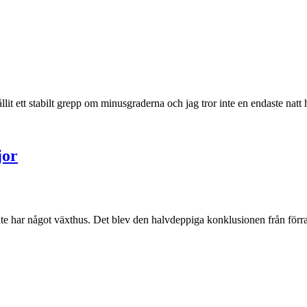
llit ett stabilt grepp om minusgraderna och jag tror inte en endaste nat
jor
 inte har något växthus. Det blev den halvdeppiga konklusionen från för