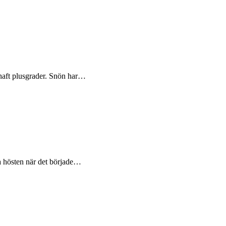
t haft plusgrader. Snön har…
ra hösten när det började…