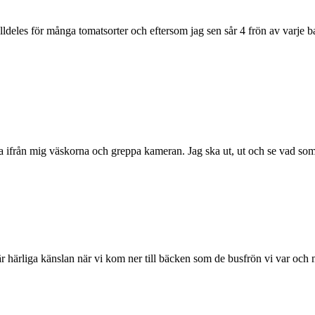
eles för många tomatsorter och eftersom jag sen sår 4 frön av varje bar
tälla ifrån mig väskorna och greppa kameran. Jag ska ut, ut och se vad s
r härliga känslan när vi kom ner till bäcken som de busfrön vi var oc