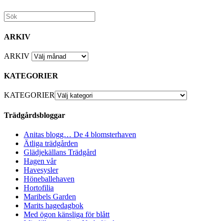
ARKIV
ARKIV
KATEGORIER
KATEGORIER
Trädgårdsbloggar
Anitas blogg… De 4 blomsterhaven
Ätliga trädgården
Glädjekällans Trädgård
Hagen vår
Havesysler
Höneballehaven
Hortofilia
Maribels Garden
Marits hagedagbok
Med ögon känsliga för blått