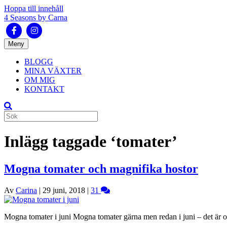
Hoppa till innehåll
4 Seasons by Carna
Facebook
Instagram
Meny
BLOGG
MINA VÄXTER
OM MIG
KONTAKT
Inlägg taggade ‘tomater’
Mogna tomater och magnifika hostor
Av
Carina
|
29 juni, 2018
|
31
Mogna tomater i juni Mogna tomater gärna men redan i juni – det är ov