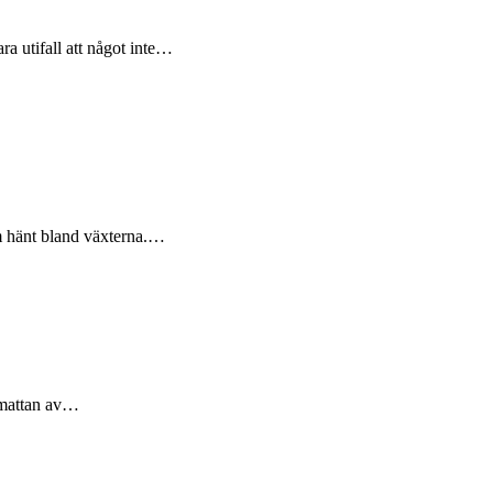
a utifall att något inte…
om hänt bland växterna.…
h mattan av…