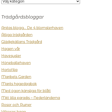
KATEGORIER
Trädgårdsbloggar
Anitas blogg… De 4 blomsterhaven
Ätliga trädgården
Glädjekällans Trädgård
Hagen vår
Havesysler
Höneballehaven
Hortofilia
Maribels Garden
Marits hagedagbok
Med ögon känsliga för blått
Mitt lilla paradis – Nederländerna
Rosor och Ruiner
Villroses hage