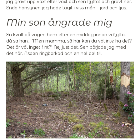
jag grävt upp växt efter växt och sen flyttat och grävt ner.
Enda hänsynen jag hade tagit i viss mån – jord och ljus.
Min son ångrade mig
En kväll på vägen hem efter en middag innan vi flyttat –
då sa han… ’Men mamma, så här kan du väl inte ha det?
Det är väl inget fint?’ Nej just det. Sen började jag med
det här. Aspen ringbarkad och en hel del till