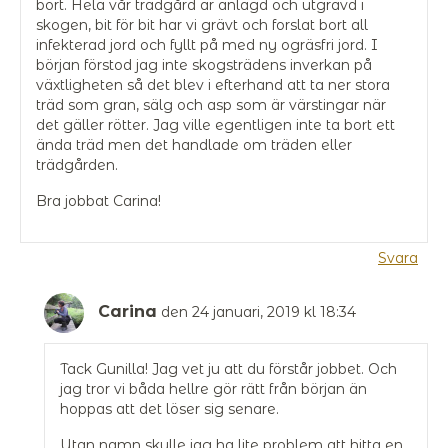
bort. Hela vår trädgård är anlagd och utgrävd i
skogen, bit för bit har vi grävt och forslat bort all
infekterad jord och fyllt på med ny ogräsfri jord. I
början förstod jag inte skogsträdens inverkan på
växtligheten så det blev i efterhand att ta ner stora
träd som gran, sälg och asp som är värstingar när
det gäller rötter. Jag ville egentligen inte ta bort ett
ända träd men det handlade om träden eller
trädgården.
Bra jobbat Carina!
Svara
Carina
den 24 januari, 2019 kl 18:34
Tack Gunilla! Jag vet ju att du förstår jobbet. Och
jag tror vi båda hellre gör rätt från början än
hoppas att det löser sig senare.
Utan namn skulle jag ha lite problem att hitta en