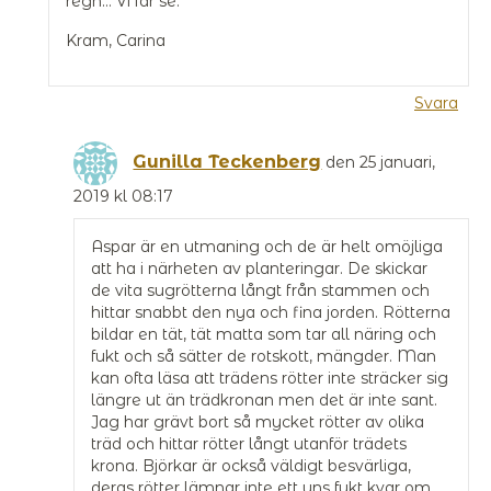
regn… Vi får se.
Kram, Carina
Svara
Gunilla Teckenberg
den 25 januari,
2019 kl 08:17
Aspar är en utmaning och de är helt omöjliga
att ha i närheten av planteringar. De skickar
de vita sugrötterna långt från stammen och
hittar snabbt den nya och fina jorden. Rötterna
bildar en tät, tät matta som tar all näring och
fukt och så sätter de rotskott, mängder. Man
kan ofta läsa att trädens rötter inte sträcker sig
längre ut än trädkronan men det är inte sant.
Jag har grävt bort så mycket rötter av olika
träd och hittar rötter långt utanför trädets
krona. Björkar är också väldigt besvärliga,
deras rötter lämnar inte ett uns fukt kvar om