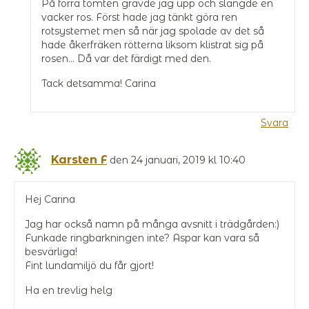
På förra tomten grävde jag upp och slängde en
vacker ros. Först hade jag tänkt göra ren
rotsystemet men så när jag spolade av det så
hade åkerfräken rötterna liksom klistrat sig på
rosen… Då var det färdigt med den.
Tack detsamma! Carina
Svara
Karsten F
den 24 januari, 2019 kl 10:40
Hej Carina
Jag har också namn på många avsnitt i trädgården:)
Funkade ringbarkningen inte? Aspar kan vara så
besvärliga!
Fint lundamiljö du får gjort!
Ha en trevlig helg