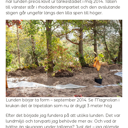
när lunden precis klivit ur tankestadiet i maj 2014. Tallen
till vänster står i rhododendronpartiet och den avslutande
stigen går ungefär längs den lilla spen till höger.
Lunden börjar ta form – september 2014. Se Magnolian i
krukan det är tripetalan som nu är drygt 3 meter hög
Efter det började jag fundera på att utöka lunden. Det var
lundmiljö och torvparti jag behövde mer av. Och vad är
bättre än skuggan under tallarna? Just det – jag glömde