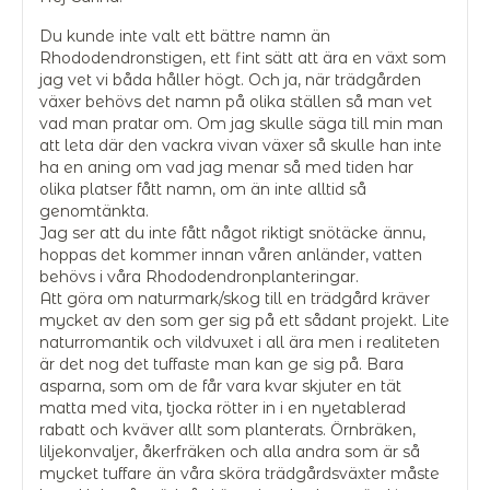
Du kunde inte valt ett bättre namn än
Rhododendronstigen, ett fint sätt att ära en växt som
jag vet vi båda håller högt. Och ja, när trädgården
växer behövs det namn på olika ställen så man vet
vad man pratar om. Om jag skulle säga till min man
att leta där den vackra vivan växer så skulle han inte
ha en aning om vad jag menar så med tiden har
olika platser fått namn, om än inte alltid så
genomtänkta.
Jag ser att du inte fått något riktigt snötäcke ännu,
hoppas det kommer innan våren anländer, vatten
behövs i våra Rhododendronplanteringar.
Att göra om naturmark/skog till en trädgård kräver
mycket av den som ger sig på ett sådant projekt. Lite
naturromantik och vildvuxet i all ära men i realiteten
är det nog det tuffaste man kan ge sig på. Bara
asparna, som om de får vara kvar skjuter en tät
matta med vita, tjocka rötter in i en nyetablerad
rabatt och kväver allt som planterats. Örnbräken,
liljekonvaljer, åkerfräken och alla andra som är så
mycket tuffare än våra sköra trädgårdsväxter måste