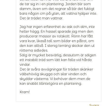
de tar sig in i en plantering. Jorden blir som
damm, även om det regnar så blir det fuktigt
bara någon cm på ytan, att vattna hjälper inte.
Det är trädet man vattnar.
Jag har ingen erfarenhet av ask och alm, inte
heller hägg. En hassel sparade jag men den
producerar massor av rotskott. Rönn har fått
vara kvar, likaså tall som bildar en pålrot, om
den kan alltså. I stenig terräng skickar den ut
rötterna sidledes.
Sälg är mycket besvärlig, dessutom är sälgen
ett instabilt träd som lätt kan falla vid hårda
vindar.
Det är svåra avvägningar för träden skänker
välbehövlig skugga och silar vinden och
skyddar växterna. Vi behöver dem men de
kan snabbt tillintetgöra en plantering.
Kram!
Svara