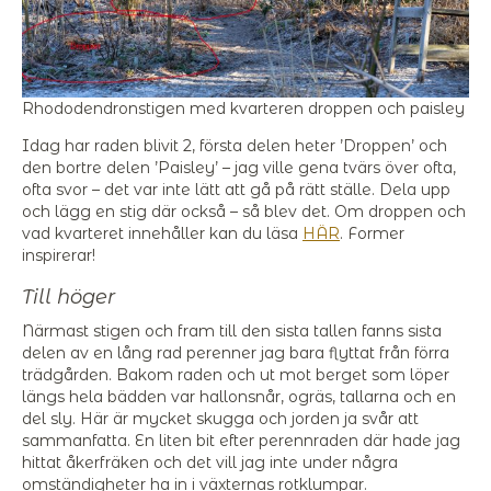
Rhododendronstigen med kvarteren droppen och paisley
Idag har raden blivit 2, första delen heter ’Droppen’ och
den bortre delen ’Paisley’ – jag ville gena tvärs över ofta,
ofta svor – det var inte lätt att gå på rätt ställe. Dela upp
och lägg en stig där också – så blev det. Om droppen och
vad kvarteret innehåller kan du läsa
HÄR
. Former
inspirerar!
Till höger
Närmast stigen och fram till den sista tallen fanns sista
delen av en lång rad perenner jag bara flyttat från förra
trädgården. Bakom raden och ut mot berget som löper
längs hela bädden var hallonsnår, ogräs, tallarna och en
del sly. Här är mycket skugga och jorden ja svår att
sammanfatta. En liten bit efter perennraden där hade jag
hittat åkerfräken och det vill jag inte under några
omständigheter ha in i växternas rotklumpar.