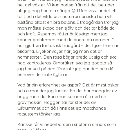
hel del växter. Vi kan bortse från att det betyder
att jag nog har för många 😉 Men visst är det ett
tufft och det vilda och naturromantiska har i vilt
tillstånd oftast en bra balans. I trädgården tror jag
man måste skapa den själv och det tar både tid
och kraft. Asparnas rötter är läskiga men jag
känner problemen med de andra du nämner. Ni
har gjort en fantastisk trädgård – det lyser fram ur
bilderna. Liljekonvaljer har jag men det är
namnsorter. Den rosa börjar breda ut sig och ska
nog kontrolleras. Örnbräken ska jag googla så
jag har koll på den. Tror inte jag har den och då
behöver den inte flytta in.
Vad är din erfarenhet av aspar? Det är mest askar
och almar där jag tänker. En del har mängder av
hägg men där kan man komma åt med en
grävmaskin. Häggen tar för stor del av
luftrummet och då finns det ett matchande
rotsystem tänker jag.
Kanske får vi nederbörden i snöform annars som