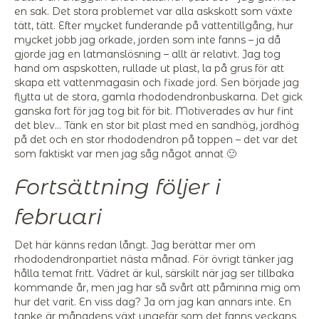
en sak. Det stora problemet var alla askskott som växte
tätt, tätt. Efter mycket funderande på vattentillgång, hur
mycket jobb jag orkade, jorden som inte fanns – ja då
gjorde jag en latmanslösning – allt är relativt. Jag tog
hand om aspskotten, rullade ut plast, la på grus för att
skapa ett vattenmagasin och fixade jord. Sen började jag
flytta ut de stora, gamla rhododendronbuskarna. Det gick
ganska fort för jag tog bit för bit. Motiverades av hur fint
det blev… Tänk en stor bit plast med en sandhög, jordhög
på det och en stor rhododendron på toppen – det var det
som faktiskt var men jag såg något annat 🙂
Fortsättning följer i
februari
Det här känns redan långt. Jag berättar mer om
rhododendronpartiet nästa månad. För övrigt tänker jag
hålla temat fritt. Vädret är kul, särskilt när jag ser tillbaka
kommande år, men jag har så svårt att påminna mig om
hur det varit. En viss dag? Ja om jag kan annars inte. En
tanke är månadens växt ungefär som det fanns veckans