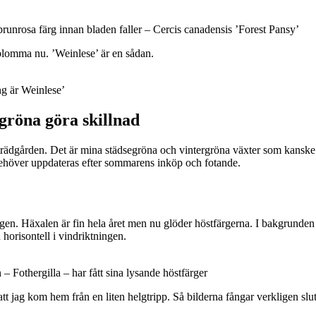
runrosa färg innan bladen faller – Cercis canadensis ’Forest Pansy’
blomma nu. ’Weinlese’ är en sådan.
g är Weinlese’
egröna göra skillnad
rädgården. Det är mina städsegröna och vintergröna växter som kanske b
behöver uppdateras efter sommarens inköp och fotande.
n. Häxalen är fin hela året men nu glöder höstfärgerna. I bakgrunden e
horisontell i vindriktningen.
 Fothergilla – har fått sina lysande höstfärger
 att jag kom hem från en liten helgtripp. Så bilderna fångar verkligen s