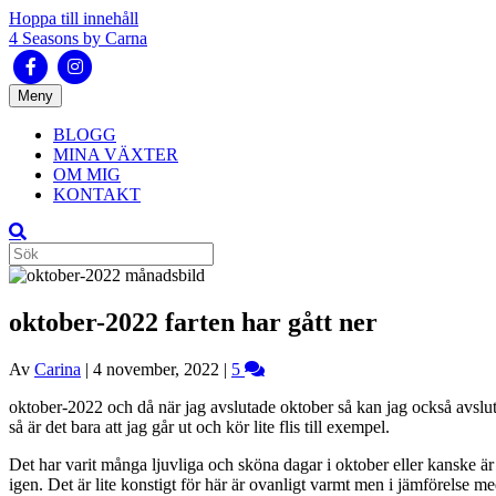
Hoppa till innehåll
4 Seasons by Carna
Facebook
Instagram
Meny
BLOGG
MINA VÄXTER
OM MIG
KONTAKT
oktober-2022 farten har gått ner
Av
Carina
|
4 november, 2022
|
5
oktober-2022 och då när jag avslutade oktober så kan jag också avslut
så är det bara att jag går ut och kör lite flis till exempel.
Det har varit många ljuvliga och sköna dagar i oktober eller kanske ä
igen. Det är lite konstigt för här är ovanligt varmt men i jämförelse me