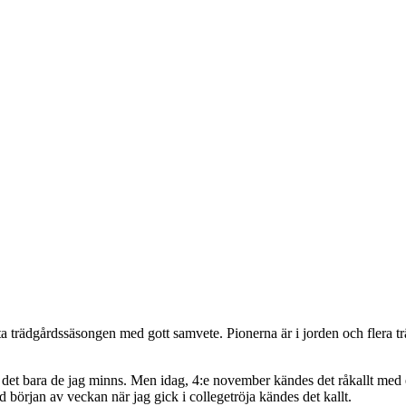
a trädgårdssäsongen med gott samvete. Pionerna är i jorden och flera trä
r det bara de jag minns. Men idag, 4:e november kändes det råkallt med e
d början av veckan när jag gick i collegetröja kändes det kallt.