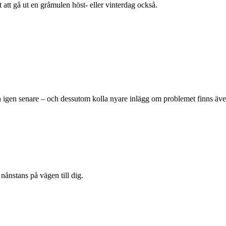
t att gå ut en gråmulen höst- eller vinterdag också.
a in igen senare – och dessutom kolla nyare inlägg om problemet finns äv
nånstans på vägen till dig.