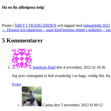
Ha en fin allhelgona helg!
Postat i
ÅRET I TRÄDGÅRDEN
och taggad med
månadsbild 2022
← Höstsol och plantering – snart klar
Färgerna glöder i gråheten – v
5 Kommentarer
Ingeborg Hald
den 4 november, 2022 kl 18:36
Jeg syns vintergrønt er helt uvurderlig i en hage, veldig fint. Ha
Svara
Carina
den 5 november, 2022 kl 09:12