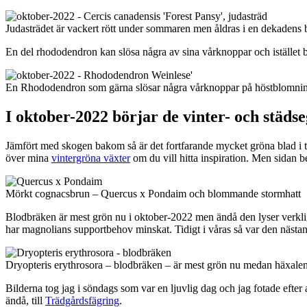
Judasträdet är vackert rött under sommaren men åldras i en dekadens b
En del rhododendron kan slösa några av sina vårknoppar och istället 
En Rhododendron som gärna slösar några vårknoppar på höstblomnin
I oktober-2022 börjar de vinter- och städs
Jämfört med skogen bakom så är det fortfarande mycket gröna blad i t
över mina
vintergröna växter
om du vill hitta inspiration. Men sidan 
Mörkt cognacsbrun – Quercus x Pondaim och blommande stormhatt
Blodbräken är mest grön nu i oktober-2022 men ändå den lyser verklige
har magnolians supportbehov minskat. Tidigt i våras så var den nästan 
Dryopteris erythrosora – blodbräken – är mest grön nu medan häxalen –
Bilderna tog jag i söndags som var en ljuvlig dag och jag fotade efter
ändå, till
Trädgårdsfägring
.