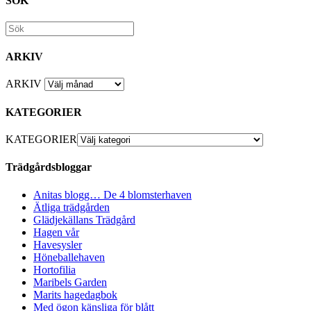
SÖK
ARKIV
ARKIV
KATEGORIER
KATEGORIER
Trädgårdsbloggar
Anitas blogg… De 4 blomsterhaven
Ätliga trädgården
Glädjekällans Trädgård
Hagen vår
Havesysler
Höneballehaven
Hortofilia
Maribels Garden
Marits hagedagbok
Med ögon känsliga för blått