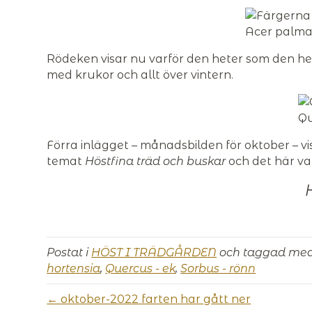
Acer palmat
Rödeken visar nu varför den heter som den het
med krukor och allt över vintern.
Qu
Förra inlägget – månadsbilden för oktober – v
temat
Höstfina träd och buskar
och det här va
Postat i
HÖST I TRÄDGÅRDEN
och taggad me
hortensia
,
Quercus - ek
,
Sorbus - rönn
← oktober-2022 farten har gått ner