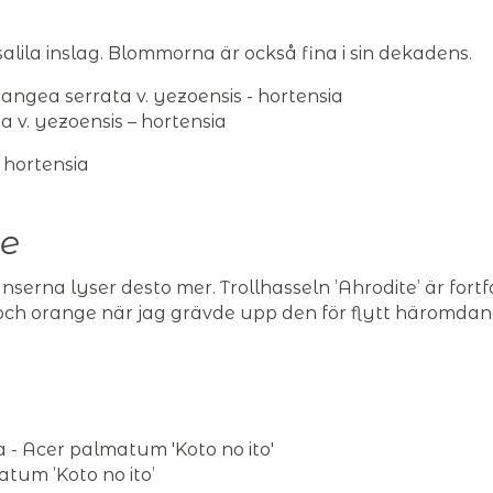
alila inslag. Blommorna är också fina i sin dekadens.
 v. yezoensis – hortensia
de
serna lyser desto mer. Trollhasseln ’Ahrodite’ är fort
 och orange när jag grävde upp den för flytt häromda
tum ’Koto no ito’