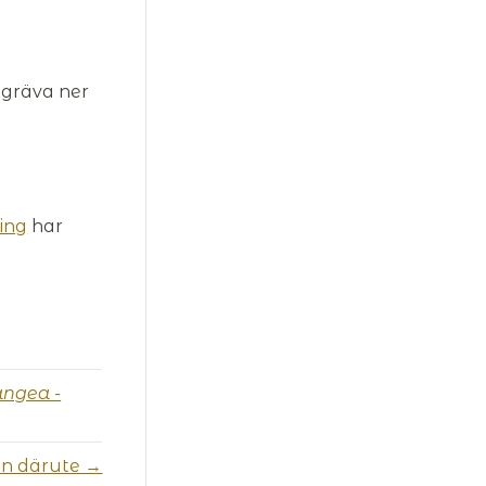
 gräva ner
ing
har
ngea -
en därute →