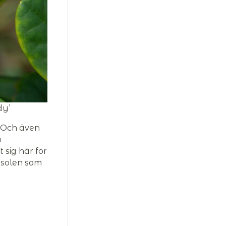
dy’
. Och även
å
 sig här för
 solen som