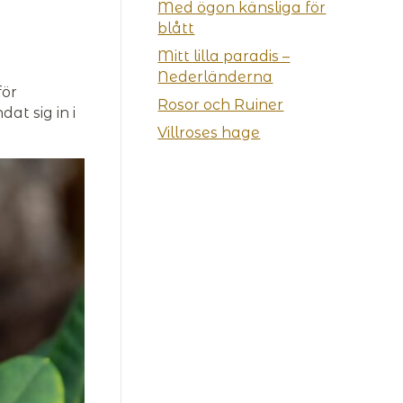
Med ögon känsliga för
blått
Mitt lilla paradis –
Nederländerna
för
Rosor och Ruiner
at sig in i
Villroses hage