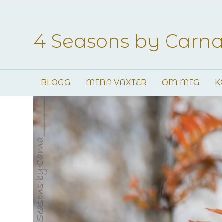
4 Seasons by Carn
BLOGG
MINA VÄXTER
OM MIG
K