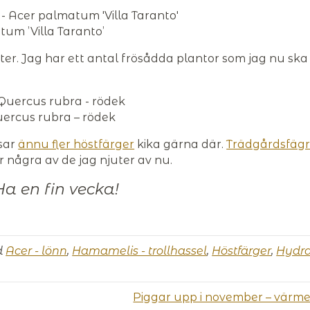
um ’Villa Taranto’
er. Jag har ett antal frösådda plantor som jag nu ska
ercus rubra – rödek
isar
ännu fler höstfärger
kika gärna där.
Trädgårdsfägr
r några av de jag njuter av nu.
Ha en fin vecka!
d
Acer - lönn
,
Hamamelis - trollhassel
,
Höstfärger
,
Hydra
Piggar upp i november – värm