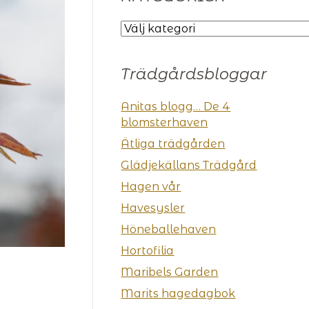
KATEGORIER
Trädgårdsbloggar
Anitas blogg… De 4
blomsterhaven
Ätliga trädgården
Glädjekällans Trädgård
Hagen vår
Havesysler
Höneballehaven
Hortofilia
Maribels Garden
Marits hagedagbok