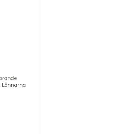
farande
n. Lönnarna