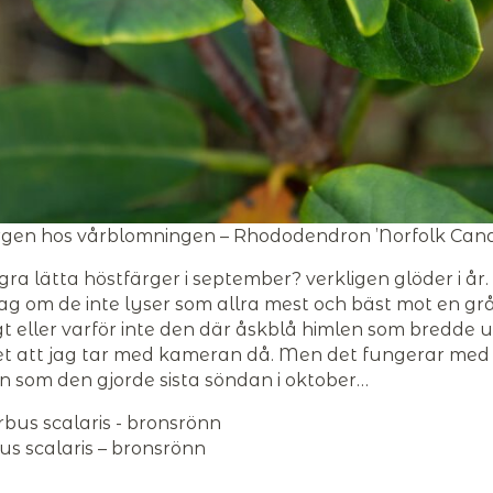
färgen hos vårblomningen – Rhododendron ’Norfolk Can
ra lätta höstfärger i september? verkligen glöder i år
ag om de inte lyser som allra mest och bäst mot en gr
 eller varför inte den där åskblå himlen som bredde ut
ivet att jag tar med kameran då. Men det fungerar med
n som den gjorde sista söndan i oktober…
us scalaris – bronsrönn