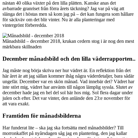
nästan 40 olika växter på den lilla plätten. Kanske anas det
avbarrade granriset från förra årets täckning? Jag var på väg att
slänga det i höstas men så kom jag på – det kan fungera som hållare
för säckväv om det blir vinter. Nu är alla planteringar med
vintergrönt förberedda.
Månadsbild – december 2018, krukan cedern stog i är nog den mest
märkbara skillnaden
December månadsbild och den lilla väderrapporten..
Jag måste nog börja skriva ner hur vädret är. En reflektion från det
här året är att jag sällan kommer ihåg några väderdetaljer, bara sådär
ungefär. December var en skön månad. Vad innebär det? Vädret har
inte stört mig, vädret har använts till någon lämplig syssla. Slutet av
december hade jag en hel del sol här hos mig. Sol flera dagar under
julen och efter. Det var vinter, den anlände den 23:e november för
att vara exakt.
Framtiden för månadsbilderna
Har funderat lite – ska jag ska fortsätta med månadsbilder? Till
morronkaffet på nyårsdagen såg jag en plantering, den jag kallar