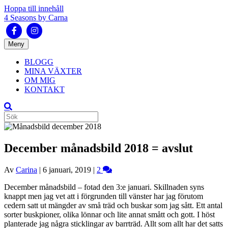
Hoppa till innehåll
4 Seasons by Carna
Facebook
Instagram
Meny
BLOGG
MINA VÄXTER
OM MIG
KONTAKT
December månadsbild 2018 = avslut
Av
Carina
|
6 januari, 2019
|
2
December månadsbild – fotad den 3:e januari. Skillnaden syns
knappt men jag vet att i förgrunden till vänster har jag förutom
cedern satt ut mängder av små träd och buskar som jag sått. Ett antal
sorter buskpioner, olika lönnar och lite annat smått och gott. I höst
planterade jag några sticklingar av barrträd. Allt som allt har det satts