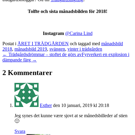
Tolfte och sista månadsbilden för 2018!
Instagram
@Carina Lind
Postat i
ÅRET I TRÄDGÅRDEN
och taggad med
månadsbild
2018
,
månadsbild 2019
,
svängen
,
vinter i trädgården
← Trädgårdsdrömmar – stoftet de görs av
Fyrverkeri en explosion i
dämpande färg →
2 Kommentarer
Esther
den 10 januari, 2019 kl 20:18
Jeg synes det kunne være sjovt at se månedsbilleder af stien
🙂
Svara