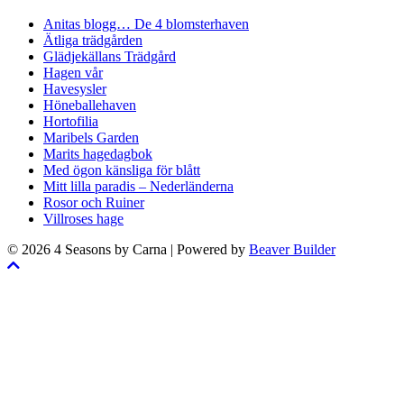
Anitas blogg… De 4 blomsterhaven
Ätliga trädgården
Glädjekällans Trädgård
Hagen vår
Havesysler
Höneballehaven
Hortofilia
Maribels Garden
Marits hagedagbok
Med ögon känsliga för blått
Mitt lilla paradis – Nederländerna
Rosor och Ruiner
Villroses hage
© 2026 4 Seasons by Carna
|
Powered by
Beaver Builder
Skrolla
till
toppen