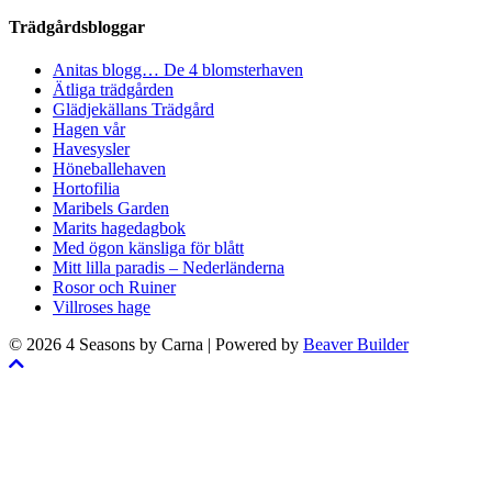
Trädgårdsbloggar
Anitas blogg… De 4 blomsterhaven
Ätliga trädgården
Glädjekällans Trädgård
Hagen vår
Havesysler
Höneballehaven
Hortofilia
Maribels Garden
Marits hagedagbok
Med ögon känsliga för blått
Mitt lilla paradis – Nederländerna
Rosor och Ruiner
Villroses hage
© 2026 4 Seasons by Carna
|
Powered by
Beaver Builder
Skrolla
till
toppen