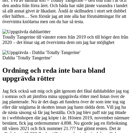
ner. Två av samma sort – Totally Tangerine – den ena från i år och
den andra från förra året. Och båda har stått jämte varandra i landet
så allt annat givet är likadant. Ändå är skillnaden i stort sett dubbel
eller hälften… Sen förstår jag att inte alla har förutsättningar för att
övervintra knölarna men om du har så testa.
Totally Tangerine till vänster roten från 2019 och till höger den från
2020 – det lönar sig att övervintra dem om jag har möjlighet
Dahlia ’Totally Tangerine’
Ordning och reda inte bara bland
uppgrävda rötter
Jag fick också satt mig och gått igenom det fåtal dahliabilder jag tog
i somras och att jämföra mina uppgrävda rötter med listan över de
jag planterade. Nu är det dags att fundera över de som inte tog sig
eller där sniglarna åt skotten innan jag hann rädda dem. Vill jag ha
de nästa säsong så får jag beställa. Och jag blev paff när jag tittade
in i webbshopen där jag köpte i år. Hösten 2019, november närmare
bestämt, fick jag ordernummer 4.898. Nu gjorde jag en förbokning
till våren 2021 och fick nummer 21.??? har glömt resten. Det är