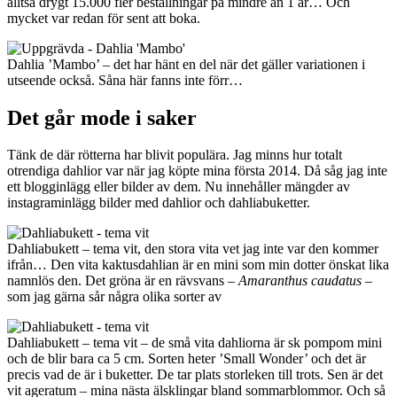
alltså drygt 15.000 fler beställningar på mindre än 1 år… Och
mycket var redan för sent att boka.
Dahlia ’Mambo’ – det har hänt en del när det gäller variationen i
utseende också. Såna här fanns inte förr…
Det går mode i saker
Tänk de där rötterna har blivit populära. Jag minns hur totalt
otrendiga dahlior var när jag köpte mina första 2014. Då såg jag inte
ett blogginlägg eller bilder av dem. Nu innehåller mängder av
instagraminlägg bilder med dahlior och dahliabuketter.
Dahliabukett – tema vit, den stora vita vet jag inte var den kommer
ifrån… Den vita kaktusdahlian är en mini som min dotter önskat lika
namnlös den. Det gröna är en rävsvans –
Amaranthus caudatus
–
som jag gärna sår några olika sorter av
Dahliabukett – tema vit – de små vita dahliorna är sk pompom mini
och de blir bara ca 5 cm. Sorten heter ’Small Wonder’ och det är
precis vad de är i buketter. De tar plats storleken till trots. Sen är det
vit ageratum – mina nästa älsklingar bland sommarblommor. Och så