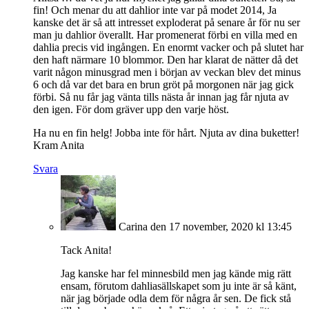
fin! Och menar du att dahlior inte var på modet 2014, Ja
kanske det är så att intresset exploderat på senare år för nu ser
man ju dahlior överallt. Har promenerat förbi en villa med en
dahlia precis vid ingången. En enormt vacker och på slutet har
den haft närmare 10 blommor. Den har klarat de nätter då det
varit någon minusgrad men i början av veckan blev det minus
6 och då var det bara en brun gröt på morgonen när jag gick
förbi. Så nu får jag vänta tills nästa år innan jag får njuta av
den igen. För dom gräver upp den varje höst.
Ha nu en fin helg! Jobba inte för hårt. Njuta av dina buketter!
Kram Anita
Svara
Carina
den 17 november, 2020 kl 13:45
Tack Anita!
Jag kanske har fel minnesbild men jag kände mig rätt
ensam, förutom dahliasällskapet som ju inte är så känt,
när jag började odla dem för några år sen. De fick stå