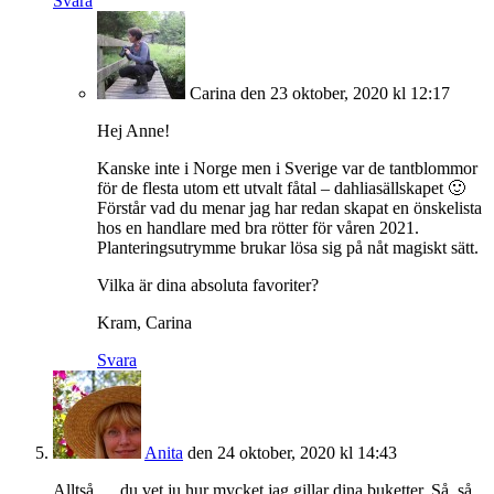
Svara
Carina
den 23 oktober, 2020 kl 12:17
Hej Anne!
Kanske inte i Norge men i Sverige var de tantblommor
för de flesta utom ett utvalt fåtal – dahliasällskapet 🙂
Förstår vad du menar jag har redan skapat en önskelista
hos en handlare med bra rötter för våren 2021.
Planteringsutrymme brukar lösa sig på nåt magiskt sätt.
Vilka är dina absoluta favoriter?
Kram, Carina
Svara
Anita
den 24 oktober, 2020 kl 14:43
Alltså … du vet ju hur mycket jag gillar dina buketter. Så, så