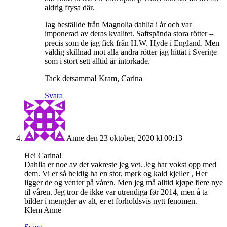
aldrig frysa där.
Jag beställde från Magnolia dahlia i år och var
imponerad av deras kvalitet. Saftspända stora rötter –
precis som de jag fick från H.W. Hyde i England. Men
väldig skillnad mot alla andra rötter jag hittat i Sverige
som i stort sett alltid är intorkade.
Tack detsamma! Kram, Carina
Svara
Anne
den 23 oktober, 2020 kl 00:13
Hei Carina!
Dahlia er noe av det vakreste jeg vet. Jeg har vokst opp med
dem. Vi er så heldig ha en stor, mørk og kald kjeller , Her
ligger de og venter på våren. Men jeg må alltid kjøpe flere nye
til våren. Jeg tror de ikke var utrendiga før 2014, men å ta
bilder i mengder av alt, er et forholdsvis nytt fenomen.
Klem Anne