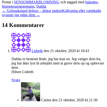
Postat i
SENSOMMARBLOMNING
och taggad med
buketter-
blomsterarrangemang
,
Dahlia
← Grönsaksland deluxe – älskar tanken
Kallvarma eller varmkalla
nyanser jag gillar dem →
14 Kommentarer
Lisbeth
den 21 oktober, 2020 kl 18:43
Dahlia er bestemt flotte, jeg har kun en. Jeg vælger dem fra,
jeg har ikke lyst til arbejdet med at grave dem op og opbevare
dem.
Hilsen Lisbeth
Svara
Carina
den 21 oktober, 2020 kl 21:30