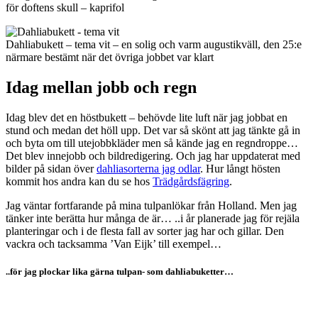
för doftens skull – kaprifol
Dahliabukett – tema vit – en solig och varm augustikväll, den 25:e
närmare bestämt när det övriga jobbet var klart
Idag mellan jobb och regn
Idag blev det en höstbukett – behövde lite luft när jag jobbat en
stund och medan det höll upp. Det var så skönt att jag tänkte gå in
och byta om till utejobbkläder men så kände jag en regndroppe…
Det blev innejobb och bildredigering. Och jag har uppdaterat med
bilder på sidan över
dahliasorterna jag odlar
. Hur långt hösten
kommit hos andra kan du se hos
Trädgårdsfägring
.
Jag väntar fortfarande på mina tulpanlökar från Holland. Men jag
tänker inte berätta hur många de är… ..i år planerade jag för rejäla
planteringar och i de flesta fall av sorter jag har och gillar. Den
vackra och tacksamma ’Van Eijk’ till exempel…
..för jag plockar lika gärna tulpan- som dahliabuketter…