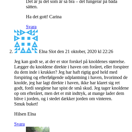
Det är ju det som är så bra – det fungerar på båda
sätten.
Ha det gott! Carina
Svara
Elna Slot
den 21 oktober, 2020 kl 22:26
Jeg kan godt se, at der er stor forskel på knoldenes størrelse.
Lægger du knoldene direkte i haven om foråret, eller forspirer
du dem inde i krukker? Jeg har haft rigtig god held med
forspiring og efterfølgende udplantning i haven, hvorimod de
knolde, jeg har lagt direkte i haven, ikke har klaret sig ret
godt, fordi sneglene har spist de små skud. Jeg tager knoldene
op om efteråret, men det er mit indtryk, at mange lader dem
blive i jorden, og i stedet dækker jorden om vinteren.
Smuk buket!
Hilsen Elna
Svara