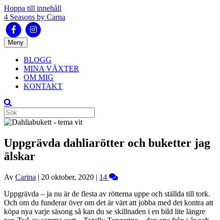
Hoppa till innehåll
4 Seasons by Carna
Facebook
Instagram
Meny
BLOGG
MINA VÄXTER
OM MIG
KONTAKT
Uppgrävda dahliarötter och buketter jag
älskar
Av
Carina
|
20 oktober, 2020
|
14
Uppgrävda – ja nu är de flesta av rötterna uppe och ställda till tork.
Och om du funderar över om det är värt att jobba med det kontra att
köpa nya varje säsong så kan du se skillnaden i en bild lite längre