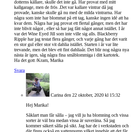
dotterns källare, skulle det inte gå. Har provat med mitt
kallgarage, men de frös .Det var kallare vintrar då jag
provade, kanske skulle gå nu med de milda vintrarna. Har
några som inte har blommat på ett tag, kanske ingen idé att ha
kvar dem. Några har jag provat ett flertal gånger, men det har
inte blivit något , eller så har jag fått något annat istället. I år
var det Wine Eyed Jill som inte ville sig alls. Blackberry
Ripple har jag testat flera gånger, och varje gång har det varit
en stor gul eller stor vit dahlia istället. Starten i år var lite
trevande, men det blev ett fint dahliaår. Det blir nog några nya
nästa år igen, såg några fina småblommiga i ditt kartotek.
Ha det gott /Kram, Marika
Svara
Carina
den 22 oktober, 2020 kl 15:32
Hej Marika!
Såklart man får sålla – jag vill ju ha blomning och vissa
sorter är väl bra medan vissa är suveräna. Så jag
kommer säkert sålla på sikt. Jag har de i verkstaden och
där finns också en vattenpump vilket innebär att det får