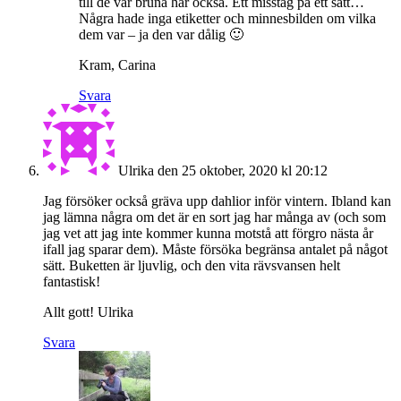
till de var bruna här också. Ett misstag på ett sätt…
Några hade inga etiketter och minnesbilden om vilka
dem var – ja den var dålig 🙂
Kram, Carina
Svara
Ulrika
den 25 oktober, 2020 kl 20:12
Jag försöker också gräva upp dahlior inför vintern. Ibland kan
jag lämna några om det är en sort jag har många av (och som
jag vet att jag inte kommer kunna motstå att förgro nästa år
ifall jag sparar dem). Måste försöka begränsa antalet på något
sätt. Buketten är ljuvlig, och den vita rävsvansen helt
fantastisk!
Allt gott! Ulrika
Svara