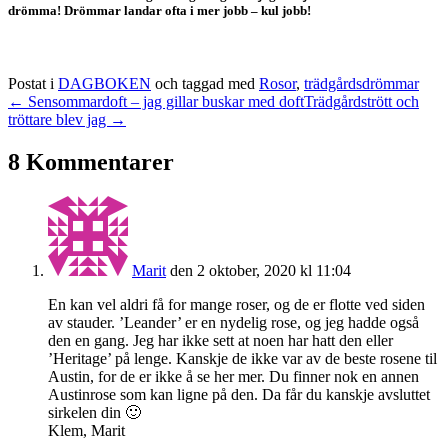
drömma! Drömmar landar ofta i mer jobb – kul jobb!
Postat i
DAGBOKEN
och taggad med
Rosor
,
trädgårdsdrömmar
← Sensommardoft – jag gillar buskar med doft
Trädgårdstrött och
tröttare blev jag →
8 Kommentarer
Marit
den 2 oktober, 2020 kl 11:04
En kan vel aldri få for mange roser, og de er flotte ved siden
av stauder. ’Leander’ er en nydelig rose, og jeg hadde også
den en gang. Jeg har ikke sett at noen har hatt den eller
’Heritage’ på lenge. Kanskje de ikke var av de beste rosene til
Austin, for de er ikke å se her mer. Du finner nok en annen
Austinrose som kan ligne på den. Da får du kanskje avsluttet
sirkelen din 🙂
Klem, Marit