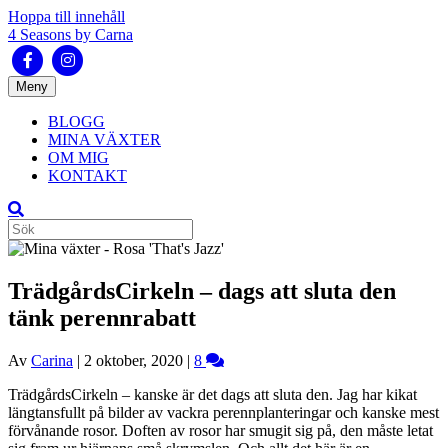
Hoppa till innehåll
4 Seasons by Carna
Facebook
Instagram
Meny
BLOGG
MINA VÄXTER
OM MIG
KONTAKT
TrädgårdsCirkeln – dags att sluta den
tänk perennrabatt
Av
Carina
|
2 oktober, 2020
|
8
TrädgårdsCirkeln – kanske är det dags att sluta den. Jag har kikat
längtansfullt på bilder av vackra perennplanteringar och kanske mest
förvånande rosor. Doften av rosor har smugit sig på, den måste letat