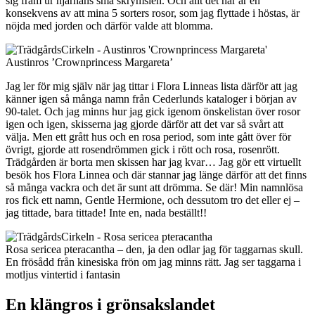
sig fram ur hjärnans små skrymslen. Och allt det här är en
konsekvens av att mina 5 sorters rosor, som jag flyttade i höstas, är
nöjda med jorden och därför valde att blomma.
Austinros ’Crownprincess Margareta’
Jag ler för mig själv när jag tittar i Flora Linneas lista därför att jag
känner igen så många namn från Cederlunds kataloger i början av
90-talet. Och jag minns hur jag gick igenom önskelistan över rosor
igen och igen, skisserna jag gjorde därför att det var så svårt att
välja. Men ett grått hus och en rosa period, som inte gått över för
övrigt, gjorde att rosendrömmen gick i rött och rosa, rosenrött.
Trädgården är borta men skissen har jag kvar… Jag gör ett virtuellt
besök hos Flora Linnea och där stannar jag länge därför att det finns
så många vackra och det är sunt att drömma. Se där! Min namnlösa
ros fick ett namn, Gentle Hermione, och dessutom tro det eller ej –
jag tittade, bara tittade! Inte en, nada beställt!!
Rosa sericea pteracantha – den, ja den odlar jag för taggarnas skull.
En frösådd från kinesiska frön om jag minns rätt. Jag ser taggarna i
motljus vintertid i fantasin
En klängros i grönsakslandet