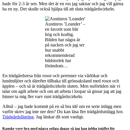
hade för 2-3 år sen. Men det är en ros jag saknar och jag vill gärna
ha en ny. Det skulle också hjälpa till att sluta trädgårdscirkeln.
Austinros ’Leander’ –
en favorit som blir
hög och kraftig.
Bilden har några år
på nacken och jag ser
hur snabbt
rekommenderad
bildstorlek har
förändrats…
En trädgårdsresa från rosor och perenner via vårlökar och
lundmiljöer och därefter tillbaka till grönsaksland med rosor och
äpplen – och så är trädgårdscirkeln sluten. Men nuförtiden när vi
talar om agilt arbete och om att arbeta i loopar så gissar jag att jag
hinner ta mig fler varv runt trädgårdscirkeln.
Alltså – jag hade kommit på en så bra idé om en serie inlägg men
varför skrev jag inte ner den? Du kan läsa fler trädgårdsinlägg hos
Trädgårdsfägring
. Jag länkar dit som vanligt.
Kanske vore bra med några soliga dagar så jag kan jobba istället för