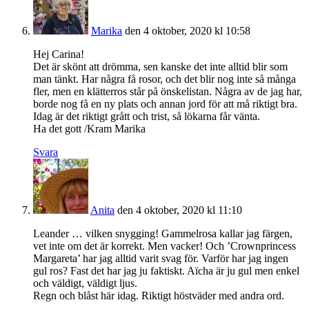
Marika
den 4 oktober, 2020 kl 10:58
Hej Carina!
Det är skönt att drömma, sen kanske det inte alltid blir som
man tänkt. Har några få rosor, och det blir nog inte så många
fler, men en klätterros står på önskelistan. Några av de jag har,
borde nog få en ny plats och annan jord för att må riktigt bra.
Idag är det riktigt grått och trist, så lökarna får vänta.
Ha det gott /Kram Marika
Svara
Anita
den 4 oktober, 2020 kl 11:10
Leander … vilken snygging! Gammelrosa kallar jag färgen,
vet inte om det är korrekt. Men vacker! Och ’Crownprincess
Margareta’ har jag alltid varit svag för. Varför har jag ingen
gul ros? Fast det har jag ju faktiskt. Aïcha är ju gul men enkel
och väldigt, väldigt ljus.
Regn och blåst här idag. Riktigt höstväder med andra ord.