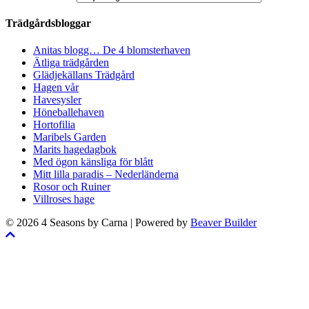
Trädgårdsbloggar
Anitas blogg… De 4 blomsterhaven
Ätliga trädgården
Glädjekällans Trädgård
Hagen vår
Havesysler
Höneballehaven
Hortofilia
Maribels Garden
Marits hagedagbok
Med ögon känsliga för blått
Mitt lilla paradis – Nederländerna
Rosor och Ruiner
Villroses hage
© 2026 4 Seasons by Carna
|
Powered by
Beaver Builder
Skrolla
till
toppen