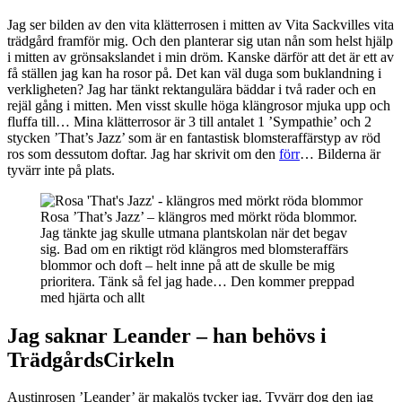
Jag ser bilden av den vita klätterrosen i mitten av Vita Sackvilles vita
trädgård framför mig. Och den planterar sig utan nån som helst hjälp
i mitten av grönsakslandet i min dröm. Kanske därför att det är ett av
få ställen jag kan ha rosor på. Det kan väl duga som buklandning i
verkligheten? Jag har tänkt rektangulära bäddar i två rader och en
rejäl gång i mitten. Men visst skulle höga klängrosor mjuka upp och
fluffa till… Mina klätterrosor är 3 till antalet 1 ’Sympathie’ och 2
stycken ’That’s Jazz’ som är en fantastisk blomsteraffärstyp av röd
ros som dessutom doftar. Jag har skrivit om den
förr
… Bilderna är
tyvärr inte på plats.
Rosa ’That’s Jazz’ – klängros med mörkt röda blommor.
Jag tänkte jag skulle utmana plantskolan när det begav
sig. Bad om en riktigt röd klängros med blomsteraffärs
blommor och doft – helt inne på att de skulle be mig
prioritera. Tänk så fel jag hade… Den kommer preppad
med hjärta och allt
Jag saknar Leander – han behövs i
TrädgårdsCirkeln
Austinrosen ’Leander’ är makalös tycker jag. Tyvärr dog den jag