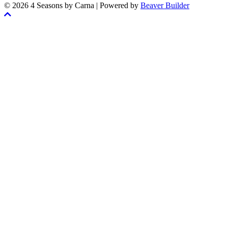
© 2026 4 Seasons by Carna
|
Powered by
Beaver Builder
Skrolla
till
toppen