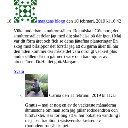
maggans blogg
den 10 februari, 2019 kl 16:42
Vilka underbara smultronställen. Botaniska i Göteborg det
smultronstället delar jag med dig ska hälsa på där igen i Maj
var dit förra året och fick se deras jättefina planteringar.En
skog med blåsippor det förstår jag att du gärna åker till när
den tiden kommer där måste det vara otroligt vackert plus
andra ställen där du går ner i varv och bara njuter av
atmosfären där.Ha det gott/Margareta
Svara
Carina
den 11 februari, 2019 kl 11:13
Grattis – maj är nog en av de vackraste månaderna
åtminstone om man som jag gillar rododendron och
lundväxter. Har för mig att vi har bokat en vandring i
maj – en tradition i västsvenska kretsen av
rhododendronsällskapet.