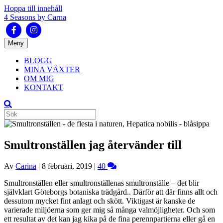
Hoppa till innehåll
4 Seasons by Carna
Facebook
Instagram
Meny
BLOGG
MINA VÄXTER
OM MIG
KONTAKT
Smultronställen jag återvänder till
Av
Carina
|
8 februari, 2019
|
40
Smultronställen eller smultronställenas smultronställe – det blir
självklart Göteborgs botaniska trädgård.. Därför att där finns allt och
dessutom mycket fint anlagt och skött. Viktigast är kanske de
varierade miljöerna som ger mig så många valmöjligheter. Och som
ett resultat av det kan jag kika på de fina perennpartierna eller gå en