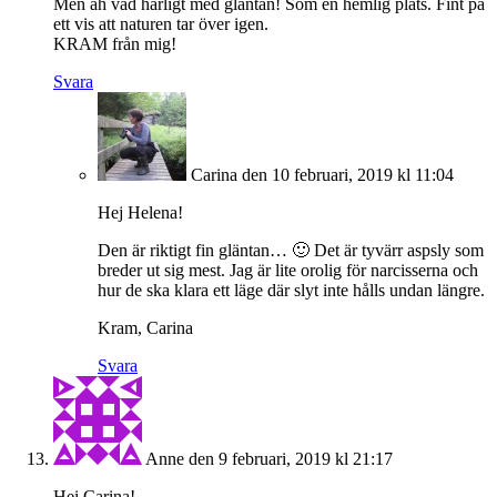
Men åh vad härligt med gläntan! Som en hemlig plats. Fint på
ett vis att naturen tar över igen.
KRAM från mig!
Svara
Carina
den 10 februari, 2019 kl 11:04
Hej Helena!
Den är riktigt fin gläntan… 🙂 Det är tyvärr aspsly som
breder ut sig mest. Jag är lite orolig för narcisserna och
hur de ska klara ett läge där slyt inte hålls undan längre.
Kram, Carina
Svara
Anne
den 9 februari, 2019 kl 21:17
Hei Carina!