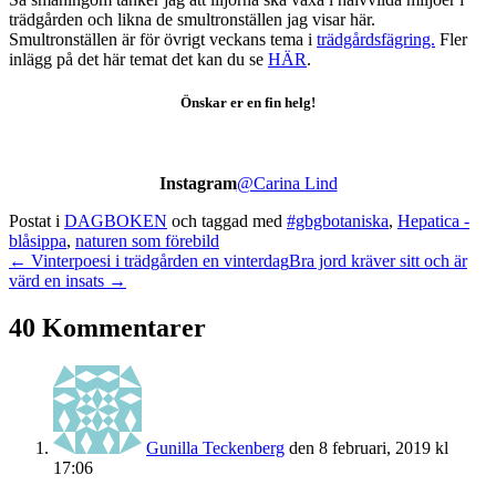
trädgården och likna de smultronställen jag visar här.
Smultronställen är för övrigt veckans tema i
trädgårdsfägring.
Fler
inlägg på det här temat det kan du se
HÄR
.
Önskar er en fin helg!
Instagram
@Carina Lind
Postat i
DAGBOKEN
och taggad med
#gbgbotaniska
,
Hepatica -
blåsippa
,
naturen som förebild
← Vinterpoesi i trädgården en vinterdag
Bra jord kräver sitt och är
värd en insats →
40 Kommentarer
Gunilla Teckenberg
den 8 februari, 2019 kl
17:06