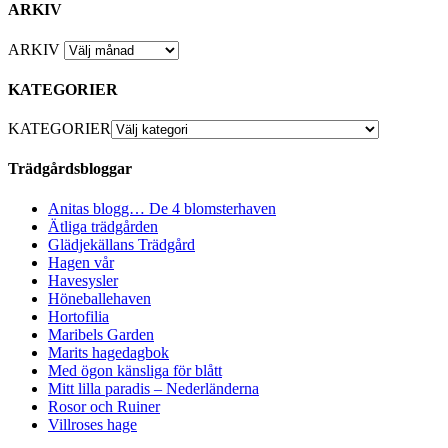
ARKIV
ARKIV
KATEGORIER
KATEGORIER
Trädgårdsbloggar
Anitas blogg… De 4 blomsterhaven
Ätliga trädgården
Glädjekällans Trädgård
Hagen vår
Havesysler
Höneballehaven
Hortofilia
Maribels Garden
Marits hagedagbok
Med ögon känsliga för blått
Mitt lilla paradis – Nederländerna
Rosor och Ruiner
Villroses hage