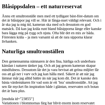
Blåsippsdalen – ett naturreservat
Ännu ett smultronställe men med ett tydligare bäst-före-datum om
det är blåsippor jag vill se. Här är fånga-nuet väldigt relevant. Och i
år ska jag ta mig tid, kameran ska med och dessutom en god
matsäck. Då kan jag kräla runt bland blåsipporna länge eller kanske
bara lägga mig på rygg och njuta. Ofta blir det en mix av båda.
Förresten kräla – ja men varsamt så att de rara sipporna klarar
livhanken.
Naturliga smultronställen
Den gemensamma nämnaren är den fina, härliga och underbara
känslan i naturen tänker jag. Och att jag genom kameran skapar
mindfulness. Dessutom lär det ju vara bevisat att gröna miljöer får
oss att gå ner i varv och jag kan hålla med. Säkert är att när jag
lämnar mår jag alltid bättre än när jag kom dit. Det är kanske den
bästa värdemätaren för vad som är ett ’bra’ smultronställe. Att jag
sen får mycket fin inspiration både i gläntan, reservaten och botan
det är bara plus.
[modula id=”23855″]
Variationen i blommornas färg har blivit enorm inom reservatet