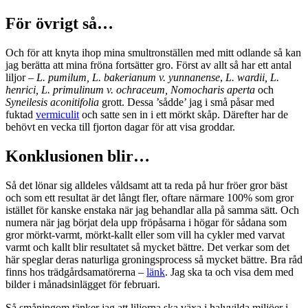
För övrigt så…
Och för att knyta ihop mina smultronställen med mitt odlande så kan
jag berätta att mina fröna fortsätter gro. Först av allt så har ett antal
liljor –
L. pumilum, L. bakerianum v. yunnanense
,
L. wardii, L.
henrici, L. primulinum v. ochraceum, Nomocharis aperta
och
Syneilesis aconitifolia
grott. Dessa ’sådde’ jag i små påsar med
fuktad
vermiculit
och satte sen in i ett mörkt skåp. Därefter har de
behövt en vecka till fjorton dagar för att visa groddar.
Konklusionen blir…
Så det lönar sig alldeles våldsamt att ta reda på hur fröer gror bäst
och som ett resultat är det långt fler, oftare närmare 100% som gror
istället för kanske enstaka när jag behandlar alla på samma sätt. Och
numera när jag börjat dela upp fröpåsarna i högar för sådana som
gror mörkt-varmt, mörkt-kallt eller som vill ha cykler med varvat
varmt och kallt blir resultatet så mycket bättre. Det verkar som det
här speglar deras naturliga groningsprocess så mycket bättre. Bra råd
finns hos trädgårdsamatörerna –
länk
. Jag ska ta och visa dem med
bilder i månadsinlägget för februari.
Så småningom tänker jag att liljorna ska växa i halvvilda miljöer i