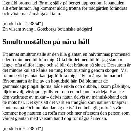
lågmäld promenad för mig själv på berget upp genom Japandalen
allt efter humör. Jag kommer aldrig tröttna för trädgården förändras
och växterna så många att ta in.
[modula id=”23854″]
En vilsam sväng i Göteborgs botaniska trädgård
Smultronställen på nära håll
Ett annat smultronställe är den lilla gläntan en halvtimmas promenad
eller 5 min med bil från mig. Ofta blir det med bil för jag stannar
länge, ofta alltför länge och så blir det bråttom på slutet. Dessutom är
det mindre kul att kånka en tung fotoutrustning genom skogen. Väl
framme vid gläntan kan jag förlora mig själv i många timmar och
försommaren är lite av en högtidstid här. Då blommar de
gammaldags pingstliljorna, både enkla och dubbla, liksom påskliljor,
liljekonvalj, vitsippor, gullvivor och en och annan akleja. Kanske
den vackraste av mixar – delvis natur, delvis av människohand och
de möts här. Det syns att det varit en trädgård som naturen knaprar i
kanterna på. Och nu blandar sig de två i en behaglig mix. Tyvärr
kommer nog naturen att roffa mer och mer eftersom den person som
vårdat gläntan med varsam hand dog för några år sedan.
[modula id=”23853″]