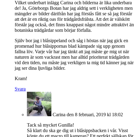
Vilket underbart inlägg Carina och bilderna är lika underbara
de! Ja, Göteborgs Botan har jag aldrig sett i verkligheten men
mängder av bilder därifrån har jag förstås fått se så jag förstår
att det är en riktig oas för trädgårdsfrälsta. Att det är välskött
förstår jag också, det finns knappast något mindre attraktivt än
botaniska trädgårdar som börjar förfalla.
Själv bor jag i blåsippeland och såg i höstas när jag gick en
promenad hur blåsippornas blad kämpade sig upp genom
fallna löv. Varje vår har jag tänkt att jag måste ge mig ut när
naturen är som vackrast men har alltid prioriterat trädgården
vid den tiden, nu måste jag verkligen ta mig tid känner jag när
jag ser dina ljuvliga bilder.
Kram!
Svara
Carina
den 8 februari, 2019 kl 18:02
Tack så mycket Gunilla!
Så klart du ska ge dig ut i blåsippsbacken i vår. Visst
köpte du ett macro till kameran? Ett perfekt sällskap för