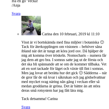
Ha en go’ vecka!
/Anja
Svara
Carina
den 10 februari, 2019 kl 11:10
Visst är vi bortskämda med fina miljöer i botaniska 🙂
Tack för återkopplingen om visionen – behöver såna
ibland när det är tungt att köra jord osv. Då hjälper de
mig att komma över tröskeln. Nomocharis – numera får
jag dem att gro bra. I somras satte jag ut de första och
det ska bli spännande att se om de kommer tillbaka. Vet
att en sort tackade för läget och växte till fint i somras.
Men jag lovar att berätta hur det gick 🙂 Sådderna – när
de gror får de stå kvar i såkrukan och jag gödselvattnar
med mycket svag näring nån gång i veckan eller så
medan groddarna är gröna. Det är bättre än att störa
deras små rotsystem har jag fått lära mig.
Tack detsamma! Carina
Svara