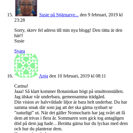
Susie på Stjärnarve...
den 9 februari, 2019 kl
23:28
Sorry, skrev fel adress till min nya blogg! Den rätta är den
här!!
Susie
Svara
Anja
den 10 februari, 2019 kl 08:11
Carina!
Jaaa! Så klart kommer Botaniskan högt på smultronställen.
Jag älskar vår underbara, gemensamma trädgård.
Din vision av halvvildade liljor är bara helt underbar. Du har
samma smak där som jag att det ska gärna synbart se
”naturligt” ut. När det gäller Nomocharis har jag svårt att få
dem att trivas i flera år. Sommaren som gick tog antagligen
död på dem jag hade…Berätta gärna hur du lyckas med dem
och hur du planterar dem.