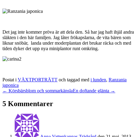
Det jag inte kommer pröva är att dela den. Så har jag haft ihjäl andra
släkten i den här familjen. Jag låter frökapslarna, de vita bären som
liknar snöbär, landa under moderplantan det brukar räcka och med
tiden dyker det upp nya miniplantor runt omkring.
Postat i
VÄXTPORTRÄTT
och taggad med
i lunden
,
Ranzania
japonica
← Körsbärsblom och sommarkänsla
En doftande glänta →
5 Kommentarer
Anna Vattenkannas Trädgård
den 21 maj, 2013