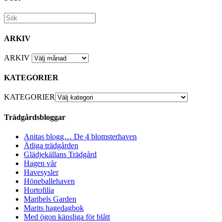
ARKIV
ARKIV
KATEGORIER
KATEGORIER
Trädgårdsbloggar
Anitas blogg… De 4 blomsterhaven
Ätliga trädgården
Glädjekällans Trädgård
Hagen vår
Havesysler
Höneballehaven
Hortofilia
Maribels Garden
Marits hagedagbok
Med ögon känsliga för blått