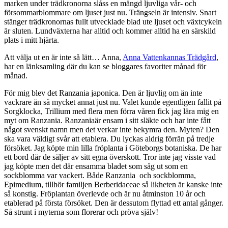
marken under trädkronorna slåss en mängd ljuvliga vår- och
försommarblommare om ljuset just nu. Trängseln är intensiv. Snart
stänger trädkronornas fullt utvecklade blad ute ljuset och växtcykeln
är sluten. Lundväxterna har alltid och kommer alltid ha en särskild
plats i mitt hjärta.
Att välja ut en är inte så lätt… Anna,
Anna Vattenkannas Trädgård
,
har en länksamling där du kan se bloggares favoriter månad för
månad.
För mig blev det Ranzania japonica. Den är ljuvlig om än inte
vackrare än så mycket annat just nu. Valet kunde egentligen fallit på
Sorgklocka, Trillium med flera men förra våren fick jag lära mig en
myt om Ranzania. Ranzaniaär ensam i sitt släkte och har inte fått
något svenskt namn men det verkar inte bekymra den. Myten? Den
ska vara väldigt svår att etablera. Du lyckas aldrig förrän på tredje
försöket. Jag köpte min lilla fröplanta i Göteborgs botaniska. De har
ett bord där de säljer av sitt egna överskott. Tror inte jag visste vad
jag köpte men det där ensamma bladet som såg ut som en
sockblomma var vackert. Både Ranzania och sockblomma,
Epimedium, tillhör familjen Berberidaceae så likheten är kanske inte
så konstig. Fröplantan överlevde och är nu åtminston 10 år och
etablerad på första försöket. Den är dessutom flyttad ett antal gånger.
Så strunt i myterna som florerar och pröva själv!