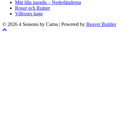
Mitt lilla paradis – Nederländerna
Rosor och Ruiner
Villroses hage
© 2026 4 Seasons by Carna
|
Powered by
Beaver Builder
Skrolla
till
toppen