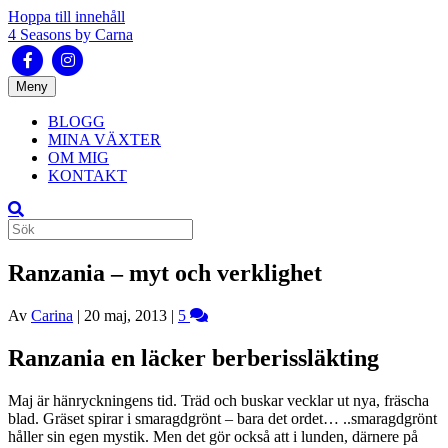
Hoppa till innehåll
4 Seasons by Carna
Facebook
Instagram
Meny
BLOGG
MINA VÄXTER
OM MIG
KONTAKT
Ranzania – myt och verklighet
Av
Carina
|
20 maj, 2013
|
5
Ranzania en läcker berberissläkting
Maj är hänryckningens tid. Träd och buskar vecklar ut nya, fräscha
blad. Gräset spirar i smaragdgrönt – bara det ordet… ..smaragdgrönt
håller sin egen mystik. Men det gör också att i lunden, därnere på