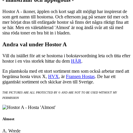
Hostor A - ikoner, äpplen och kort sagt allt möjligt har inspirerat de
som gett namn till hostorna. Och eftersom jag på senare tid mer och
mer börjat dras till enfärgade hostor så finns det några riktigt fina att
se här. Men en väletablerad 'Almost' är nog ändå svår att slå med
sina röda toner en bra bit in i bladen.
Andra val under Hostor A
Vill du istället för att se hostorna i bokstavsordning leta och titta efter
hostor i en viss storlek hittar du dem
HÄR
.
En plantskola med ett stort sortiment men som också arbetar med att
begränsa hosta virux X,
HVX
, är
Fransen Hostas
. De har ett
gigantiskt sortiment och skickar även till Sverige.
THE PICTURES ARE ALL PROTECTED BY © AND ARE NOT TO BE USED WITHOUT MY
PERMISSION
Almost
A. Wrede