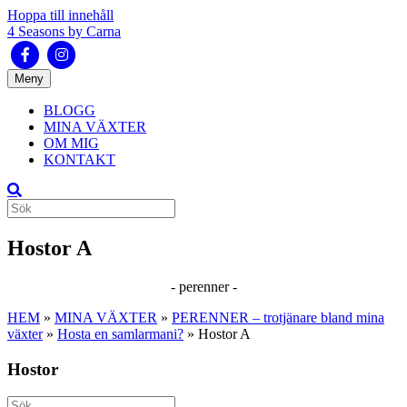
Hoppa till innehåll
4 Seasons by Carna
Facebook
Instagram
Meny
BLOGG
MINA VÄXTER
OM MIG
KONTAKT
Hostor A
- perenner -
HEM
»
MINA VÄXTER
»
PERENNER – trotjänare bland mina
växter
»
Hosta en samlarmani?
»
Hostor A
Hostor