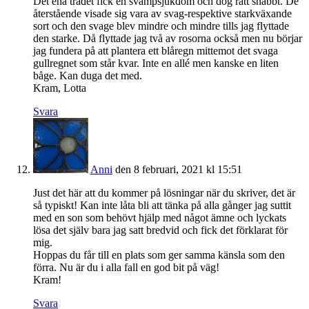
Det ena trädet fick en svampsjukdom och dog rätt snabbt. De
återstående visade sig vara av svag-respektive starkväxande
sort och den svage blev mindre och mindre tills jag flyttade
den starke. Då flyttade jag två av rosorna också men nu börjar
jag fundera på att plantera ett blåregn mittemot det svaga
gullregnet som står kvar. Inte en allé men kanske en liten
båge. Kan duga det med.
Kram, Lotta
Svara
Anni
den 8 februari, 2021 kl 15:51
Just det här att du kommer på lösningar när du skriver, det är
så typiskt! Kan inte låta bli att tänka på alla gånger jag suttit
med en son som behövt hjälp med något ämne och lyckats
lösa det själv bara jag satt bredvid och fick det förklarat för
mig.
Hoppas du får till en plats som ger samma känsla som den
förra. Nu är du i alla fall en god bit på väg!
Kram!
Svara