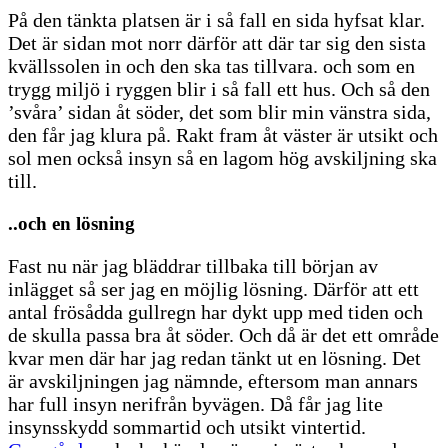
På den tänkta platsen är i så fall en sida hyfsat klar.
Det är sidan mot norr därför att där tar sig den sista
kvällssolen in och den ska tas tillvara. och som en
trygg miljö i ryggen blir i så fall ett hus. Och så den
’svåra’ sidan åt söder, det som blir min vänstra sida,
den får jag klura på. Rakt fram åt väster är utsikt och
sol men också insyn så en lagom hög avskiljning ska
till.
..och en lösning
Fast nu när jag bläddrar tillbaka till början av
inlägget så ser jag en möjlig lösning. Därför att ett
antal frösådda gullregn har dykt upp med tiden och
de skulla passa bra åt söder. Och då är det ett område
kvar men där har jag redan tänkt ut en lösning. Det
är avskiljningen jag nämnde, eftersom man annars
har full insyn nerifrån byvägen. Då får jag lite
insynsskydd sommartid och utsikt vintertid.