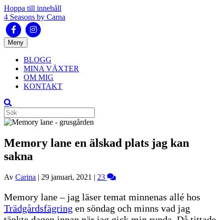
Hoppa till innehåll
4 Seasons by Carna
Facebook
Instagram
Meny
BLOGG
MINA VÄXTER
OM MIG
KONTAKT
Memory lane en älskad plats jag kan
sakna
Av
Carina
|
29 januari, 2021
|
23
Memory lane – jag läser temat minnenas allé hos
Trädgårdsfägring
en söndag och minns vad jag
tänkte dagen innan när jag gick min runda. Då tittade