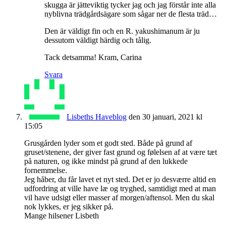
skugga är jätteviktig tycker jag och jag förstår inte alla
nyblivna trädgårdsägare som sågar ner de flesta träd…
Den är väldigt fin och en R. yakushimanum är ju
dessutom väldigt härdig och tålig.
Tack detsamma! Kram, Carina
Svara
Lisbeths Haveblog
den 30 januari, 2021 kl
15:05
Grusgården lyder som et godt sted. Både på grund af
gruset/stenene, der giver fast grund og følelsen af at være tæt
på naturen, og ikke mindst på grund af den lukkede
fornemmelse.
Jeg håber, du får lavet et nyt sted. Det er jo desværre altid en
udfordring at ville have læ og tryghed, samtidigt med at man
vil have udsigt eller masser af morgen/aftensol. Men du skal
nok lykkes, er jeg sikker på.
Mange hilsener Lisbeth