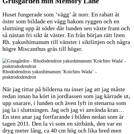
Grusgården min Memory Lane
Huset fungerade som ’vägg’ åt norr. En rabatt åt
öster som bildade en vägg bakom ryggen och en
sluttning upp åt söder där lunden sen växte fram och
så nästan fri sikt åt väster. En från början rätt liten
Rh. yakushimanum till vänster i siktlinjen och några
högre Miscanthus gräs till höger.
Rhododendron yakushimanum ’Koichiro Wada’ –
praktrododendron
När jag tittar på bilderna nu inser jag att jag måste
redan innan ha kört in jordlassen som jag kärrade ut,
upp snarare, i lunden och även lyft in stenarna som
jag la i sluttningen. Jag och jag vi använda kran…
En sten anar jag fortfarande i bilden nedan som är
tagen 2011. Den la vi som en sittbänk, den var en
dryg meter lång, ca 40 cm hög och lika bred men