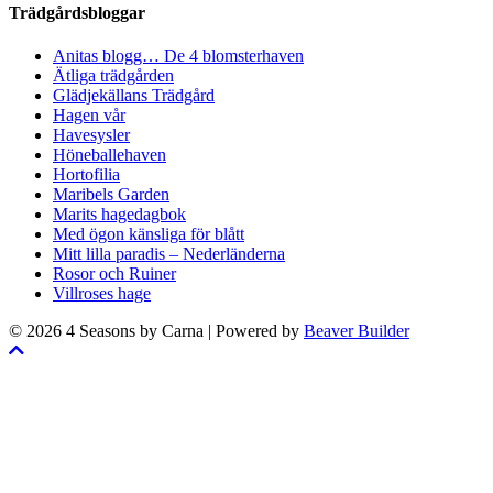
Trädgårdsbloggar
Anitas blogg… De 4 blomsterhaven
Ätliga trädgården
Glädjekällans Trädgård
Hagen vår
Havesysler
Höneballehaven
Hortofilia
Maribels Garden
Marits hagedagbok
Med ögon känsliga för blått
Mitt lilla paradis – Nederländerna
Rosor och Ruiner
Villroses hage
© 2026 4 Seasons by Carna
|
Powered by
Beaver Builder
Skrolla
till
toppen