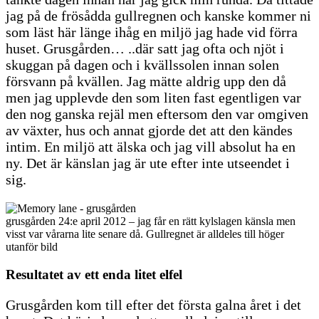
jag på de frösådda gullregnen och kanske kommer ni
som läst här länge ihåg en miljö jag hade vid förra
huset. Grusgården… ..där satt jag ofta och njöt i
skuggan på dagen och i kvällssolen innan solen
försvann på kvällen. Jag mätte aldrig upp den då
men jag upplevde den som liten fast egentligen var
den nog ganska rejäl men eftersom den var omgiven
av växter, hus och annat gjorde det att den kändes
intim. En miljö att älska och jag vill absolut ha en
ny. Det är känslan jag är ute efter inte utseendet i
sig.
grusgården 24:e april 2012 – jag får en rätt kylslagen känsla men
visst var vårarna lite senare då. Gullregnet är alldeles till höger
utanför bild
Resultatet av ett enda litet elfel
Grusgården kom till efter det första galna året i det