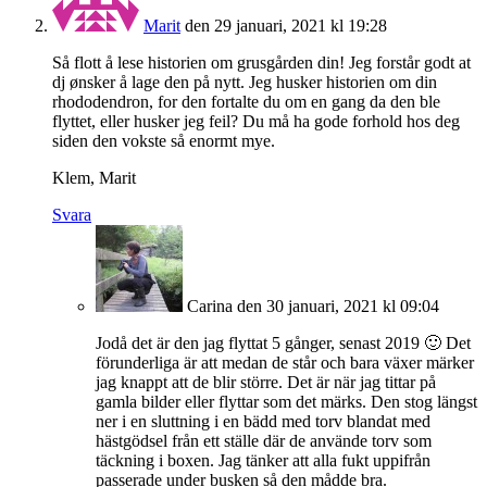
Marit
den 29 januari, 2021 kl 19:28
Så flott å lese historien om grusgården din! Jeg forstår godt at
dj ønsker å lage den på nytt. Jeg husker historien om din
rhododendron, for den fortalte du om en gang da den ble
flyttet, eller husker jeg feil? Du må ha gode forhold hos deg
siden den vokste så enormt mye.
Klem, Marit
Svara
Carina
den 30 januari, 2021 kl 09:04
Jodå det är den jag flyttat 5 gånger, senast 2019 🙂 Det
förunderliga är att medan de står och bara växer märker
jag knappt att de blir större. Det är när jag tittar på
gamla bilder eller flyttar som det märks. Den stog längst
ner i en sluttning i en bädd med torv blandat med
hästgödsel från ett ställe där de använde torv som
täckning i boxen. Jag tänker att alla fukt uppifrån
passerade under busken så den mådde bra.