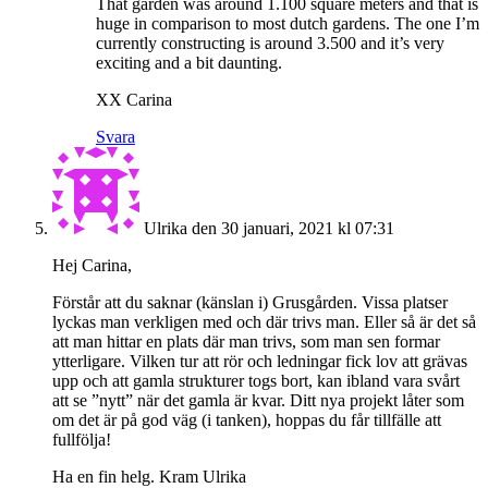
That garden was around 1.100 square meters and that is
huge in comparison to most dutch gardens. The one I’m
currently constructing is around 3.500 and it’s very
exciting and a bit daunting.
XX Carina
Svara
Ulrika
den 30 januari, 2021 kl 07:31
Hej Carina,
Förstår att du saknar (känslan i) Grusgården. Vissa platser
lyckas man verkligen med och där trivs man. Eller så är det så
att man hittar en plats där man trivs, som man sen formar
ytterligare. Vilken tur att rör och ledningar fick lov att grävas
upp och att gamla strukturer togs bort, kan ibland vara svårt
att se ”nytt” när det gamla är kvar. Ditt nya projekt låter som
om det är på god väg (i tanken), hoppas du får tillfälle att
fullfölja!
Ha en fin helg. Kram Ulrika