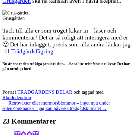
Grusgården
ska ha känslan även i nästa skepnad.
Grusgården
Tack till alla er som troget kikar in – läser och
kommenterar! Det är så roligt att interagera med er
🙂 Det här inlägget, precis som alla andra länkar jag
till
Trädgårdsfägring
.
Nu är snart den tråkiga januari slut… ..bara lite trist februari kvar. Det har
gått otroligt fort!
Postat i
TRÄDGÅRDENS DELAR
och taggad med
Rhododendron
← Retroväxter eller mormorsblommor – inget nytt under
solen
Zonknäcka – jag kan påverka trädgådsklimatet →
23 Kommentarer