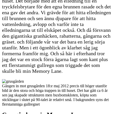
huset. Det började med att en elledning till en
tryckfelsbrytare för den egna brunnen rasade och det
ena gav det andra. Vi grävde för att hitta elledningen
till brunnen och sen ännu djupare för att hitta
vattenledning, avlopp och varför inte ta
elledningarna ut till elskåpet också. Och då försvann
den gigantiska granhäcken, rabatterna, gångarna och
gräset. och följande vår var det bara en lerig sörja
utanför. Men i ett ögonblick av klarhet såg jag
formerna framför mig. Och så här i efterhand tror
jag det var en stock förra ägarna lagt som kant plus
ett flerstammigt gullregn som triggade det som
skulle bli min Memory Lane.
Gången in mot grusgården 18:e maj 2012 precis till höger utanför
bild är den stora och höga trappen in till huset. Det har gått ca 6 år
sen jag skapade strukturen men buxbomskloten, köpta som
sticklingar i slutet på 90-talet är relativt små. I bakgrunden syns det
flerstammiga gullregnet