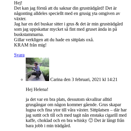
Hej!
Det kan jag förstå att du saknar din grusträdgård! Det är
någonting alldeles speciellt med en grusig yta omgiven av
växter.
Jag har en del buskar sitter i grus & det är min grusträdgård
som jag uppskattar mycket så fint med gruset ända in på
buskstammarna.
Gillar verkligen att du hade en sittplats oxå.
KRAM från mig!
Svara
Carina
den 3 februari, 2021 kl 14:21
Hej Helena!
ja det var en bra plats, dessutom skvallrar alltid
grusgångar om någon kommer gående. Grus skapar
lugna och fina ytor till våra växter. Sittplatsen – där har
jag suttit och till och med tagit nån enstaka cigarill med
kaffe, choklad och en bra whisky 🙂 Det är långt från
bara jobb i min trädgård.