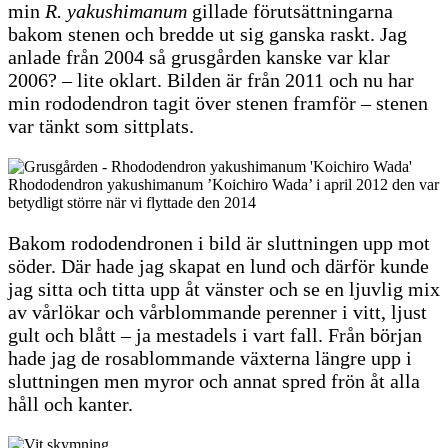
min
R. yakushimanum
gillade förutsättningarna
bakom stenen och bredde ut sig ganska raskt. Jag
anlade från 2004 så grusgården kanske var klar
2006? – lite oklart. Bilden är från 2011 och nu har
min rododendron tagit över stenen framför – stenen
var tänkt som sittplats.
Rhododendron yakushimanum ’Koichiro Wada’ i april 2012 den var
betydligt större när vi flyttade den 2014
Bakom rododendronen i bild är sluttningen upp mot
söder. Där hade jag skapat en lund och därför kunde
jag sitta och titta upp åt vänster och se en ljuvlig mix
av vårlökar och vårblommande perenner i vitt, ljust
gult och blått – ja mestadels i vart fall. Från början
hade jag de rosablommande växterna längre upp i
sluttningen men myror och annat spred frön åt alla
håll och kanter.