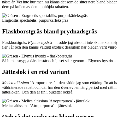
nästa år. Vet inte hur men nu känns det som de sitter nere bland blade
dem på kullen av den upphöjda rabatten.
Eragrostis spectabilis, purpurkärleksgräs
Flaskborstgräs bland prydnadsgräs
Flaskborstgräs,
Elymus hystrix
– trodde jag absolut inte skulle klara s
fler i år och den känns väldigt exotisk dessutom har bladen varit vinr
Så himla snygga där de står och ljuset silar genom – Elymus hystrix – 
Jätteslok i en röd variant
Melica altissima
’Atropurpurea’ – den sådde jag som ettåring för att ha
väldränerade rabatt och där har den överlevt en lång period med rätt m
jättesloken. Och den är fin i buketter också.
Melica altissima ’Atropurpurea’ – jätteslok
Och så det vackraste bland gräsen