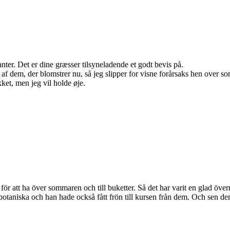
anter. Det er dine græsser tilsyneladende et godt bevis på.
st af dem, der blomstrer nu, så jeg slipper for visne forårsaks hen over 
kket, men jeg vil holde øje.
för att ha över sommaren och till buketter. Så det har varit en glad över
otaniska och han hade också fått frön till kursen från dem. Och sen d