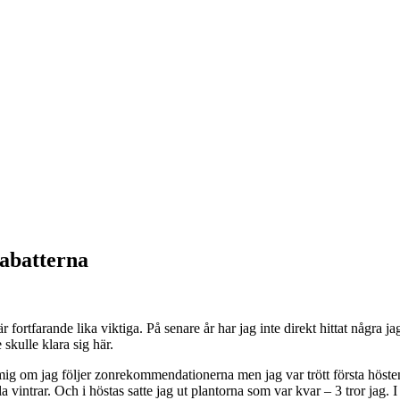
rabatterna
rtfarande lika viktiga. På senare år har jag inte direkt hittat några jag
skulle klara sig här.
 mig om jag följer zonrekommendationerna men jag var trött första hösten
la vintrar. Och i höstas satte jag ut plantorna som var kvar – 3 tror jag