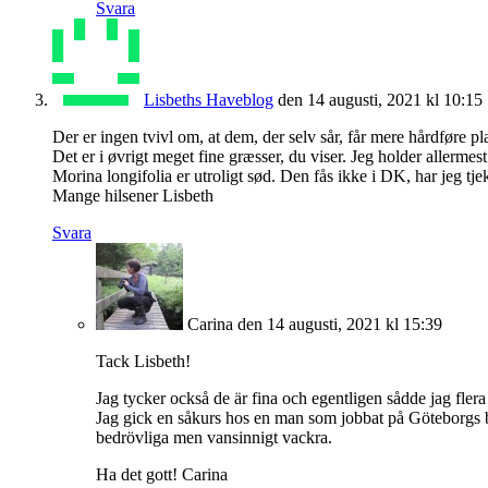
Svara
Lisbeths Haveblog
den 14 augusti, 2021 kl 10:15
Der er ingen tvivl om, at dem, der selv sår, får mere hårdføre pl
Det er i øvrigt meget fine græsser, du viser. Jeg holder allerme
Morina longifolia er utroligt sød. Den fås ikke i DK, har jeg tje
Mange hilsener Lisbeth
Svara
Carina
den 14 augusti, 2021 kl 15:39
Tack Lisbeth!
Jag tycker också de är fina och egentligen sådde jag flera 
Jag gick en såkurs hos en man som jobbat på Göteborgs b
bedrövliga men vansinnigt vackra.
Ha det gott! Carina