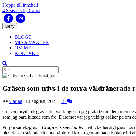
Hoppa till innehåll
4 Seasons by Carna
Facebook
Instagram
Meny
BLOGG
MINA VÄXTER
OM MIG
KONTAKT
Gräsen som trivs i de torra väldränerade 
Av
Carina
|
13 augusti, 2021
|
15
Gräsen, prydnadsgräs – det var längesen jag pratade om dem men de är fo
som jag bara hittade som frö. Däremot var jag väldigt osäker på om de 
Purpurkärleksgräs –
Eragrostis spectabilis
– ett icke härdigt gräs hos
blev de sen stående ett antal vintrar. I kruka genom både blöta och kal