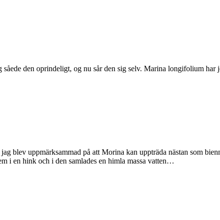
såede den oprindeligt, og nu sår den sig selv. Marina longifolium har je
jag blev uppmärksammad på att Morina kan uppträda nästan som bienn. Så
 dem i en hink och i den samlades en himla massa vatten…