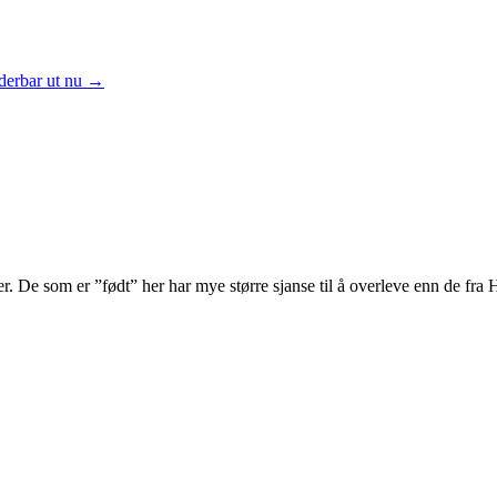
nderbar ut nu →
r. De som er ”født” her har mye større sjanse til å overleve enn de fra 