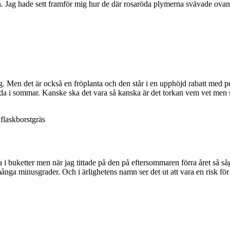
n. Jag hade sett framför mig hur de där rosaröda plymerna svävade ovan b
ig. Men det är också en fröplanta och den står i en upphöjd rabatt med p
öda i sommar. Kanske ska det vara så kanska är det torkan vem vet men s
flaskborstgräs
 i buketter men när jag tittade på den på eftersommaren förra året så såg
ånga minusgrader. Och i ärlighetens namn ser det ut att vara en risk för