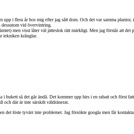
 upp i flera år hos mig efter jag sått dom. Och det var samma plantor, in
 dessutom vid övervintring.
tet) men visst låter väl jätteslok rätt märkligt. Men jag förstår att det p
är tekniken krånglar.
 bukett så det går ändå. Det kommer upp hirs i en rabatt och först fattad
 och där är inte särskilt väldränerat.
men det löste tyvärr inte problemet. Jag försökte googla men får kontak