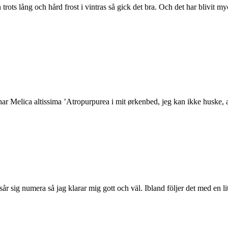
 trots lång och hård frost i vintras så gick det bra. Och det har blivit m
har Melica altissima ’Atropurpurea i mit ørkenbed, jeg kan ikke huske, a
sår sig numera så jag klarar mig gott och väl. Ibland följer det med en l