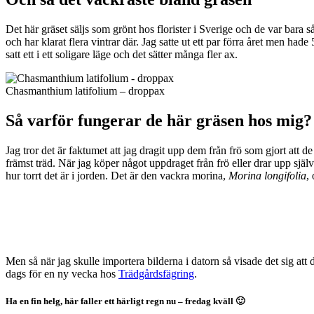
Det här gräset säljs som grönt hos florister i Sverige och de var bara 
och har klarat flera vintrar där. Jag satte ut ett par förra året men hade
satt ett i ett soligare läge och det sätter många fler ax.
Chasmanthium latifolium – droppax
Så varför fungerar de här gräsen hos mig?
Jag tror det är faktumet att jag dragit upp dem från frö som gjort att d
främst träd. När jag köper något uppdraget från frö eller drar upp själ
hur torrt det är i jorden. Det är den vackra morina,
Morina longifolia
,
Men så när jag skulle importera bilderna i datorn så visade det sig a
dags för en ny vecka hos
Trädgårdsfägring
.
Ha en fin helg, här faller ett härligt regn nu – fredag kväll 🙂