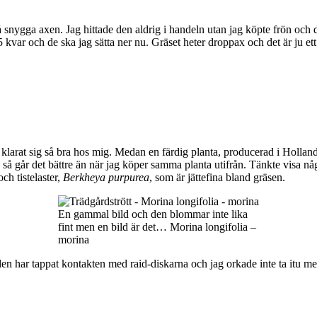
så snygga axen. Jag hittade den aldrig i handeln utan jag köpte frön och
 5 kvar och de ska jag sätta ner nu. Gräset heter droppax och det är ju ett 
e klarat sig så bra hos mig. Medan en färdig planta, producerad i Holland
v så går det bättre än när jag köper samma planta utifrån. Tänkte visa n
 och tistelaster,
Berkheya purpurea
, som är jättefina bland gräsen.
En gammal bild och den blommar inte lika
fint men en bild är det… Morina longifolia –
morina
tt den har tappat kontakten med raid-diskarna och jag orkade inte ta it