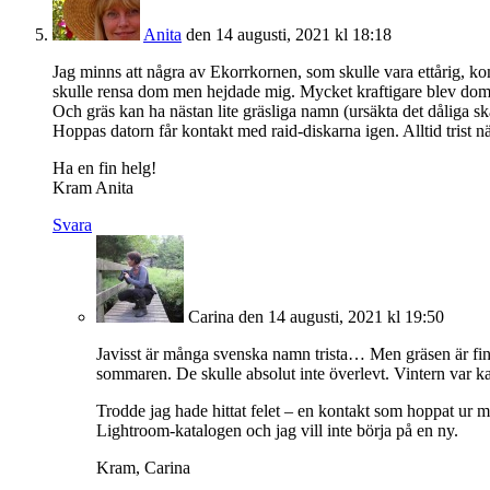
Anita
den 14 augusti, 2021 kl 18:18
Jag minns att några av Ekorrkornen, som skulle vara ettårig, kom
skulle rensa dom men hejdade mig. Mycket kraftigare blev dom
Och gräs kan ha nästan lite gräsliga namn (ursäkta det dåliga skäm
Hoppas datorn får kontakt med raid-diskarna igen. Alltid trist n
Ha en fin helg!
Kram Anita
Svara
Carina
den 14 augusti, 2021 kl 19:50
Javisst är många svenska namn trista… Men gräsen är fina i
sommaren. De skulle absolut inte överlevt. Vintern var kall
Trodde jag hade hittat felet – en kontakt som hoppat ur 
Lightroom-katalogen och jag vill inte börja på en ny.
Kram, Carina