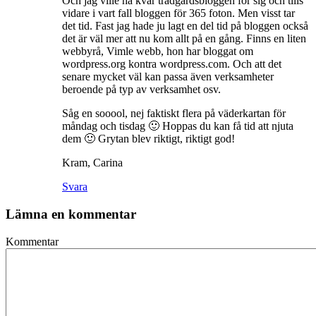
Och jag ville ha kvar trädgårdsbloggen för sig och tills
vidare i vart fall bloggen för 365 foton. Men visst tar
det tid. Fast jag hade ju lagt en del tid på bloggen också
det är väl mer att nu kom allt på en gång. Finns en liten
webbyrå, Vimle webb, hon har bloggat om
wordpress.org kontra wordpress.com. Och att det
senare mycket väl kan passa även verksamheter
beroende på typ av verksamhet osv.
Såg en sooool, nej faktiskt flera på väderkartan för
måndag och tisdag 🙂 Hoppas du kan få tid att njuta
dem 🙂 Grytan blev riktigt, riktigt god!
Kram, Carina
Svara
Lämna en kommentar
Kommentar