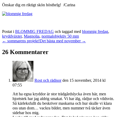
Önskar dig en riktigt skön hösthelg! /Carina
Postat i
BLOMMIG FREDAG
och taggad med
blommig fredag
,
kryddväxter
,
Magnolia
,
normalobjektiv 50 mm
← sommarens projekt!
Det bästa med november →
26 Kommentarer
Rost och rädisor
den 15 november, 2014 kl
07:55
Att ha egna kryddor är stor trädgårdslycka även här, men
hjortstek har jag aldrig smakat. Vi har älg, rådjur och vildsvin.
Så kärleksfullt du beskriver maskarna och hur skulle vi klara
oss utan dom… vackra bilder, men nummer två täcker även
sidebar hos mig.