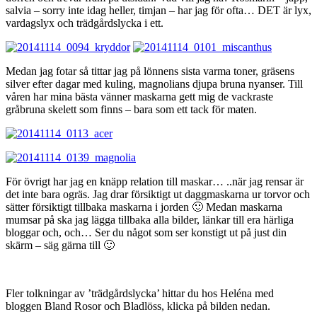
salvia – sorry inte idag heller, timjan – har jag för ofta… DET är lyx,
vardagslyx och trädgårdslycka i ett.
Medan jag fotar så tittar jag på lönnens sista varma toner, gräsens
silver efter dagar med kuling, magnolians djupa bruna nyanser. Till
våren har mina bästa vänner maskarna gett mig de vackraste
gråbruna skelett som finns – bara som ett tack för maten.
För övrigt har jag en knäpp relation till maskar… ..när jag rensar är
det inte bara ogräs. Jag drar försiktigt ut daggmaskarna ur torvor och
sätter försiktigt tillbaka maskarna i jorden 🙂 Medan maskarna
mumsar på ska jag lägga tillbaka alla bilder, länkar till era härliga
bloggar och, och… Ser du något som ser konstigt ut på just din
skärm – säg gärna till 🙂
Fler tolkningar av ’trädgårdslycka’ hittar du hos Heléna med
bloggen Bland Rosor och Bladlöss, klicka på bilden nedan.