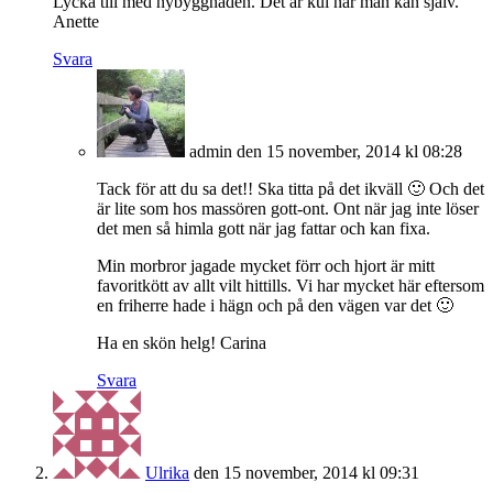
Lycka till med nybyggnaden. Det är kul när man kan själv.
Anette
Svara
admin
den 15 november, 2014 kl 08:28
Tack för att du sa det!! Ska titta på det ikväll 🙂 Och det
är lite som hos massören gott-ont. Ont när jag inte löser
det men så himla gott när jag fattar och kan fixa.
Min morbror jagade mycket förr och hjort är mitt
favoritkött av allt vilt hittills. Vi har mycket här eftersom
en friherre hade i hägn och på den vägen var det 🙂
Ha en skön helg! Carina
Svara
Ulrika
den 15 november, 2014 kl 09:31