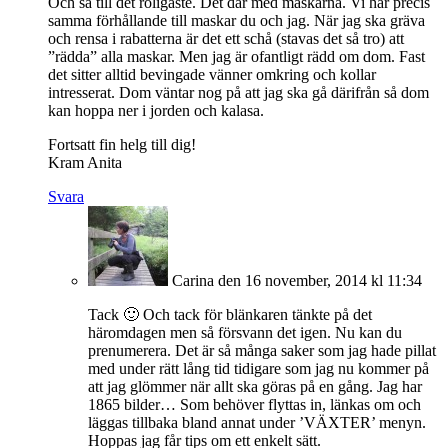
Och så till det roligaste. Det där med maskarna. Vi har precis
samma förhållande till maskar du och jag. När jag ska gräva
och rensa i rabatterna är det ett schå (stavas det så tro) att
”rädda” alla maskar. Men jag är ofantligt rädd om dom. Fast
det sitter alltid bevingade vänner omkring och kollar
intresserat. Dom väntar nog på att jag ska gå därifrån så dom
kan hoppa ner i jorden och kalasa.
Fortsatt fin helg till dig!
Kram Anita
Svara
Carina
den 16 november, 2014 kl 11:34
Tack 🙂 Och tack för blänkaren tänkte på det
häromdagen men så försvann det igen. Nu kan du
prenumerera. Det är så många saker som jag hade pillat
med under rätt lång tid tidigare som jag nu kommer på
att jag glömmer när allt ska göras på en gång. Jag har
1865 bilder… Som behöver flyttas in, länkas om och
läggas tillbaka bland annat under ’VÄXTER’ menyn.
Hoppas jag får tips om ett enkelt sätt.