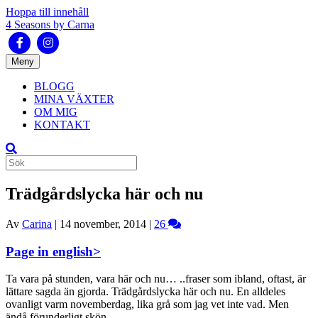
Hoppa till innehåll
4 Seasons by Carna
Facebook
Instagram
Meny
BLOGG
MINA VÄXTER
OM MIG
KONTAKT
Trädgårdslycka här och nu
Av
Carina
|
14 november, 2014
|
26
Page in english>
Ta vara på stunden, vara här och nu… ..fraser som ibland, oftast, är
lättare sagda än gjorda. Trädgårdslycka här och nu. En alldeles
ovanligt varm novemberdag, lika grå som jag vet inte vad. Men
ändå förunderligt skön.