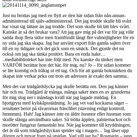
Just nu brottas jag med en flytt av den här sidan från nån-annan-
administrerad till själv-administrerad. Det jag trodde skulle bli svårt
har visat sig lättare än jag trodde. Det som skulle bli lätt blev svårt.
Kanske är så det brukar vara? Att jag gav mig på det var för jag ville
samla ihop flera sidor men framförallt långt fler valmöjligheter för en
ny sida jag ska skapa. Jag har använt export från gamla sajten över
till en ny tidigare och det gick som en smäck. Det gjorde det nu
också om jag ska tänka positivt. Bara en enda hake…
..mediabiblioteket har inte följt med. Nu kanske du tänker men
VARFÖR berättar hon det här, för mig, nu? Jo – för sidan kommer
se lite konstig och tråkig ut ett tag. Och för att gamla bokmärken du
skapat inte verkar peka om trots att adressen är exakt den samma..
Men det var trädgårdslycka jag skulle berätta om. Den jag känner
här och nu. Trädgård är många, många saker men en av grunderna
för mig slog ner i måndags kväll när jag lagade middag. En
hjortgryta med kylskåpsstädning. Jo jag vet vad kockarna säger –
resultatet beror på råvarornas fräschhet (stavning enligt kontroll,
hmmmm). Hah! Jag känner inte en äldre husmor eller husman som
skulle slänga användbara saker. Så trötta äpplen, palsternackor och
morötter fungerar fantastiskt bra. När jag kommer till kryddningen,
det är då som trädgårdslyckan sprider sig i magen… Jag låser upp
dörren och trevar fram på utsidan. Vad vill jag ha? Rosmarin – japp,