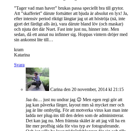
”Tager vad man haver” brukas passa speciellt bra till grytor.
Att ”skafferiet” därute fortsätter att bjuda är absolut en lyx! Ja,
efter intensiv period riktigt längtar jag ut att höströja (nä, inte
gjort det färdigt alls än), vara därute bland löv (och maskar)
och njuta det där Nuet. Fast inte just nu, hinner inte. Men
sedan, då ett annat nu infinner sig. Hoppas vintern dröjer med
sin ankomst lite till…
kram
Katarina
Svara
Carina
den 20 november, 2014 kl 21:15
Jaa du… just nu undrar jag 😉 Men egen regi gör att
jag kan påverka färger, layout mm så mycket mer och
jag är lite ombytlig. För att motverka virus kan man inte
ladda ner plug-ins till den delen som de administrerar.
Det kan jag nu. Men främsta skälet är att jag vill ha en
lite mer proffsig sida för viss typ av fotograferande.