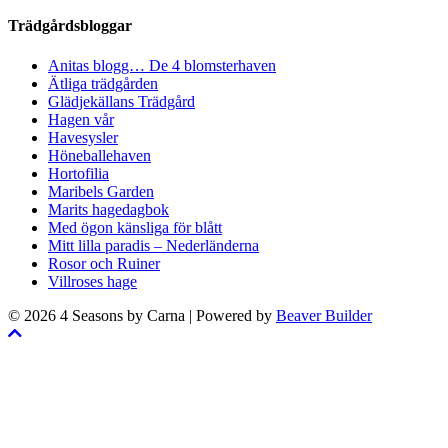
Trädgårdsbloggar
Anitas blogg… De 4 blomsterhaven
Ätliga trädgården
Glädjekällans Trädgård
Hagen vår
Havesysler
Höneballehaven
Hortofilia
Maribels Garden
Marits hagedagbok
Med ögon känsliga för blått
Mitt lilla paradis – Nederländerna
Rosor och Ruiner
Villroses hage
© 2026 4 Seasons by Carna
|
Powered by
Beaver Builder
Skrolla
till
toppen