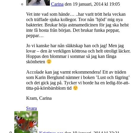
Carina
den 19 januari, 2014 kl 19:05
Vet inte vad som hände… ..har varit trött hela veckan
och träffade sjuka kollegor. Tror nån ’bjöd’ mig nya
bakterier. Brukar höja astmamedicinen för jag ska helst
inte få hosta från början. Det brukar funka peppar,
peppar…
Jo vi kanske har nån släktskap han och jag! Men jag
lovar – den är verkligen köttrosa och helt otroligt läcker.
Hoppas den blommar i sommar så jag kan fånga
skönheten
Accolade kan jag varmt rekommendera! Ett av träden
som Karin Berglund nämner i boken ’Lust och fägring’
och det gick jag på. Tycker vi borde ha en ledig-för-att-
titta-på-körsbärsblom tid
Kram, Carina
Svara