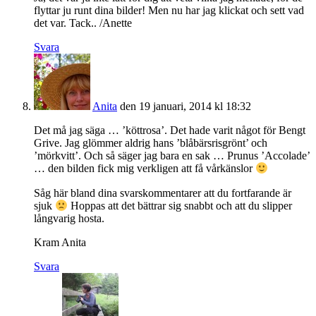
flyttar ju runt dina bilder! Men nu har jag klickat och sett vad
det var. Tack.. /Anette
Svara
Anita
den 19 januari, 2014 kl 18:32
Det må jag säga … ’köttrosa’. Det hade varit något för Bengt
Grive. Jag glömmer aldrig hans ’blåbärsrisgrönt’ och
’mörkvitt’. Och så säger jag bara en sak … Prunus ’Accolade’
… den bilden fick mig verkligen att få vårkänslor
Såg här bland dina svarskommentarer att du fortfarande är
sjuk
Hoppas att det bättrar sig snabbt och att du slipper
långvarig hosta.
Kram Anita
Svara