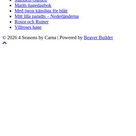
Marits hagedagbok
Med ögon känsliga för blått
Mitt lilla paradis – Nederländerna
Rosor och Ruiner
Villroses hage
© 2026 4 Seasons by Carna
|
Powered by
Beaver Builder
Skrolla
till
toppen