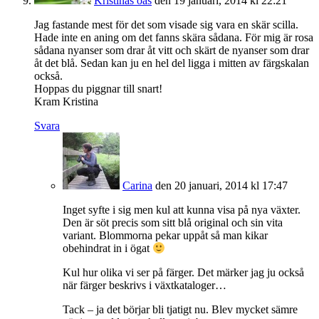
Kristinas oas
den 19 januari, 2014 kl 22:21
Jag fastande mest för det som visade sig vara en skär scilla.
Hade inte en aning om det fanns skära sådana. För mig är rosa
sådana nyanser som drar åt vitt och skärt de nyanser som drar
åt det blå. Sedan kan ju en hel del ligga i mitten av färgskalan
också.
Hoppas du piggnar till snart!
Kram Kristina
Svara
Carina
den 20 januari, 2014 kl 17:47
Inget syfte i sig men kul att kunna visa på nya växter.
Den är söt precis som sitt blå original och sin vita
variant. Blommorna pekar uppåt så man kikar
obehindrat in i ögat
Kul hur olika vi ser på färger. Det märker jag ju också
när färger beskrivs i växtkataloger…
Tack – ja det börjar bli tjatigt nu. Blev mycket sämre