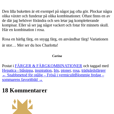
Den lilla buketten är ett exempel på något jag ofta gör. Plockar några
olika växter och funderar på olika kombinationer. Oftast finns en av
de där jag behöver förändra och sen letar jag kompletterande
kompisar. Eller så ser jag något vackert och fotar för minnets skull.
Här en kombination i rosa.
Rosa en härlig färg, en snygg färg, en användbar färg! Variationen
är stor… Mer ser du hos Charlotta!
Carina
Postat i
FÄRGER & FÄRGKOMBINATIONER
och taggad med
Hepatica - blåsippa
,
inspiration
,
Iris
,
pioner
,
rosa
,
trädgårdsfärger
← Snabbmetod för otålig – Fröså i vermiculit
Blommig fredag –
sommarens favoritbild →
18 Kommentarer