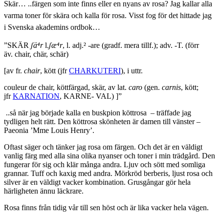
Skär… ..färgen som inte finns eller en nyans av rosa? Jag kallar alla
varma toner för skära och kalla för rosa. Visst fog för det hittade jag
i Svenska akademins ordbok…
”SKÄR
ʃä⁴r
l.
ʃæ⁴r
, l.
adj.² -are (gradf. mera tillf.); adv. -T. (förr
äv. chair, chär, schär)
[av fr.
chair
, kött (jfr
CHARKUTERI
), i uttr.
couleur de chair, köttfärgad, skär, av lat.
caro
(gen.
carnis
, kött;
jfr
KARNATION
, KARNE- VAL) ]”
..så när jag började kalla en buskpion köttrosa – träffade jag
tydligen helt rätt. Den köttrosa skönheten är damen till vänster –
Paeonia ’Mme Louis Henry’.
Oftast säger och tänker jag rosa om färgen. Och det är en väldigt
vanlig färg med alla sina olika nyanser och toner i min trädgård. Den
fungerar för sig och klär många andra. Ljuv och sött med somliga
grannar. Tuff och kaxig med andra. Mörkröd berberis, ljust rosa och
silver är en väldigt vacker kombination. Grusgångar gör hela
härligheten ännu läckrare.
Rosa finns från tidig vår till sen höst och är lika vacker hela vägen.