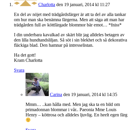
Charlotta
den 19 januari, 2014 kl 11:27
En del av nöjet med trädgårdsfärger är att ta del av alla tankar
om hur man ska benämna färgerna. Men att säga att man har
trädgården full av köttfärgade blommor bär emot… *fniss*
I din underbara kavalkad av skärt blir jag alldeles betagen av
den lilla hundtandsliljan. Så söt i sin blekhet och så dekorativa
fläckiga blad. Den hamnar på intresselistan.
Ha det gott!
Kram Charlotta
Svara
Carina
den 19 januari, 2014 kl 14:35
Mmm… ..kan hålla med. Men jag ska ta en bild om
primadonnan blommar i vår.. Paeonia Mme Louis
Henry – köttrosa och alldeles ljuvlig. En heelt egen färg
Svara