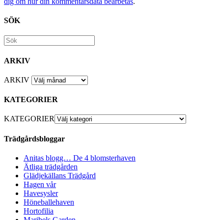
dig om hur din kommentarsdata bearbetas
.
SÖK
ARKIV
ARKIV
KATEGORIER
KATEGORIER
Trädgårdsbloggar
Anitas blogg… De 4 blomsterhaven
Ätliga trädgården
Glädjekällans Trädgård
Hagen vår
Havesysler
Höneballehaven
Hortofilia
Maribels Garden