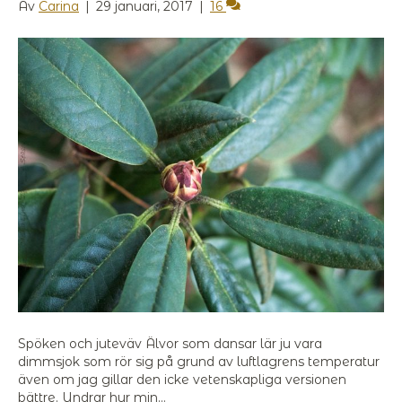
Av
Carina
|
29 januari, 2017
|
16
Spöken och juteväv Älvor som dansar lär ju vara
dimmsjok som rör sig på grund av luftlagrens temperatur
även om jag gillar den icke vetenskapliga versionen
bättre. Undrar hur min…