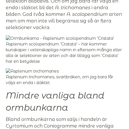
selektion bildbevis. Och om jag bara får välja en
enda i släktet bli det
A. trichomanes
i andra
bilden. God tvåa kommer
A. scolopendrium
arten
men om man inte vill begränsa sig så är flera
selektioner vackra.
Asplenium scolopendrium ’Cristata’ – här kommer
kunskaper i vetenskapliga namn in eftersom många eller
alla är selektioner av arten och där tillägg som ’Cristata’
har en betydelse
Asplenium trichomanes, svartbräken, om jag bara får
välja en enda i släktet
Mindre vanliga bland
ormbunkarna
Bland ormbunkarna som säljs i handeln är
Cyrtomium och Coniogramme mindre vanliga