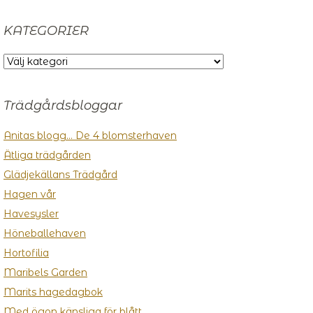
KATEGORIER
KATEGORIER
Trädgårdsbloggar
Anitas blogg… De 4 blomsterhaven
Ätliga trädgården
Glädjekällans Trädgård
Hagen vår
Havesysler
Höneballehaven
Hortofilia
Maribels Garden
Marits hagedagbok
Med ögon känsliga för blått