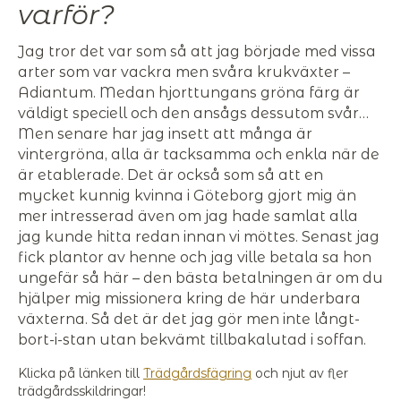
varför?
Jag tror det var som så att jag började med vissa
arter som var vackra men svåra krukväxter –
Adiantum. Medan hjorttungans gröna färg är
väldigt speciell och den ansågs dessutom svår…
Men senare har jag insett att många är
vintergröna, alla är tacksamma och enkla när de
är etablerade. Det är också som så att en
mycket kunnig kvinna i Göteborg gjort mig än
mer intresserad även om jag hade samlat alla
jag kunde hitta redan innan vi möttes. Senast jag
fick plantor av henne och jag ville betala sa hon
ungefär så här – den bästa betalningen är om du
hjälper mig missionera kring de här underbara
växterna. Så det är det jag gör men inte långt-
bort-i-stan utan bekvämt tillbakalutad i soffan.
Klicka på länken till
Trädgårdsfägring
och njut av fler
trädgårdsskildringar!