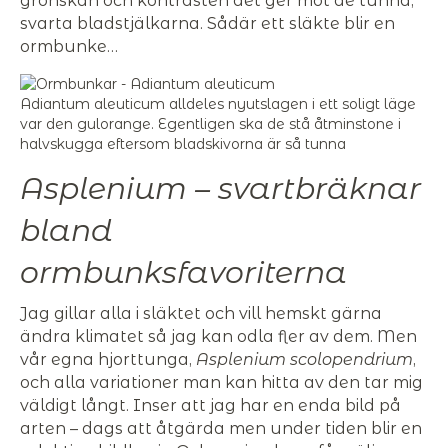
grönskan och kontrasten det ger mot de tunna,
svarta bladstjälkarna. Sådär ett släkte blir en
ormbunke…
Adiantum aleuticum alldeles nyutslagen i ett soligt läge
var den gulorange. Egentligen ska de stå åtminstone i
halvskugga eftersom bladskivorna är så tunna
Asplenium – svartbräknar
bland
ormbunksfavoriterna
Jag gillar alla i släktet och vill hemskt gärna
ändra klimatet så jag kan odla fler av dem. Men
vår egna hjorttunga,
Asplenium scolopendrium
,
och alla variationer man kan hitta av den tar mig
väldigt långt. Inser att jag har en enda bild på
arten – dags att åtgärda men under tiden blir en