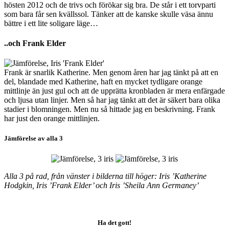
hösten 2012 och de trivs och förökar sig bra. De står i ett torvparti
som bara får sen kvällssol. Tänker att de kanske skulle väsa ännu
bättre i ett lite soligare läge…
..och Frank Elder
Frank är snarlik Katherine. Men genom åren har jag tänkt på att en
del, blandade med Katherine, haft en mycket tydligare orange
mittlinje än just gul och att de upprätta kronbladen är mera enfärgade
och ljusa utan linjer. Men så har jag tänkt att det är säkert bara olika
stadier i blomningen. Men nu så hittade jag en beskrivning. Frank
har just den orange mittlinjen.
Jämförelse av alla 3
Alla 3 på rad, från vänster i bilderna till höger: Iris ’Katherine
Hodgkin, Iris ’Frank Elder’ och Iris ’Sheila Ann Germaney’
Ha det gott!