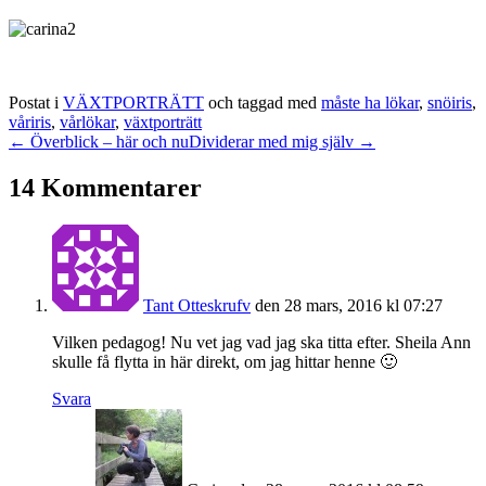
Postat i
VÄXTPORTRÄTT
och taggad med
måste ha lökar
,
snöiris
,
våriris
,
vårlökar
,
växtporträtt
← Överblick – här och nu
Dividerar med mig själv →
14 Kommentarer
Tant Otteskrufv
den 28 mars, 2016 kl 07:27
Vilken pedagog! Nu vet jag vad jag ska titta efter. Sheila Ann
skulle få flytta in här direkt, om jag hittar henne 🙂
Svara