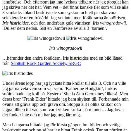
jämförelse. Och eftersom jag inte lyckats tidigare när jag googlat kan
jag skriva ner det här. Vem vet – det finns kanske fler som vill se alla
3 samlade. Ibland beskrivs de som syskon och ett par ska vara
selekterade ur en frösådd. Jag vet inte, men föräldrarna är snöirisen,
Iris histrioides
, och den underbart gula våririsen,
Iris winogradowii
.
Du ser dem nedan. Sist en Jämförelse av alla 3 ’barnen’.
Iris winogradowii
…härunder den andra föräldern, Iris histrioides med en bild lånad
från
Scottish Rock Garden Society, SRGC
Under årens lopp har jag lyckats hitta knölar till alla 3. Och nu ville
jag gärna veta vem som var vem. ’Katherine Hodgkin’, turkos
snöiris hade jag koll på. Systern ’Sheila Ann Germaney’ likaså. Men
deras bror ’Frank Elder’ hittade jag bara skylten till. Förbannade min
ovana att gräva upp och gräva om. Stoppa allt i olika krukor och
lägga tilliten till vad som var i vilken kruka på minnet… Jag lovar
det funkar inte och nu har jag nog lärt mig.
Men i dagarna hittade jag för första gången bra bilder och vettiga
beskrivningar och nu så har jag hittat Frank också. Tur att nörden är