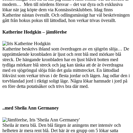
modern… Men till nördens försvar – det var dyra och exklusiva
lökar när jag köpte dem via Konnässörsklubben. Idag finns
Katherine nästan överallt. Och odlingsmässigt har väl beskrivningen
gått från hokus pokus till lättodlad, hon verkar trivas överallt.
Katherine Hodgkin – jämförelse
Katherine beskrivs ibland som överdragen av en sjögrön slöja… De
upprättstående kronbladen är ljust och rent blå med mörkare blå
streck. De hängande kronbladen har en ljust blåvit botten med
tydliga mörkare blå streck och jag kan tänka att de är överdragna
med en sjögröngul slöja från det gula mittstrecket. En lättodlad
lökväxt som verkar trivas i de flesta jordar och lägen. Jag odlar den i
torvblandad jord i riktigt soligt läge. Några lökar hamnade i jord på
en före detta potatisåker och trivs bra där med.
..med Sheila Ann Germaney
Sheila är mera blå. Den blå färgen är aningens mer intensiv och
helheten är mera rent blå. Det här är en grupp om 5 lökar satta