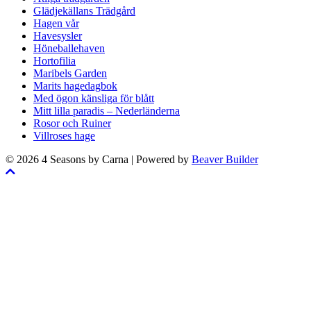
Glädjekällans Trädgård
Hagen vår
Havesysler
Höneballehaven
Hortofilia
Maribels Garden
Marits hagedagbok
Med ögon känsliga för blått
Mitt lilla paradis – Nederländerna
Rosor och Ruiner
Villroses hage
© 2026 4 Seasons by Carna
|
Powered by
Beaver Builder
Skrolla
till
toppen