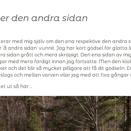
ler den andra sidan
iderar med mig själv om den ena respektive den andra 
ar ’å andra sidan’ vunnit. Jag har kört gödsel för glatta l
a sidan grått och mera skräpigt. Den ena sidan av mig 
ngar med mera färdigt innan jag fortsatte. Men den kl
 och det blir så mycket pilligare att få dit gödseln. En
ogs och mellan varven vilar jag med att fixa gångar 
det ut så här…