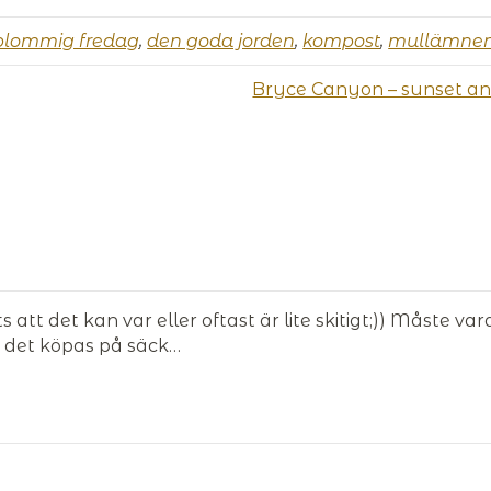
blommig fredag
,
den goda jorden
,
kompost
,
mullämne
Bryce Canyon – sunset an
 att det kan var eller oftast är lite skitigt;)) Måste va
r det köpas på säck…