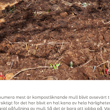
 numera mest är kompostliknande mull blivit avsevärt 
tigt för det har blivit en hal kana av hela härligheten.
rejäl påfyllning av mull. Så det är bara att jobba på. V