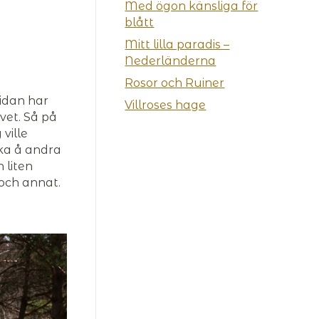
Med ögon känsliga för
blått
Mitt lilla paradis –
Nederländerna
Rosor och Ruiner
sidan har
Villroses hage
ivet. Så på
ville
oka å andra
 liten
och annat.