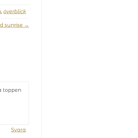
n
,
överblick
d sunrise →
ra toppen
Svara