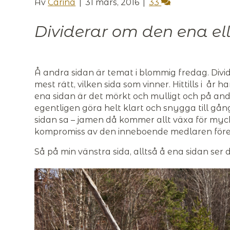
Av
Carina
|
31 mars, 2016
|
33
Dividerar om den ena el
Å andra sidan är temat i blommig fredag. Div
mest rätt, vilken sida som vinner. Hittills i år h
ena sidan är det mörkt och mulligt och på andr
egentligen göra helt klart och snygga till gå
sidan sa – jamen då kommer allt växa för mycket
kompromiss av den inneboende medlaren föresl
Så på min vänstra sida, alltså å ena sidan ser 