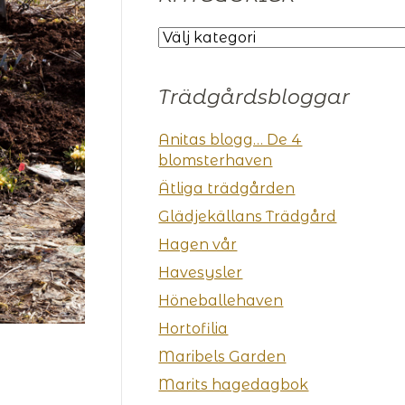
KATEGORIER
Trädgårdsbloggar
Anitas blogg… De 4
blomsterhaven
Ätliga trädgården
Glädjekällans Trädgård
Hagen vår
Havesysler
Höneballehaven
Hortofilia
Maribels Garden
Marits hagedagbok