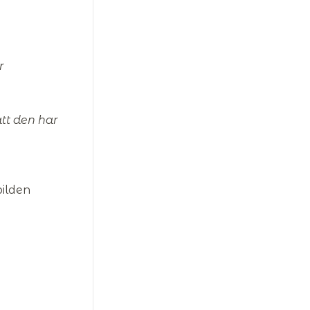
r
att den har
bilden