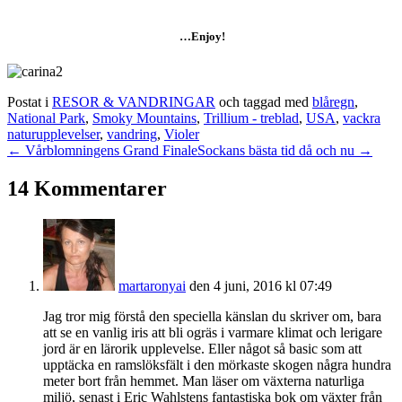
…Enjoy!
Postat i
RESOR & VANDRINGAR
och taggad med
blåregn
,
National Park
,
Smoky Mountains
,
Trillium - treblad
,
USA
,
vackra
naturupplevelser
,
vandring
,
Violer
← Vårblomningens Grand Finale
Sockans bästa tid då och nu →
14 Kommentarer
martaronyai
den 4 juni, 2016 kl 07:49
Jag tror mig förstå den speciella känslan du skriver om, bara
att se en vanlig iris att bli ogräs i varmare klimat och lerigare
jord är en lärorik upplevelse. Eller något så basic som att
upptäcka en ramslöksfält i den mörkaste skogen några hundra
meter bort från hemmet. Man läser om växterna naturliga
miljö, senast i Eric Wahlstens fantastiska bok om växter från