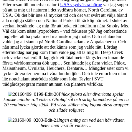
Efter resan till underbar natur i
USAs sydvästra hörne
var jag sugen
på att ta mig ut i naturen i det sydöstra hörnet, North Carolina, av
USA. Ok det blir inte så mycket tid och det var svårt att välja bland
alla möjliga ställen och National Parks i tillräcklig närhet. I slutet av
veckan bestämde jag mig för att boka ett hotellrum nära Smoky Mts.
Väl där kom nästa lyxproblem – vad fokusera på? Jag ombestämde
mig efter att ha pratat med människor jag mötte. Och i slutändan
valde jag att stanna på North Carolina sidan av Appalacherna. Och
nån smal lycka gjorde att det känns som jag valde rätt. Lördag
eftermiddag när jag kom fram valde jag att ta mig till Deep Creek
och vackra vattenfall. Jag gick ett fåtal meter längs leden innan de
första vårblommorna dök upp… Sen hittade jag flera violer, Phlox,
Maiantheum, Uvularia, Heuchera, Dentaria… Mängder arter som vi
tycker är exoter hemma i våra lundmiljöer. Och inte en och en utan
lite nonchalant utströdda sådär som John Taylor i SVT
trädgårdsprogram menar att man ska plantera vårlökar.
Phlox pilosa eller divaricata spelar
kanske mindre roll vilken. Otroligt söt och sirlig blomklase på en ca
20 centimeter hög stjälk. På vissa ställen stog lagom glesa grupper
och silade solljuset
Ingen aning om vad den här växten
heter men visst är vacker…