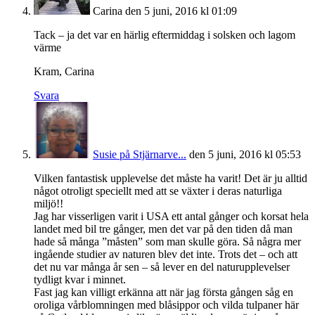
Carina
den 5 juni, 2016 kl 01:09
Tack – ja det var en härlig eftermiddag i solsken och lagom
värme
Kram, Carina
Svara
Susie på Stjärnarve...
den 5 juni, 2016 kl 05:53
Vilken fantastisk upplevelse det måste ha varit! Det är ju alltid
något otroligt speciellt med att se växter i deras naturliga
miljö!!
Jag har visserligen varit i USA ett antal gånger och korsat hela
landet med bil tre gånger, men det var på den tiden då man
hade så många ”måsten” som man skulle göra. Så några mer
ingående studier av naturen blev det inte. Trots det – och att
det nu var många år sen – så lever en del naturupplevelser
tydligt kvar i minnet.
Fast jag kan villigt erkänna att när jag första gången såg en
oroliga vårblomningen med blåsippor och vilda tulpaner här