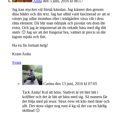
Anita
den 5 juni, 2016 kl 06:17
Jag kan mycket väl förstå känslan. Jag känner den genom
dina bilder och din text. Jag har alltid varit fascinerad av att se
växter jag odlar inomhus eller i trädgården växa vilt i dess
rätta element. Då blir man ödmjuk och pysslar om dom lite
extra. Och jag är imponerad att du orkade bära med dig ditt
stativ 🙂 Jag ser att det fungerar bra, vattnet är precis så där
lagom mjukt och fint.
Ha en fin fortsatt helg!
Kram Anita
Svara
Carina
den 13 juni, 2016 kl 07:05
Tack Anita! Kul att höra. Stativet är ett litet lätt i
kolfiber och det är lätt att bära med sig. Så numera får
det följa med på resor. Strax över ett kilo med fäste och
allt. Det stora väger nog runt 4 kg så det var en härlig
skillnad 🙂