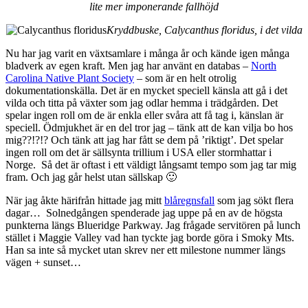
lite mer imponerande fallhöjd
Kryddbuske, Calycanthus floridus, i det vilda
Nu har jag varit en växtsamlare i många år och kände igen många
bladverk av egen kraft. Men jag har använt en databas –
North
Carolina Native Plant Society
– som är en helt otrolig
dokumentationskälla. Det är en mycket speciell känsla att gå i det
vilda och titta på växter som jag odlar hemma i trädgården. Det
spelar ingen roll om de är enkla eller svåra att få tag i, känslan är
speciell. Ödmjukhet är en del tror jag – tänk att de kan vilja bo hos
mig??!?!? Och tänk att jag har fått se dem på ’riktigt’. Det spelar
ingen roll om det är sällsynta trillium i USA eller stormhattar i
Norge. Så det är oftast i ett väldigt långsamt tempo som jag tar mig
fram. Och jag går helst utan sällskap 🙂
När jag åkte härifrån hittade jag mitt
blåregnsfall
som jag sökt flera
dagar… Solnedgången spenderade jag uppe på en av de högsta
punkterna längs Blueridge Parkway. Jag frågade servitören på lunch
stället i Maggie Valley vad han tyckte jag borde göra i Smoky Mts.
Han sa inte så mycket utan skrev ner ett milestone nummer längs
vägen + sunset…