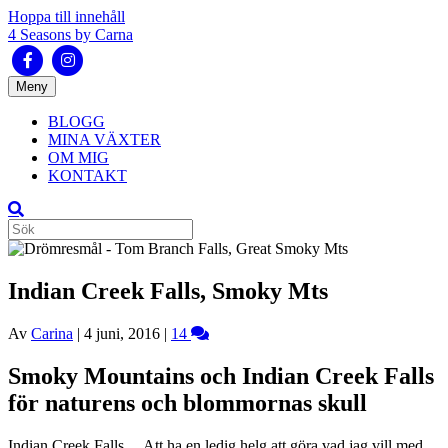
Hoppa till innehåll
4 Seasons by Carna
Facebook
Instagram
Meny
BLOGG
MINA VÄXTER
OM MIG
KONTAKT
Indian Creek Falls, Smoky Mts
Av
Carina
|
4 juni, 2016
|
14
Smoky Mountains och Indian Creek Falls
för naturens och blommornas skull
Indian Creek Falls… Att ha en ledig helg att göra vad jag vill med.