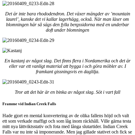
Det är inte bara rhododendron. Det växer mängder av ’mountain
laurel’, kanske det vi kallar lagerhägg, också. När man läser om
blomningen här så sägs den fylla bergssidorna med en underbar
doft under blomningen
En kastanj av något slag. Det finns flera i Nordamerika och det är
eller var ett vanligt material att bygga i och göra möbler av. I
framkant gissningsvis en daglilja.
Tror att det här är en binka av något slag. Söt i vart fall
Framme vid Indian Creek Falls
Hade gjort en mental konvertering av de olika fallens höjd och valt
ett som verkade maffigt och som låg inom räckhåll. Ville gärna testa
mitt nya lättviktsstativ och fota med långa slutartider. Indian Creek
Falls var nu inte så imponerande. Men jag gillade stativet och fick se