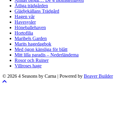
Anitas blogg… De 4 blomsterhaven
Ätliga trädgården
Glädjekällans Trädgård
Hagen vår
Havesysler
Höneballehaven
Hortofilia
Maribels Garden
Marits hagedagbok
Med ögon känsliga för blått
Mitt lilla paradis – Nederländerna
Rosor och Ruiner
Villroses hage
© 2026 4 Seasons by Carna
|
Powered by
Beaver Builder
Skrolla
till
toppen