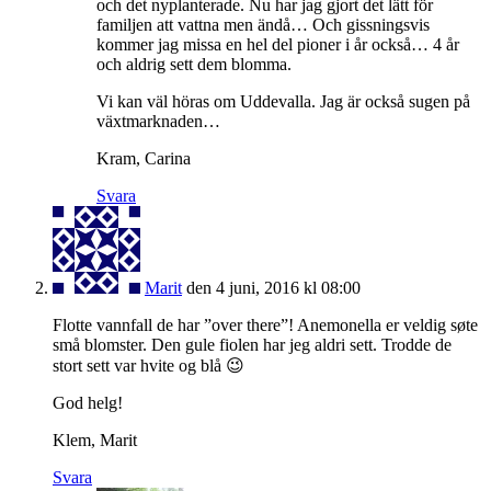
och det nyplanterade. Nu har jag gjort det lätt för
familjen att vattna men ändå… Och gissningsvis
kommer jag missa en hel del pioner i år också… 4 år
och aldrig sett dem blomma.
Vi kan väl höras om Uddevalla. Jag är också sugen på
växtmarknaden…
Kram, Carina
Svara
Marit
den 4 juni, 2016 kl 08:00
Flotte vannfall de har ”over there”! Anemonella er veldig søte
små blomster. Den gule fiolen har jeg aldri sett. Trodde de
stort sett var hvite og blå 😉
God helg!
Klem, Marit
Svara