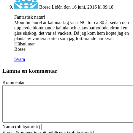
Bosse Lidén
den 16 juni, 2016 kl 09:18
Fantastisk natur!
Mountin laurel är kalmia. Jag var i NC för ca 30 år sedan och
upplevde blommande kalmia och catawbarhododendron i en
gles ekskog, det var så vackert. Då jag kom hem köpte jag en
planta av vardera sorten som jag fortfarande har kvar.
Hälsningar
Bosse
Svara
Lämna en kommentar
Kommentar
Namn (obligatorisk)
E-post (kommer inte att publiceras) (obligatorisk)