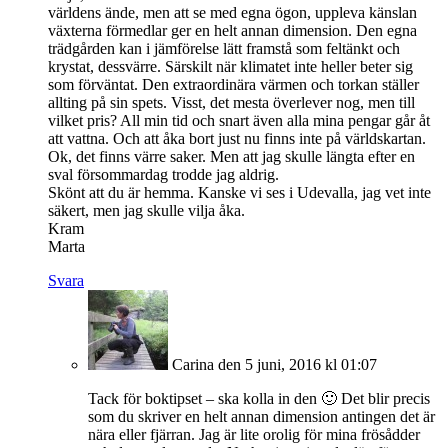
världens ände, men att se med egna ögon, uppleva känslan
växterna förmedlar ger en helt annan dimension. Den egna
trädgården kan i jämförelse lätt framstå som feltänkt och
krystat, dessvärre. Särskilt när klimatet inte heller beter sig
som förväntat. Den extraordinära värmen och torkan ställer
allting på sin spets. Visst, det mesta överlever nog, men till
vilket pris? All min tid och snart även alla mina pengar går åt
att vattna. Och att åka bort just nu finns inte på världskartan.
Ok, det finns värre saker. Men att jag skulle längta efter en
sval försommardag trodde jag aldrig.
Skönt att du är hemma. Kanske vi ses i Udevalla, jag vet inte
säkert, men jag skulle vilja åka.
Kram
Marta
Svara
Carina
den 5 juni, 2016 kl 01:07
Tack för boktipset – ska kolla in den 🙂 Det blir precis
som du skriver en helt annan dimension antingen det är
nära eller fjärran. Jag är lite orolig för mina frösådder