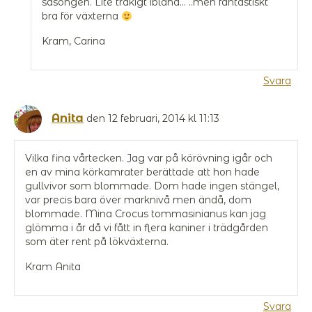
säsongen. Lite tråkigt ibland… ..men fantastiskt
bra för växterna
Kram, Carina
Svara
Anita
den 12 februari, 2014 kl 11:13
Vilka fina vårtecken. Jag var på körövning igår och
en av mina körkamrater berättade att hon hade
gullvivor som blommade. Dom hade ingen stängel,
var precis bara över marknivå men ändå, dom
blommade. Mina Crocus tommasinianus kan jag
glömma i år då vi fått in flera kaniner i trädgården
som äter rent på lökväxterna.
Kram Anita
Svara