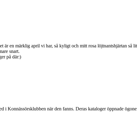
r en märklig april vi har, så kyligt och mitt rosa löjtnantshjärtan så lit
mare snart.
er på där:)
d i Konnässörsklubben när den fanns. Deras kataloger öppnade ögonen fö