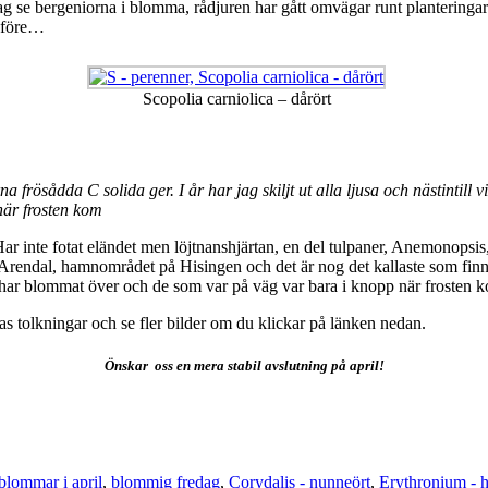
jag se bergeniorna i blomma, rådjuren har gått omvägar runt planteringa
r före…
Scopolia carniolica – dårört
a frösådda C solida ger. I år har jag skiljt ut alla ljusa och nästintil
när frosten kom
ar inte fotat eländet men löjtnanshjärtan, en del tulpaner, Anemonopsis
e i Arendal, hamnområdet på Hisingen och det är nog det kallaste som finns
ar blommat över och de som var på väg var bara i knopp när frosten k
 tolkningar och se fler bilder om du klickar på länken nedan.
Önskar oss en mera stabil avslutning på april!
blommar i april
,
blommig fredag
,
Corydalis - nunneört
,
Erythronium - 