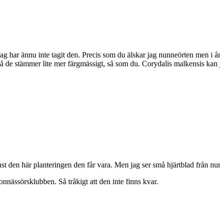
 har ännu inte tagit den. Precis som du älskar jag nunneörten men i år h
så de stämmer lite mer färgmässigt, så som du. Corydalis malkensis kan j
e just den här planteringen den får vara. Men jag ser små hjärtblad från
nnässörsklubben. Så tråkigt att den inte finns kvar.