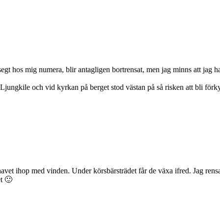
t hos mig numera, blir antagligen bortrensat, men jag minns att jag har 
 Ljungkile och vid kyrkan på berget stod västan på så risken att bli förk
 havet ihop med vinden. Under körsbärsträdet får de växa ifred. Jag rens
et 🙂