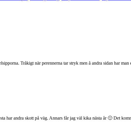
velsipporna. Tråkigt när perennerna tar stryk men å andra sidan har man
mesta har andra skott på väg. Annars får jag väl kika nästa år 🙂 Det k