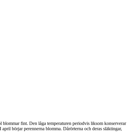
knöl blommar fint. Den låga temperaturen periodvis liksom konserverar
I april börjar perennerna blomma. Dårörterna och deras släktingar,