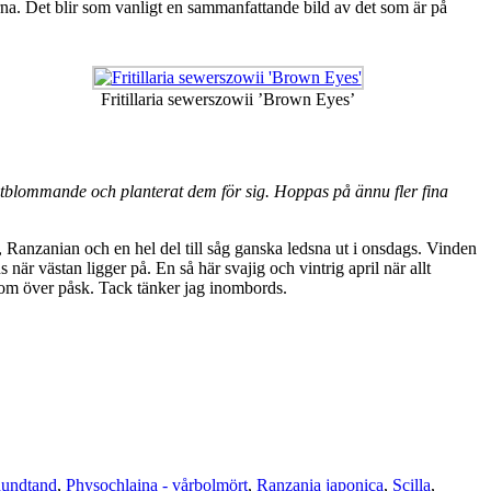
rna. Det blir som vanligt en sammanfattande bild av det som är på
Fritillaria sewerszowii ’Brown Eyes’
l vitblommande och planterat dem för sig. Hoppas på ännu fler fina
, Ranzanian och en hel del till såg ganska ledsna ut i onsdags. Vinden
 när västan ligger på. En så här svajig och vintrig april när allt
om över påsk. Tack tänker jag inombords.
hundtand
,
Physochlaina - vårbolmört
,
Ranzania japonica
,
Scilla
,