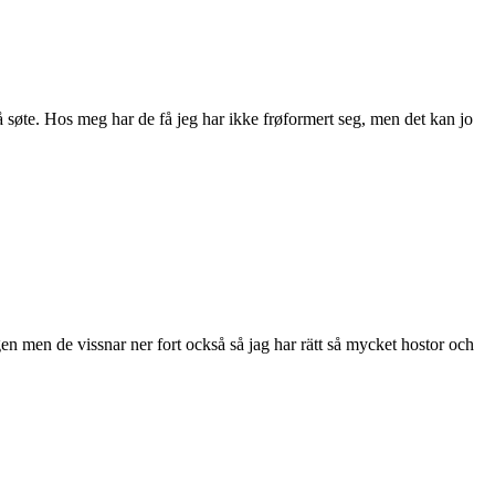
o så søte. Hos meg har de få jeg har ikke frøformert seg, men det kan jo
n men de vissnar ner fort också så jag har rätt så mycket hostor och