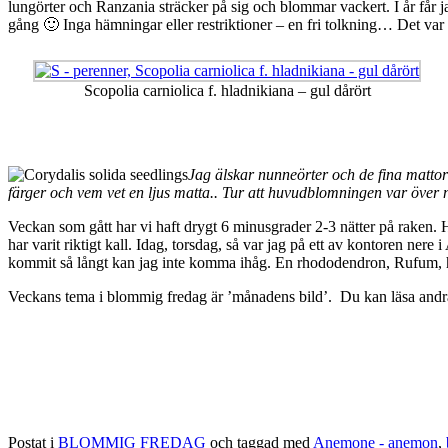
lungörter och Ranzania sträcker på sig och blommar vackert. I år får 
gång 🙂 Inga hämningar eller restriktioner – en fri tolkning… Det va
Scopolia carniolica f. hladnikiana – gul dårört
Jag älskar nunneörter och de fina mattorn
färger och vem vet en ljus matta.. Tur att huvudblomningen var över 
Veckan som gått har vi haft drygt 6 minusgrader 2-3 nätter på raken. H
har varit riktigt kall. Idag, torsdag, så var jag på ett av kontoren ner
kommit så långt kan jag inte komma ihåg. En rhododendron, Rufum, h
Veckans tema i blommig fredag är ’månadens bild’. Du kan läsa andras
Postat i
BLOMMIG FREDAG
och taggad med
Anemone - anemon
,