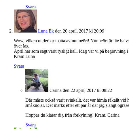
Svara
Luna Ek
den 20 april, 2017 kl 20:09
Wow, vilken underbar matta av nunneört! Nunneört är lite halvseg
över lag.
April har som sagt varit rysligt kall. Idag var vi på begravning i
Kram Luna
Svara
Carina
den 22 april, 2017 kl 08:22
Där måste också varit svinkallt, det var himla råkallt vid
småknölar. Det märks efter ett par år där jag slängt ogräs
Hoppas du klarar dig från förkylning! Kram, Carina
Svara