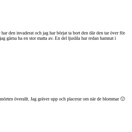
ar den invaderat och jag har börjat ta bort den där den tar över för
ag gärna ha en stor matta av. En del ljuslila har redan hamnat i
 nunnörten överallt. Jag gräver upp och placerar om när de blommar 🙂