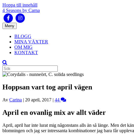
Hoppa till innehåll
4 Seasons by Carna
Facebook
Instagram
Meny
BLOGG
MINA VÄXTER
OM MIG
KONTAKT
Hoppsan vart tog april vägen
Av
Carina
|
20 april, 2017
|
44
April en ovanlig mix av allt väder
April, april har inte lurat mig någonstans alls än så länge. Men det k
blomningen och jag ser intressanta kombinationer jag bara får uppleva