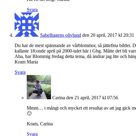
Svara
Sabelhagens olivlund
den 20 april, 2017 kl 20:31
Du har de mest spännande av vårblommor, så jättefina bilder. Det ä
kallaste 18:onde april på 2000-talet här i Gbg. Måtte det bli var
Aha, har Blommig fredag detta tema, då ändrar jag lite och häng
Kram Maria
Svara
Carina
den 21 april, 2017 kl 07:56
Mmm… i mångt och mycket ett resultat av att jag gick me
🙂
Kram, Carina
Svara