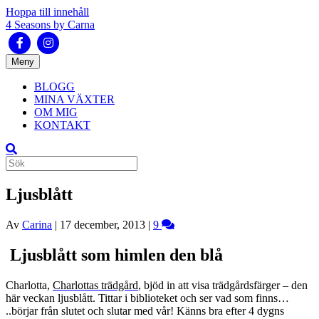
Hoppa till innehåll
4 Seasons by Carna
Facebook
Instagram
Meny
BLOGG
MINA VÄXTER
OM MIG
KONTAKT
Ljusblått
Av
Carina
|
17 december, 2013
|
9
Ljusblått som himlen den blå
Charlotta,
Charlottas trädgård
,
bjöd in att visa trädgårdsfärger – den
här veckan ljusblått. Tittar i biblioteket och ser vad som finns…
..börjar från slutet och slutar med vår! Känns bra efter 4 dygns