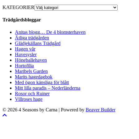
KATEGORIER
Trädgårdsbloggar
Anitas blogg… De 4 blomsterhaven
Ätliga trädgården
Glädjekällans Trädgård
Hagen vår
Havesysler
Höneballehaven
Hortofilia
Maribels Garden
Marits hagedagbok
Med ögon känsliga för blått
Mitt lilla paradis – Nederländerna
Rosor och Ruiner
Villroses hage
© 2026 4 Seasons by Carna
|
Powered by
Beaver Builder
Skrolla
till
toppen