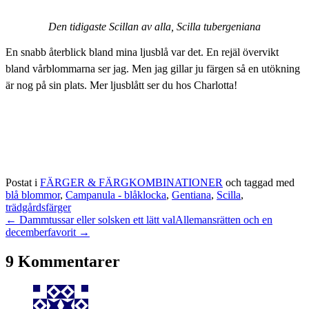
Den tidigaste Scillan av alla, Scilla tubergeniana
En snabb återblick bland mina ljusblå var det. En rejäl övervikt
bland vårblommarna ser jag. Men jag gillar ju färgen så en utökning
är nog på sin plats. Mer ljusblått ser du hos Charlotta!
Postat i
FÄRGER & FÄRGKOMBINATIONER
och taggad med
blå blommor
,
Campanula - blåklocka
,
Gentiana
,
Scilla
,
trädgårdsfärger
← Dammtussar eller solsken ett lätt val
Allemansrätten och en
decemberfavorit →
9 Kommentarer