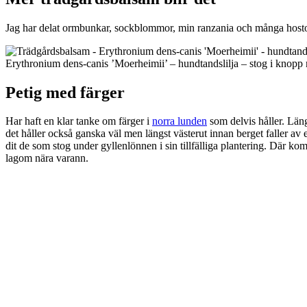
Jag har delat ormbunkar, sockblommor, min ranzania och många hostor. J
Erythronium dens-canis ’Moerheimii’ – hundtandslilja – stog i knopp 
Petig med färger
Har haft en klar tanke om färger i
norra lunden
som delvis håller. Läng
det håller också ganska väl men längst västerut innan berget faller av 
dit de som stog under gyllenlönnen i sin tillfälliga plantering. Där komm
lagom nära varann.