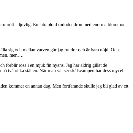
brunrött – ljuvlig. En tatraploid rododendron med enorma blommor
eställa sig och mellan varven går jag rundor och är bara nöjd. Och
de men, men….
h förblir rosa i en mjuk fin nyans. Jag har aldrig gillat de
ra på två olika ställen. När man väl ser skålsvampen har dess mycel
unden kommer en annan dag. Men fortfarande skulle jag bli glad av ett