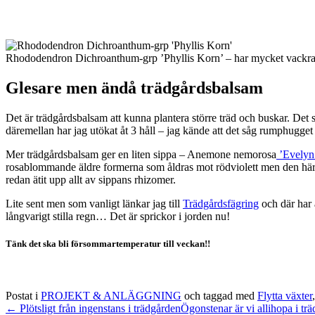
Rhododendron Dichroanthum-grp ’Phyllis Korn’ – har mycket vackra m
Glesare men ändå trädgårdsbalsam
Det är trädgårdsbalsam att kunna plantera större träd och buskar. Det se
däremellan har jag utökat åt 3 håll – jag kände att det såg rumphugget
Mer trädgårdsbalsam ger en liten sippa – Anemone nemorosa
’Evely
rosablommande äldre formerna som åldras mot rödviolett men den här var
redan ätit upp allt av sippans rhizomer.
Lite sent men som vanligt länkar jag till
Trädgårdsfägring
och där har 
långvarigt stilla regn… Det är sprickor i jorden nu!
Tänk det ska bli försommartemperatur till veckan!!
Postat i
PROJEKT & ANLÄGGNING
och taggad med
Flytta växter
← Plötsligt från ingenstans i trädgården
Ögonstenar är vi allihopa i t