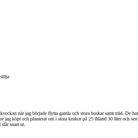
skveckan när jag började flytta gamla och stora buskar samt träd. De har f
jag köpt och planterat om i stora krukor på 25 ibland 30 liter och sen pl
slår snart ut.