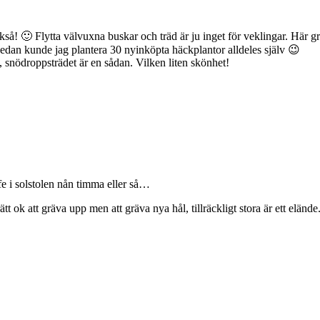
ckså! 🙂 Flytta välvuxna buskar och träd är ju inget för veklingar. Hä
 Sedan kunde jag plantera 30 nyinköpta häckplantor alldeles själv 😉
 snödroppsträdet är en sådan. Vilken liten skönhet!
fe i solstolen nån timma eller så…
ätt ok att gräva upp men att gräva nya hål, tillräckligt stora är ett eländ