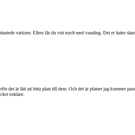
antede vækster. Ellers får du vist travlt med vanding. Det er lutter skø
ör det är lätt att hitta plats till dem. Och det är platser jag kommer pass
ycket enklare.