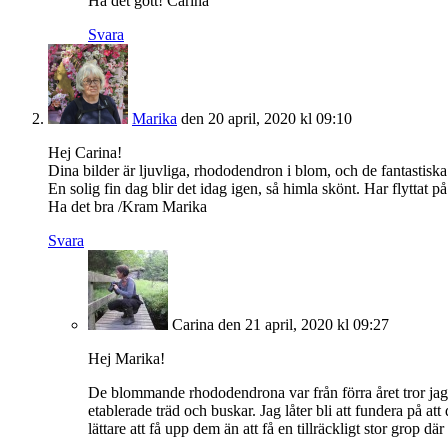
Ha det gott! Carina
Svara
Marika
den 20 april, 2020 kl 09:10
Hej Carina!
Dina bilder är ljuvliga, rhododendron i blom, och de fantastiska 
En solig fin dag blir det idag igen, så himla skönt. Har flyttat 
Ha det bra /Kram Marika
Svara
Carina
den 21 april, 2020 kl 09:27
Hej Marika!
De blommande rhododendrona var från förra året tror jag. P
etablerade träd och buskar. Jag låter bli att fundera på att
lättare att få upp dem än att få en tillräckligt stor grop dä