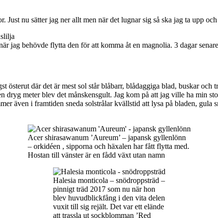
ust nu sätter jag ner allt men när det lugnar sig så ska jag ta upp och 
när jag behövde flytta den för att komma åt en magnolia. 3 dagar senar
st österut där det är mest sol står blåbarr, blådaggiga blad, buskar och 
en dryg meter blev det månskensgult. Jag kom på att jag ville ha min sto
er även i framtiden sneda solstrålar kvällstid att lysa på bladen, gula små
Acer shirasawanum ’Aureum’ – japansk gyllenlönn
– orkidéen , sipporna och häxalen har fått flytta med.
Hostan till vänster är en fådd växt utan namn
Halesia monticola – snödroppsträd –
pinnigt träd 2017 som nu när hon
blev huvudblickfång i den vita delen
vuxit till sig rejält. Det var ett elände
att trassla ut sockblomman ’Red