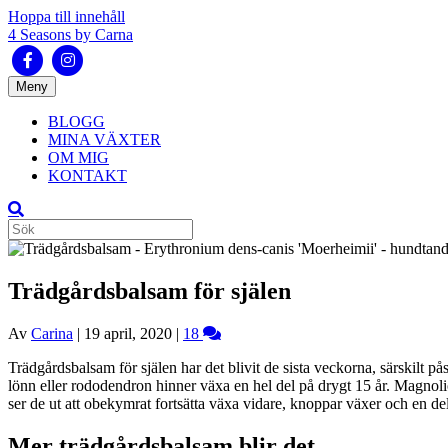
Hoppa till innehåll
4 Seasons by Carna
Facebook
Instagram
Meny
BLOGG
MINA VÄXTER
OM MIG
KONTAKT
Trädgårdsbalsam för själen
Av
Carina
|
19 april, 2020
|
18
Trädgårdsbalsam för själen har det blivit de sista veckorna, särskilt på
lönn eller rododendron hinner växa en hel del på drygt 15 år. Magnolior 
ser de ut att obekymrat fortsätta växa vidare, knoppar växer och en del 
Mer trädgårdsbalsam blir det