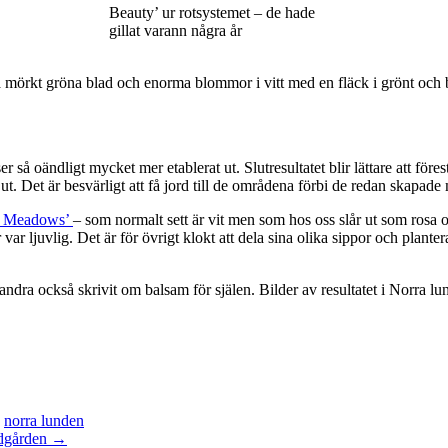
Beauty’ ur rotsystemet – de hade
gillat varann några år
örkt gröna blad och enorma blommor i vitt med en fläck i grönt och 
r så oändligt mycket mer etablerat ut. Slutresultatet blir lättare att för
 ut. Det är besvärligt att få jord till de områdena förbi de redan skapa
n Meadows’
– som normalt sett är vit men som hos oss slår ut som rosa oc
 ljuvlig. Det är för övrigt klokt att dela sina olika sippor och plante
andra också skrivit om balsam för själen. Bilder av resultatet i Norra l
,
norra lunden
rädgården →