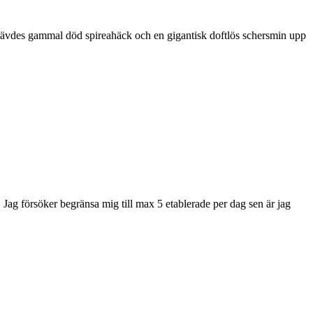
r grävdes gammal död spireahäck och en gigantisk doftlös schersmin upp
e. Jag försöker begränsa mig till max 5 etablerade per dag sen är jag