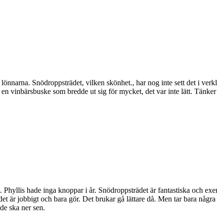
lönnarna. Snödroppsträdet, vilken skönhet., har nog inte sett det i verk
på en vinbärsbuske som bredde ut sig för mycket, det var inte lätt. Tänker
hyllis hade inga knoppar i år. Snödroppsträdet är fantastiska och exempla
 det är jobbigt och bara gör. Det brukar gå lättare då. Men tar bara några
r de ska ner sen.