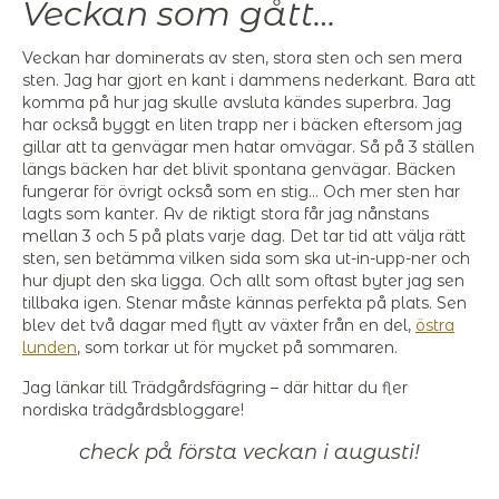
Veckan som gått…
Veckan har dominerats av sten, stora sten och sen mera
sten. Jag har gjort en kant i dammens nederkant. Bara att
komma på hur jag skulle avsluta kändes superbra. Jag
har också byggt en liten trapp ner i bäcken eftersom jag
gillar att ta genvägar men hatar omvägar. Så på 3 ställen
längs bäcken har det blivit spontana genvägar. Bäcken
fungerar för övrigt också som en stig… Och mer sten har
lagts som kanter. Av de riktigt stora får jag nånstans
mellan 3 och 5 på plats varje dag. Det tar tid att välja rätt
sten, sen betämma vilken sida som ska ut-in-upp-ner och
hur djupt den ska ligga. Och allt som oftast byter jag sen
tillbaka igen. Stenar måste kännas perfekta på plats. Sen
blev det två dagar med flytt av växter från en del,
östra
lunden
, som torkar ut för mycket på sommaren.
Jag länkar till Trädgårdsfägring – där hittar du fler
nordiska trädgårdsbloggare!
check på första veckan i augusti!