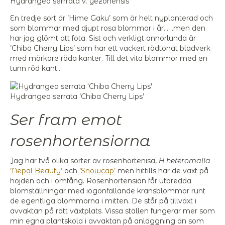
Hydrangea serrrata v. yezonensis
En tredje sort är ’Hime Gaku’ som är helt nyplanterad och
som blommar med djupt rosa blommor i år… ..men den
har jag glömt att fota. Sist och verkligt annorlunda är
’Chiba Cherry Lips’ som har ett vackert rödtonat bladverk
med mörkare röda kanter. Till det vita blommor med en
tunn röd kant…
Hydrangea serrata ’Chiba Cherry Lips’
Ser fram emot
rosenhortensiorna
Jag har två olika sorter av rosenhortenisa,
H heteromalla
’Nepal Beauty’
och
’Snowcap’
men hittills har de växt på
höjden och i omfång. Rosenhortensian får utbredda
blomställningar med iögonfallande kransblommor runt
de egentliga blommorna i mitten. De står på tillväxt i
avvaktan på rätt växtplats. Vissa ställen fungerar mer som
min egna plantskola i avvaktan på anläggning än som