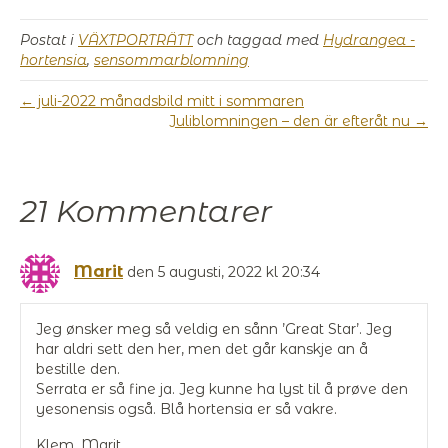
Postat i
VÄXTPORTRÄTT
och taggad med
Hydrangea -
hortensia
,
sensommarblomning
← juli-2022 månadsbild mitt i sommaren
Juliblomningen – den är efteråt nu →
21 Kommentarer
Marit
den 5 augusti, 2022 kl 20:34
Jeg ønsker meg så veldig en sånn ’Great Star’. Jeg
har aldri sett den her, men det går kanskje an å
bestille den.
Serrata er så fine ja. Jeg kunne ha lyst til å prøve den
yesonensis også. Blå hortensia er så vakre.
Klem, Marit