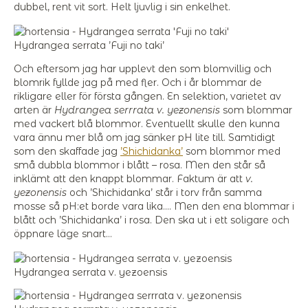
dubbel, rent vit sort. Helt ljuvlig i sin enkelhet.
Hydrangea serrata ’Fuji no taki’
Och eftersom jag har upplevt den som blomvillig och
blomrik fyllde jag på med fler. Och i år blommar de
rikligare eller för första gången. En selektion, varietet av
arten är
Hydrangea serrrata v. yezonensis
som blommar
med vackert blå blommor. Eventuellt skulle den kunna
vara ännu mer blå om jag sänker pH lite till. Samtidigt
som den skaffade jag
’Shichidanka’
som blommor med
små dubbla blommor i blått – rosa. Men den står så
inklämt att den knappt blommar. Faktum är att
v.
yezonensis
och ’Shichidanka’ står i torv från samma
mosse så pH:et borde vara lika…. Men den ena blommar i
blått och ’Shichidanka’ i rosa. Den ska ut i ett soligare och
öppnare läge snart…
Hydrangea serrata v. yezoensis