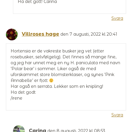
Ha det gott! Carina
Svara
Villroses hage
den 7 augusti, 2022 kl 20:41
Hortensia er de vakreste busker jeg vet (etter
rosebusker, selvfølgelig). Det finnes så mange fine,
og jeg har unnet meg en ny H. paniculata med navn
’Polar bear’ i sommer. Liker også de med
uforskammet store blomsterklaser, og synes ’Pink
Annabelle’ er flott
Har også en serrata. Lekker som en knipling!
Ha det godt
/irene
Svara
Carina
den 8 augusti, 2022 kl 08:53