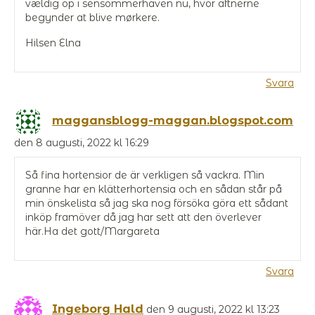
vældig op i sensommerhaven nu, hvor aftnerne
begynder at blive mørkere.
Hilsen Elna
Svara
maggansblogg-maggan.blogspot.com
den 8 augusti, 2022 kl 16:29
Så fina hortensior de är verkligen så vackra. Min
granne har en klätterhortensia och en sådan står på
min önskelista så jag ska nog försöka göra ett sådant
inköp framöver då jag har sett att den överlever
här.Ha det gott/Margareta
Svara
Ingeborg Hald
den 9 augusti, 2022 kl 13:23