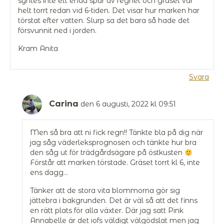
syntes inte ett enda spår av regnet och gräset var
helt torrt redan vid 6-tiden. Det visar hur marken har
törstat efter vatten. Slurp sa det bara så hade det
försvunnit ned i jorden.
Kram Anita
Svara
Carina
den 6 augusti, 2022 kl 09:51
Men så bra att ni fick regn!! Tänkte bla på dig när
jag såg väderleksprognosen och tänkte hur bra
den såg ut för trädgårdsägare på östkusten
Förstår att marken törstade. Gräset torrt kl 6, inte
ens dagg…
Tänker att de stora vita blommorna gör sig
jättebra i bakgrunden. Det är väl så att det finns
en rätt plats för alla växter. Där jag satt Pink
Annabelle är det iofs väldigt välgödslat men jag