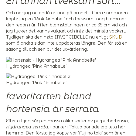
En annan tveksam sort…
Och när jag nu ändå är inne på ämnet… Förra sommaren
köpte jag en ’Pink Annabel’ och tacksamt nog blommar
den redan i år. Men blomställningen är ca 35 cm vid och
jag tycker det känns vulgärt och inte det minsta vackert.
Tydligen ska den heta INVINCIBELLE nu enligt
SKUD
som å andra sidan inte uppdateras längre. Den får stå en
säsong till och sen blir det utvärdering.
Hydrangea ’Pink Annabelle’
Hydrangea ’Pink Annabelle’
favoritarten bland
hortensia är
serrata
Efter att jag såg en massa olika sorter av purpurhortensia,
Hydrangea serrata
, i parker i Tokyo började jag leta här
hemma. Den första jag köpte var ’Fuji no taki’ som är en