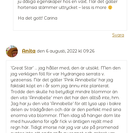
ju dåliga egenskaper hos en växt. När det gäller
hortensia stämmer uttrycket – less is more
Ha det gott! Carina
Svara
Anita
den 6 augusti, 2022 kl 09:26
’Great Star’ … jag håller med, den är utsökt. Men den
jag verkligen föll för var Hydrangea serrata v.
yezoensis. När det gäller ’Pink Annabelle’ har jag
faktiskt köpt en i år som jag ännu inte planterat.
Trodde den skulle ha betydligt mindre blommor än
den vita ’Annabelle’ men det har den alltså inte, hm.
Jag har ju den vita ’Annabelle’ för att lysa upp i bakre
delen av trädgården och där är den perfekt med sina
enorma vita blommor. Men idag så hänger dom lite
med huvudena för igår fick vi äntligen rejält med
regn här. Tidigt imorse när jag var ute på promenad