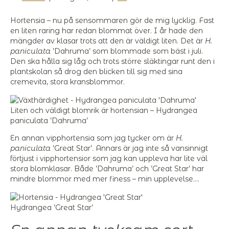
Hortensia – nu på sensommaren gör de mig lycklig. Fast
en liten raring har redan blommat över. I år hade den
mängder av klasar trots att den är väldigt liten. Det är
H.
paniculata
’Dahruma’ som blommade som bäst i juli.
Den ska hålla sig låg och trots större släktingar runt den i
plantskolan så drog den blicken till sig med sina
cremevita, stora kransblommor.
Liten och väldigt blomrik är hortensian – Hydrangea
paniculata ’Dahruma’
En annan vipphortensia som jag tycker om är
H.
paniculata
’Great Star’. Annars är jag inte så vansinnigt
förtjust i vipphortensior som jag kan uppleva har lite väl
stora blomklasar. Både ’Dahruma’ och ’Great Star’ har
mindre blommor med mer finess – min upplevelse….
Hydrangea ’Great Star’