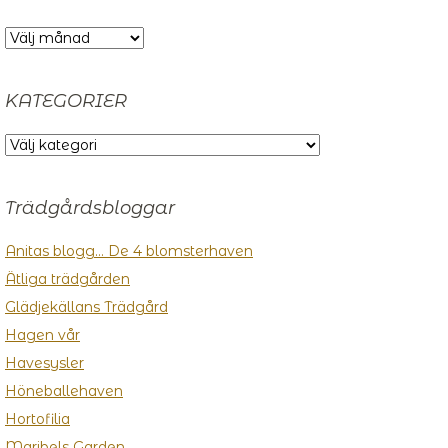
ARKIV
KATEGORIER
KATEGORIER
Trädgårdsbloggar
Anitas blogg… De 4 blomsterhaven
Ätliga trädgården
Glädjekällans Trädgård
Hagen vår
Havesysler
Höneballehaven
Hortofilia
Maribels Garden