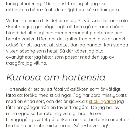
färdig plantering. Men i höst tror jag att jag ska
rotbeskära båda så att de är flyttbara så småningom.
Varför inte vänta tills det är anlagt? Två skäl. Det är himla
skönt när jag gör något nytt att bara gå en runda både
bland det tillfälligt och mer permanent planterade och
hämta växter. Men när det gäller träd och buskar är det
också för att jag vet att stället där jag handlar kan stänga
vilken säsong som helst. Så där köper jag alla
ovanligheter jag hittar som passar med den typ av
trädgård jag vill ha.
Kuriosa om hortensia
Hortensia är ett av ett fåtal växtsläkten som är väldigt
lätta att föröka med sticklingar. Jag har bara misslyckats
med en enda sort, och det är självklart
sticklingarna
jag
fått i omgångar från en favoritträdgård. De jag har av
mina egna sorter rotar sig väldigt bra. Du ser
tillvägagångssättet på länken men för hortensia är det en
bra tid nu och inte midsommar. Så testa vet jag!