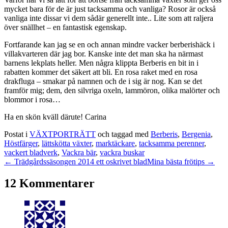
mycket bara för de är just tacksamma och vanliga? Rosor är också
vanliga inte dissar vi dem sådär generellt inte.. Lite som att raljera
över snällhet – en fantastisk egenskap.
Fortfarande kan jag se en och annan mindre vacker berberishäck i
villakvarteren där jag bor. Kanske inte det man ska ha närmast
barnens lekplats heller. Men några klippta Berberis en bit in i
rabatten kommer det säkert att bli. En rosa raket med en rosa
drakfluga – smakar på namnen och de i sig är nog. Kan se det
framför mig; dem, den silvriga oxeln, lammöron, olika malörter och
blommor i rosa…
Ha en skön kväll därute! Carina
Postat i
VÄXTPORTRÄTT
och taggad med
Berberis
,
Bergenia
,
Höstfärger
,
lättskötta växter
,
marktäckare
,
tacksamma perenner
,
vackert bladverk
,
Vackra bär
,
vackra buskar
← Trädgårdssäsongen 2014 ett oskrivet blad
Mina bästa frötips →
12 Kommentarer