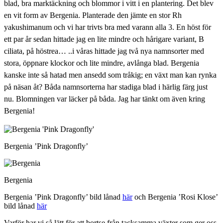
blad, bra marktäckning och blommor i vitt i en plantering. Det blev
en vit form av Bergenia. Planterade den jämte en stor Rh
yakushimanum och vi har trivts bra med varann alla 3. En höst för
ett par år sedan hittade jag en lite mindre och hårigare variant, B
ciliata, på höstrea… ..i våras hittade jag två nya namnsorter med
stora, öppnare klockor och lite mindre, avlånga blad. Bergenia
kanske inte så hatad men ansedd som tråkig; en växt man kan rynka
på näsan åt? Båda namnsorterna har stadiga blad i härlig färg just
nu. Blomningen var läcker på båda. Jag har tänkt om även kring
Bergenia!
Bergenia ’Pink Dragonfly’
Bergenia
Bergenia ’Pink Dragonfly’ bild lånad
här
och Bergenia ’Rosi Klose’
bild lånad
här
Varför har vi så lätt för att bortse från tacksamma växter som ger oss