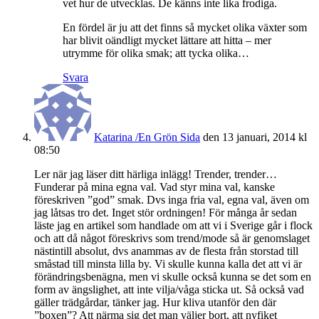
vet hur de utvecklas. De känns inte lika frodiga.
En fördel är ju att det finns så mycket olika växter som
har blivit oändligt mycket lättare att hitta – mer
utrymme för olika smak; att tycka olika…
Svara
Katarina /En Grön Sida
den 13 januari, 2014 kl
08:50
Ler när jag läser ditt härliga inlägg! Trender, trender…
Funderar på mina egna val. Vad styr mina val, kanske
föreskriven ”god” smak. Dvs inga fria val, egna val, även om
jag låtsas tro det. Inget stör ordningen! För många år sedan
läste jag en artikel som handlade om att vi i Sverige går i flock
och att då något föreskrivs som trend/mode så är genomslaget
nästintill absolut, dvs anammas av de flesta från storstad till
småstad till minsta lilla by. Vi skulle kunna kalla det att vi är
förändringsbenägna, men vi skulle också kunna se det som en
form av ängslighet, att inte vilja/våga sticka ut. Så också vad
gäller trädgårdar, tänker jag. Hur kliva utanför den där
”boxen”? Att närma sig det man väljer bort, att nyfiket