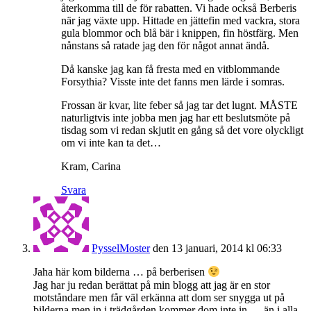
återkomma till de för rabatten. Vi hade också Berberis
när jag växte upp. Hittade en jättefin med vackra, stora
gula blommor och blå bär i knippen, fin höstfärg. Men
nånstans så ratade jag den för något annat ändå.
Då kanske jag kan få fresta med en vitblommande
Forsythia? Visste inte det fanns men lärde i somras.
Frossan är kvar, lite feber så jag tar det lugnt. MÅSTE
naturligtvis inte jobba men jag har ett beslutsmöte på
tisdag som vi redan skjutit en gång så det vore olyckligt
om vi inte kan ta det…
Kram, Carina
Svara
PysselMoster
den 13 januari, 2014 kl 06:33
Jaha här kom bilderna … på berberisen
Jag har ju redan berättat på min blogg att jag är en stor
motståndare men får väl erkänna att dom ser snygga ut på
bilderna men in i trädgården kommer dom inte in … än i alla