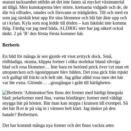
snarast tacksamhet utifrån att det inte fanns så mycket växtmaterial
att tillgå. Men kunskaperna blev större, kretsarna vidgade och de, de
där två offrades, ratades och försvann ur trädgården. Till och med en
som jag särskilt letat upp för sina blommor och blå bär åkte upp och
ut i kylan. Kyla som nog ledde till döden – kan faktiskt inte komma
ihåg. Färdig var jag med båda, ALDRIG mer har jag säkert också
tänkt. 2 på ’B’ den första första kommer här.
Berberis
En bild för många år sen gjorde ett visst avtryck dock. Små,
rödbladiga, strama, klippta former i olika storlekar bland silvriga
blad och rosa blommor… Inte bara en berömd prick över i:et utan ett
utropstecken och ögonöppnare blev bilden. Det rosa gick från mjukt
och gulligt till fräckt och helt rätt. Jag gillar alltid rosa men det här
var lite extra. Glömde… ..grusgångar i grått till härligheten.
Sen finns det former med härligt limegula
blad; pelarformer med fina, varma höstfärger; former med väldigt
snygga bär på hösten. Bär man kan stoppa i kransen till exempel. Så
det här B:et är på väg in i värmen helt klart. Jag tänker på den
hatade? Berberisen.
Det har kommit många nya former och det finns vackra arter.