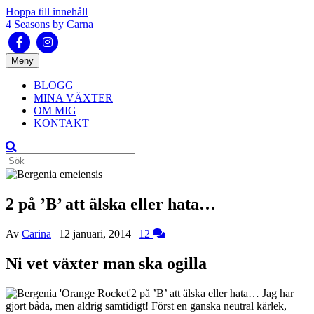
Hoppa till innehåll
4 Seasons by Carna
Facebook
Instagram
Meny
BLOGG
MINA VÄXTER
OM MIG
KONTAKT
2 på ’B’ att älska eller hata…
Av
Carina
|
12 januari, 2014
|
12
Ni vet växter man ska ogilla
2 på ’B’ att älska eller hata… Jag har
gjort båda, men aldrig samtidigt! Först en ganska neutral kärlek,