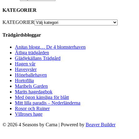
KATEGORIER
KATEGORIER
Trädgårdsbloggar
Anitas blogg… De 4 blomsterhaven
Ätliga trädgården
Glädjekällans Trädgård
Hagen vår
Havesysler
Höneballehaven
Hortofilia
Maribels Garden
Marits hagedagbok
Med ögon känsliga för blått
Mitt lilla paradis – Nederländerna
Rosor och Ruiner
Villroses hage
© 2026 4 Seasons by Carna
|
Powered by
Beaver Builder