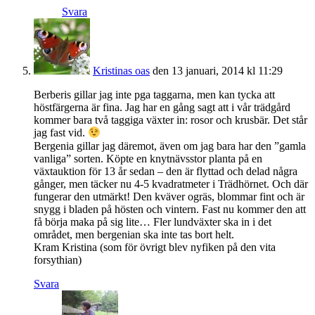
Svara
Kristinas oas
den 13 januari, 2014 kl 11:29
Berberis gillar jag inte pga taggarna, men kan tycka att
höstfärgerna är fina. Jag har en gång sagt att i vår trädgård
kommer bara två taggiga växter in: rosor och krusbär. Det står
jag fast vid.
Bergenia gillar jag däremot, även om jag bara har den ”gamla
vanliga” sorten. Köpte en knytnävsstor planta på en
växtauktion för 13 år sedan – den är flyttad och delad några
gånger, men täcker nu 4-5 kvadratmeter i Trädhörnet. Och där
fungerar den utmärkt! Den kväver ogräs, blommar fint och är
snygg i bladen på hösten och vintern. Fast nu kommer den att
få börja maka på sig lite… Fler lundväxter ska in i det
området, men bergenian ska inte tas bort helt.
Kram Kristina (som för övrigt blev nyfiken på den vita
forsythian)
Svara