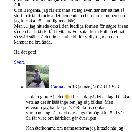
fall.
Och Bergenia, jag får erkänna att jag även där har ett rätt så
stort motstånd (också det beroende på barndomsminnen som
jag inte ska trötta ut dig med här)
Men … jag hittade också den luddiga formen för något år sen
så den har faktiskt fått flytta in. För säkerhets skull på ett rätt
så svårt ställe så den inte skulle bli för vidlyftig men den
kämpar på bra ändå.
Ha det gott!
Svara
Carina
den 13 januari, 2014 kl 13:23
Ja dem gjorde ju det
Har värkt på det ett tag. Du ska
veta att det är läääänge sen jag såg bilden. Men
eftersom jag har börjat ’se’ Berberis i olika
sammanhang så är det nog dags för något inköp i vår.
Så får vi se om kärleken går över igen.
Kan återkomma om namnsorterna jag hittade när jag